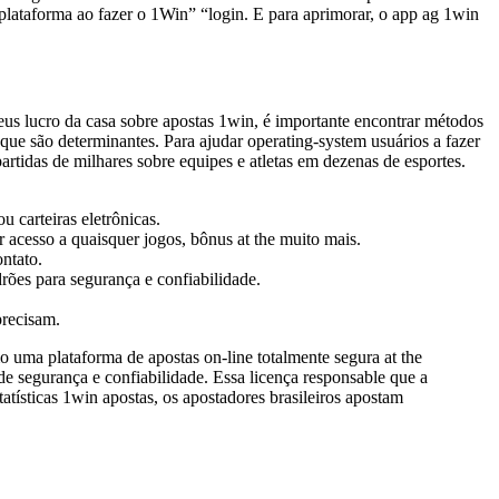
a plataforma ao fazer o 1Win” “login. E para aprimorar, o app ag 1win
eus lucro da casa sobre apostas 1win, é importante encontrar métodos
que são determinantes. Para ajudar operating-system usuários a fazer
artidas de milhares sobre equipes e atletas em dezenas de esportes.
u carteiras eletrônicas.
 acesso a quaisquer jogos, bônus at the muito mais.
ntato.
rões para segurança e confiabilidade.
precisam.
o uma plataforma de apostas on-line totalmente segura at the
e segurança e confiabilidade. Essa licença responsable que a
atísticas 1win apostas, os apostadores brasileiros apostam