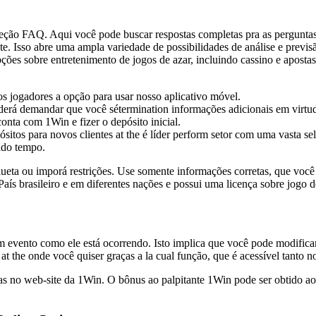
 seção FAQ. Aqui você pode buscar respostas completas pra as perguntas
ete. Isso abre uma ampla variedade de possibilidades de análise e prev
ões sobre entretenimento de jogos de azar, incluindo cassino e apostas
s jogadores a opção para usar nosso aplicativo móvel.
erá demandar que você sétermination informações adicionais em virtude
nta com 1Win e fizer o depósito inicial.
sitos para novos clientes at the é líder perform setor com uma vasta se
ado tempo.
lueta ou imporá restrições. Use somente informações corretas, que você
aís brasileiro e em diferentes nações e possui uma licença sobre jogo 
 evento como ele está ocorrendo. Isto implica que você pode modificar
t the onde você quiser graças a la cual função, que é acessível tanto 
 no web-site da 1Win. O bônus ao palpitante 1Win pode ser obtido ao p