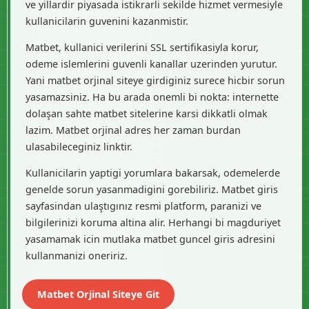
ve yillardir piyasada istikrarli sekilde hizmet vermesiyle
kullanicilarin guvenini kazanmistir.
Matbet, kullanici verilerini SSL sertifikasiyla korur,
odeme islemlerini guvenli kanallar uzerinden yurutur.
Yani matbet orjinal siteye girdiginiz surece hicbir sorun
yasamazsiniz. Ha bu arada onemli bi nokta: internette
dolaşan sahte matbet sitelerine karsi dikkatli olmak
lazim. Matbet orjinal adres her zaman burdan
ulasabileceginiz linktir.
Kullanicilarin yaptigi yorumlara bakarsak, odemelerde
genelde sorun yasanmadigini gorebiliriz. Matbet giris
sayfasindan ulaştıgınız resmi platform, paranizi ve
bilgilerinizi koruma altina alir. Herhangi bi magduriyet
yasamamak icin mutlaka matbet guncel giris adresini
kullanmanizi oneririz.
Matbet Orjinal Siteye Git