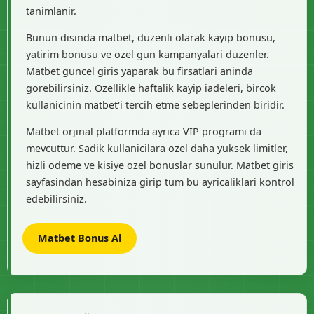
tanimlanir.
Bunun disinda matbet, duzenli olarak kayip bonusu,
yatirim bonusu ve ozel gun kampanyalari duzenler.
Matbet guncel giris yaparak bu firsatlari aninda
gorebilirsiniz. Ozellikle haftalik kayip iadeleri, bircok
kullanicinin matbet'i tercih etme sebeplerinden biridir.
Matbet orjinal platformda ayrica VIP programi da
mevcuttur. Sadik kullanicilara ozel daha yuksek limitler,
hizli odeme ve kisiye ozel bonuslar sunulur. Matbet giris
sayfasindan hesabiniza girip tum bu ayricaliklari kontrol
edebilirsiniz.
Matbet Bonus Al