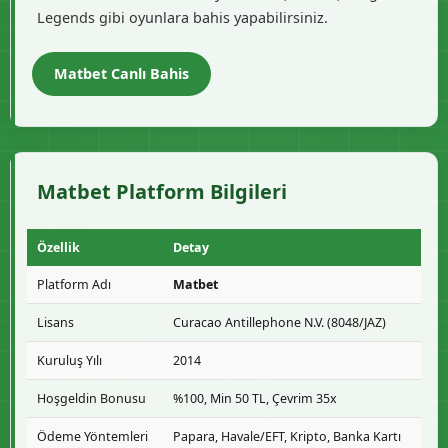
Legends gibi oyunlara bahis yapabilirsiniz.
Matbet Canlı Bahis
Matbet Platform Bilgileri
Özellik
Detay
Platform Adı
Matbet
Lisans
Curacao Antillephone N.V. (8048/JAZ)
Kuruluş Yılı
2014
Hoşgeldin Bonusu
%100, Min 50 TL, Çevrim 35x
Ödeme Yöntemleri
Papara, Havale/EFT, Kripto, Banka Kartı