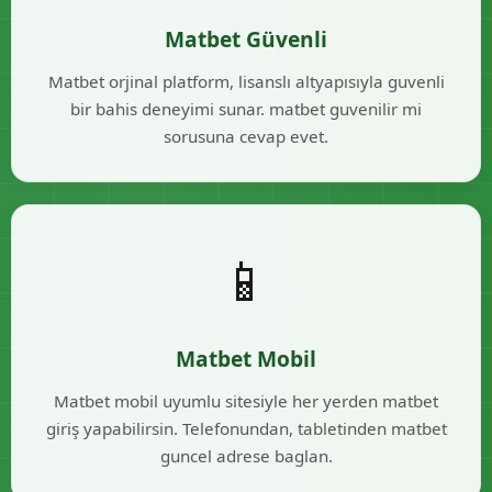
Matbet Güvenli
Matbet orjinal platform, lisanslı altyapısıyla guvenli
bir bahis deneyimi sunar. matbet guvenilir mi
sorusuna cevap evet.
📱
Matbet Mobil
Matbet mobil uyumlu sitesiyle her yerden matbet
giriş yapabilirsin. Telefonundan, tabletinden matbet
guncel adrese baglan.