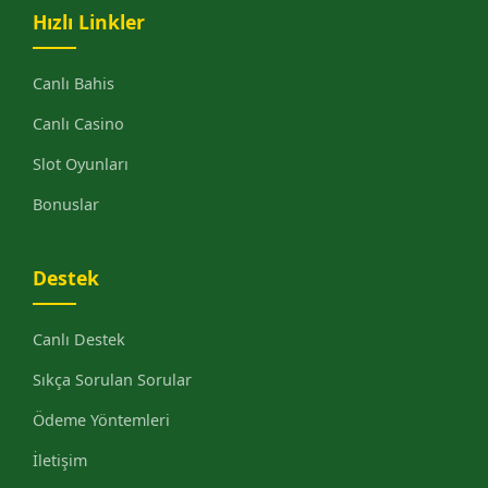
Hızlı Linkler
Canlı Bahis
Canlı Casino
Slot Oyunları
Bonuslar
Destek
Canlı Destek
Sıkça Sorulan Sorular
Ödeme Yöntemleri
İletişim