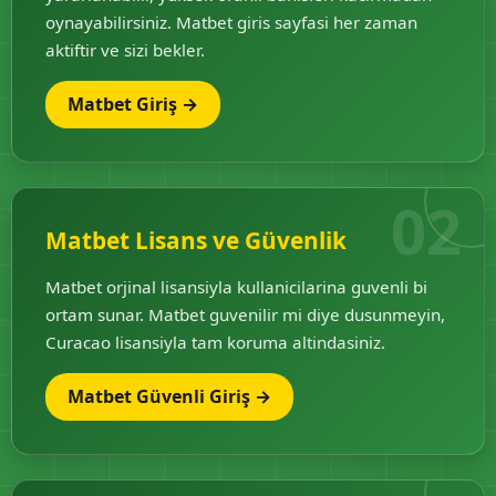
oynayabilirsiniz. Matbet giris sayfasi her zaman
aktiftir ve sizi bekler.
Matbet Giriş →
02
Matbet Lisans ve Güvenlik
Matbet orjinal lisansiyla kullanicilarina guvenli bi
ortam sunar. Matbet guvenilir mi diye dusunmeyin,
Curacao lisansiyla tam koruma altindasiniz.
Matbet Güvenli Giriş →