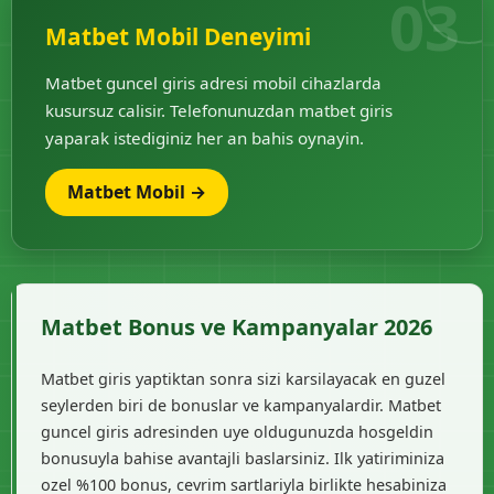
03
Matbet Mobil Deneyimi
Matbet guncel giris adresi mobil cihazlarda
kusursuz calisir. Telefonunuzdan matbet giris
yaparak istediginiz her an bahis oynayin.
Matbet Mobil →
Matbet Bonus ve Kampanyalar 2026
Matbet giris yaptiktan sonra sizi karsilayacak en guzel
seylerden biri de bonuslar ve kampanyalardir. Matbet
guncel giris adresinden uye oldugunuzda hosgeldin
bonusuyla bahise avantajli baslarsiniz. Ilk yatiriminiza
ozel %100 bonus, cevrim sartlariyla birlikte hesabiniza