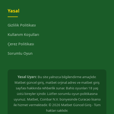
Yasal
Gizlilik Politikası
Kullanım Koşulları
Çerez Politikası
Sorumlu Oyun
Yasal Uyarı:
Bu site yalnızca bilgilendirme amaçlıdır.
Matbet güncel giriş, matbet orjinal adres ve matbet giriş
sayfası hakkında rehberlik sunar. Bahis oyunları 18 yaş
üstü bireyler içindir. Lütfen sorumlu oyun politikasına
uyunuz. Matbet, Coinbar N.V. bünyesinde Curacao lisansı
ile hizmet vermektedir. © 2026 Matbet Güncel Giriş - Tüm
hakları saklıdır.