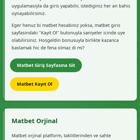
uygulamasiyla da giris yapabilir, istediginiz her an bahis
oynayabilirsiniz.
Eger henuz bi matbet hesabiniz yoksa, matbet giris
sayfasindaki "Kayit Ol" butonuyla saniyeler icinde uye
olabilirsiniz. Hosgeldin bonusuyla birlikte kazanca
baslamak hic de fena olmaz di mi?
Matbet Giriş Sayfasına Git
Matbet Kayıt Ol
Matbet Orjinal
Matbet orjinal platform, taklitlerinden ve sahte