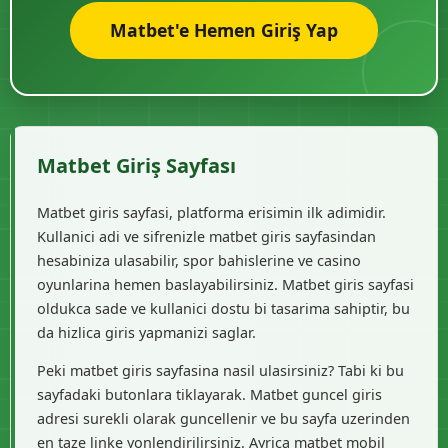
Matbet'e Hemen Giriş Yap
Matbet Giriş Sayfası
Matbet giris sayfasi, platforma erisimin ilk adimidir.
Kullanici adi ve sifrenizle matbet giris sayfasindan
hesabiniza ulasabilir, spor bahislerine ve casino
oyunlarina hemen baslayabilirsiniz. Matbet giris sayfasi
oldukca sade ve kullanici dostu bi tasarima sahiptir, bu
da hizlica giris yapmanizi saglar.
Peki matbet giris sayfasina nasil ulasirsiniz? Tabi ki bu
sayfadaki butonlara tiklayarak. Matbet guncel giris
adresi surekli olarak guncellenir ve bu sayfa uzerinden
en taze linke yonlendirilirsiniz. Ayrica matbet mobil