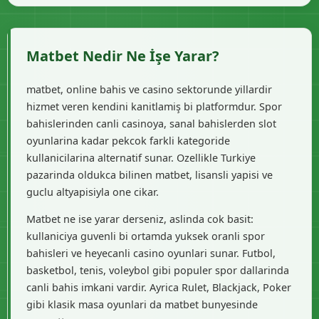
Matbet Nedir Ne İşe Yarar?
matbet, online bahis ve casino sektorunde yillardir
hizmet veren kendini kanitlamiş bi platformdur. Spor
bahislerinden canli casinoya, sanal bahislerden slot
oyunlarina kadar pekcok farkli kategoride
kullanicilarina alternatif sunar. Ozellikle Turkiye
pazarinda oldukca bilinen matbet, lisansli yapisi ve
guclu altyapisiyla one cikar.
Matbet ne ise yarar derseniz, aslinda cok basit:
kullaniciya guvenli bi ortamda yuksek oranli spor
bahisleri ve heyecanli casino oyunlari sunar. Futbol,
basketbol, tenis, voleybol gibi populer spor dallarinda
canli bahis imkani vardir. Ayrica Rulet, Blackjack, Poker
gibi klasik masa oyunlari da matbet bunyesinde