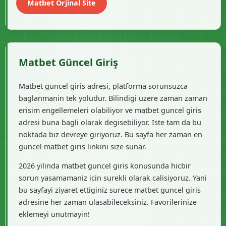
Matbet Orjinal Site
Matbet Güncel Giriş
Matbet guncel giris adresi, platforma sorunsuzca
baglanmanin tek yoludur. Bilindigi uzere zaman zaman
erisim engellemeleri olabiliyor ve matbet guncel giris
adresi buna bagli olarak degisebiliyor. Iste tam da bu
noktada biz devreye giriyoruz. Bu sayfa her zaman en
guncel matbet giris linkini size sunar.
2026 yilinda matbet guncel giris konusunda hicbir
sorun yasamamaniz icin surekli olarak calisiyoruz. Yani
bu sayfayi ziyaret ettiginiz surece matbet guncel giris
adresine her zaman ulasabileceksiniz. Favorilerinize
eklemeyi unutmayin!