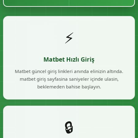
⚡
Matbet Hızlı Giriş
Matbet güncel giriş linkleri anında elinizin altında.
matbet giriş sayfasina saniyeler içinde ulasin,
beklemeden bahise başlayın.
🔒