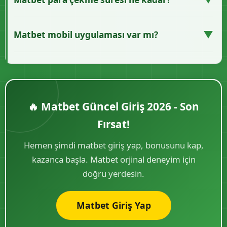
siteye yonlendirilirsiniz. Sahte sitelerden korunmak icin
Matbet'te para cekme islemleri genelde 1-2 saat icinde
sadece bu sayfayi kullanin.
tamamlanir. Yogun donemlerde bu sure 24 saate kadar
▼
Matbet mobil uygulaması var mı?
uzayabilir. Papara, havale/EFT ve kripto para ile hizli
Evet, matbet Android icin APK dosyasi sunar. iOS
cekim yapabilirsiniz.
kullanicilari ise Safari uzerinden matbet guncel giris
sayfasina baglanarak sorunsuzca kullanabilir. Mobil
deneyimi oldukca basarilidir.
🔥 Matbet Güncel Giriş 2026 - Son
Fırsat!
Hemen şimdi matbet giriş yap, bonusunu kap,
kazanca başla. Matbet orjinal deneyim için
doğru yerdesin.
Matbet Giriş Yap