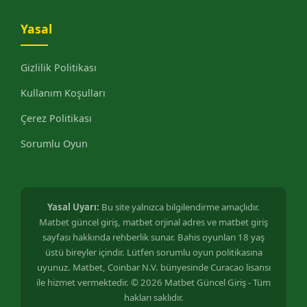
Yasal
Gizlilik Politikası
Kullanım Koşulları
Çerez Politikası
Sorumlu Oyun
Yasal Uyarı:
Bu site yalnızca bilgilendirme amaçlıdır.
Matbet güncel giriş, matbet orjinal adres ve matbet giriş
sayfası hakkında rehberlik sunar. Bahis oyunları 18 yaş
üstü bireyler içindir. Lütfen sorumlu oyun politikasına
uyunuz. Matbet, Coinbar N.V. bünyesinde Curacao lisansı
ile hizmet vermektedir. © 2026 Matbet Güncel Giriş - Tüm
hakları saklıdır.