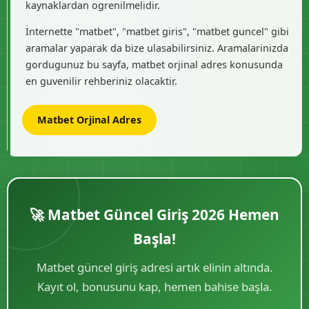
kaynaklardan ogrenilmelidir.
İnternette "matbet", "matbet giris", "matbet guncel" gibi
aramalar yaparak da bize ulasabilirsiniz. Aramalarinizda
gordugunuz bu sayfa, matbet orjinal adres konusunda
en guvenilir rehberiniz olacaktir.
Matbet Orjinal Adres
🚀 Matbet Güncel Giriş 2026 Hemen
Başla!
Matbet güncel giriş adresi artık elinin altında.
Kayıt ol, bonusunu kap, hemen bahise başla.