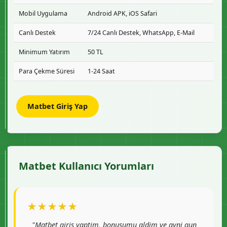
Mobil Uygulama
Android APK, iOS Safari
Canlı Destek
7/24 Canlı Destek, WhatsApp, E-Mail
Minimum Yatırım
50 TL
Para Çekme Süresi
1-24 Saat
Matbet Giriş Yap
Matbet Kullanıcı Yorumları
★★★★★
"Matbet giris yaptim, bonusumu aldim ve ayni gun