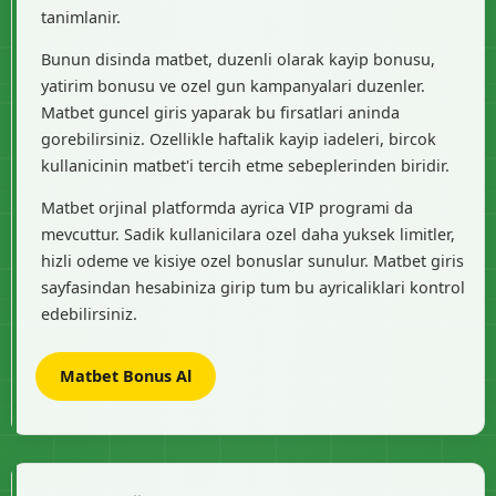
tanimlanir.
Bunun disinda matbet, duzenli olarak kayip bonusu,
yatirim bonusu ve ozel gun kampanyalari duzenler.
Matbet guncel giris yaparak bu firsatlari aninda
gorebilirsiniz. Ozellikle haftalik kayip iadeleri, bircok
kullanicinin matbet'i tercih etme sebeplerinden biridir.
Matbet orjinal platformda ayrica VIP programi da
mevcuttur. Sadik kullanicilara ozel daha yuksek limitler,
hizli odeme ve kisiye ozel bonuslar sunulur. Matbet giris
sayfasindan hesabiniza girip tum bu ayricaliklari kontrol
edebilirsiniz.
Matbet Bonus Al