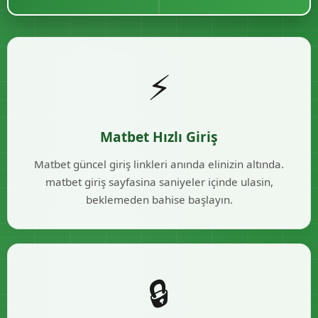
⚡
Matbet Hızlı Giriş
Matbet güncel giriş linkleri anında elinizin altında.
matbet giriş sayfasina saniyeler içinde ulasin,
beklemeden bahise başlayın.
🔒