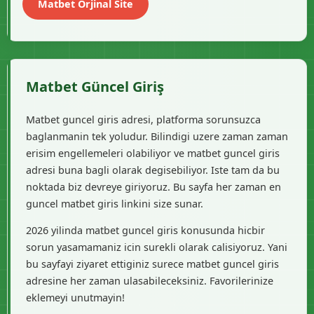
Matbet Orjinal Site
Matbet Güncel Giriş
Matbet guncel giris adresi, platforma sorunsuzca
baglanmanin tek yoludur. Bilindigi uzere zaman zaman
erisim engellemeleri olabiliyor ve matbet guncel giris
adresi buna bagli olarak degisebiliyor. Iste tam da bu
noktada biz devreye giriyoruz. Bu sayfa her zaman en
guncel matbet giris linkini size sunar.
2026 yilinda matbet guncel giris konusunda hicbir
sorun yasamamaniz icin surekli olarak calisiyoruz. Yani
bu sayfayi ziyaret ettiginiz surece matbet guncel giris
adresine her zaman ulasabileceksiniz. Favorilerinize
eklemeyi unutmayin!