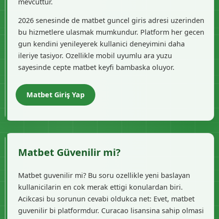
mevcuttur.
2026 senesinde de matbet guncel giris adresi uzerinden
bu hizmetlere ulasmak mumkundur. Platform her gecen
gun kendini yenileyerek kullanici deneyimini daha
ileriye tasiyor. Ozellikle mobil uyumlu ara yuzu
sayesinde cepte matbet keyfi bambaska oluyor.
Matbet Giriş Yap
Matbet Güvenilir mi?
Matbet guvenilir mi? Bu soru ozellikle yeni baslayan
kullanicilarin en cok merak ettigi konulardan biri.
Acikcasi bu sorunun cevabi oldukca net: Evet, matbet
guvenilir bi platformdur. Curacao lisansina sahip olmasi