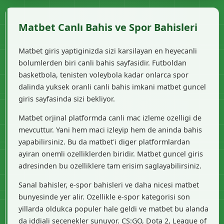
Matbet Canlı Bahis ve Spor Bahisleri
Matbet giris yaptiginizda sizi karsilayan en heyecanli
bolumlerden biri canli bahis sayfasidir. Futboldan
basketbola, tenisten voleybola kadar onlarca spor
dalinda yuksek oranli canli bahis imkani matbet guncel
giris sayfasinda sizi bekliyor.
Matbet orjinal platformda canli mac izleme ozelligi de
mevcuttur. Yani hem maci izleyip hem de aninda bahis
yapabilirsiniz. Bu da matbet'i diger platformlardan
ayiran onemli ozelliklerden biridir. Matbet guncel giris
adresinden bu ozelliklere tam erisim saglayabilirsiniz.
Sanal bahisler, e-spor bahisleri ve daha nicesi matbet
bunyesinde yer alir. Ozellikle e-spor kategorisi son
yillarda oldukca populer hale geldi ve matbet bu alanda
da iddiali secenekler sunuyor. CS:GO, Dota 2, League of