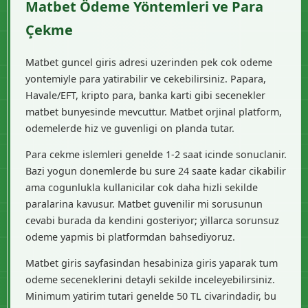
Matbet Ödeme Yöntemleri ve Para
Çekme
Matbet guncel giris adresi uzerinden pek cok odeme
yontemiyle para yatirabilir ve cekebilirsiniz. Papara,
Havale/EFT, kripto para, banka karti gibi secenekler
matbet bunyesinde mevcuttur. Matbet orjinal platform,
odemelerde hiz ve guvenligi on planda tutar.
Para cekme islemleri genelde 1-2 saat icinde sonuclanir.
Bazi yogun donemlerde bu sure 24 saate kadar cikabilir
ama cogunlukla kullanicilar cok daha hizli sekilde
paralarina kavusur. Matbet guvenilir mi sorusunun
cevabi burada da kendini gosteriyor; yillarca sorunsuz
odeme yapmis bi platformdan bahsediyoruz.
Matbet giris sayfasindan hesabiniza giris yaparak tum
odeme seceneklerini detayli sekilde inceleyebilirsiniz.
Minimum yatirim tutari genelde 50 TL civarindadir, bu