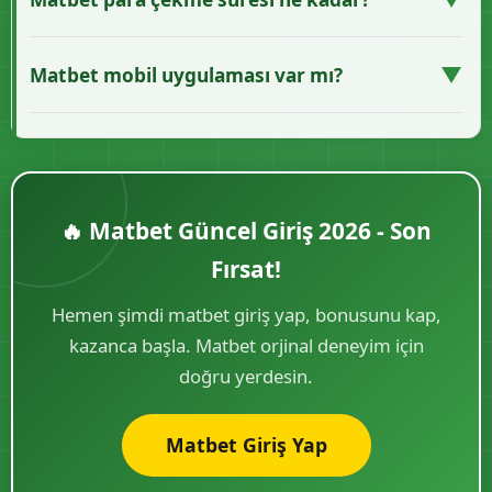
siteye yonlendirilirsiniz. Sahte sitelerden korunmak icin
Matbet'te para cekme islemleri genelde 1-2 saat icinde
sadece bu sayfayi kullanin.
tamamlanir. Yogun donemlerde bu sure 24 saate kadar
▼
Matbet mobil uygulaması var mı?
uzayabilir. Papara, havale/EFT ve kripto para ile hizli
Evet, matbet Android icin APK dosyasi sunar. iOS
cekim yapabilirsiniz.
kullanicilari ise Safari uzerinden matbet guncel giris
sayfasina baglanarak sorunsuzca kullanabilir. Mobil
deneyimi oldukca basarilidir.
🔥 Matbet Güncel Giriş 2026 - Son
Fırsat!
Hemen şimdi matbet giriş yap, bonusunu kap,
kazanca başla. Matbet orjinal deneyim için
doğru yerdesin.
Matbet Giriş Yap