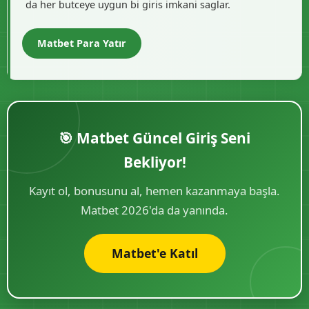
da her butceye uygun bi giris imkani saglar.
Matbet Para Yatır
🎯 Matbet Güncel Giriş Seni
Bekliyor!
Kayıt ol, bonusunu al, hemen kazanmaya başla.
Matbet 2026'da da yanında.
Matbet'e Katıl