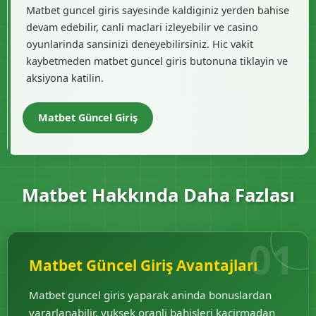
Matbet guncel giris sayesinde kaldiginiz yerden bahise
devam edebilir, canli maclari izleyebilir ve casino
oyunlarinda sansinizi deneyebilirsiniz. Hic vakit
kaybetmeden matbet guncel giris butonuna tiklayin ve
aksiyona katilin.
Matbet Güncel Giriş
Matbet Hakkında Daha Fazlası
01
Matbet Güncel Giriş Avantajları
Matbet guncel giris yaparak aninda bonuslardan
yararlanabilir, yuksek oranli bahisleri kacirmadan