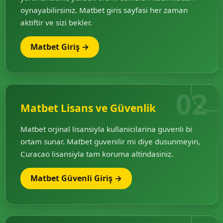
oynayabilirsiniz. Matbet giris sayfasi her zaman
aktiftir ve sizi bekler.
Matbet Giriş →
02
Matbet Lisans ve Güvenlik
Matbet orjinal lisansiyla kullanicilarina guvenli bi
ortam sunar. Matbet guvenilir mi diye dusunmeyin,
Curacao lisansiyla tam koruma altindasiniz.
Matbet Güvenli Giriş →