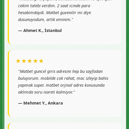
cekim talebi verdim. 2 saat icinde para
hesabimdaydi. Matbet guvenilir mi diye
dusunuyodum, artik eminim."
— Ahmet K., İstanbul
★★★★★
"Matbet guncel giris adresini hep bu sayfadan
buluyorum. mobilde cok rahat, mac izleyip bahis
yapmak super. matbet orjinal adres konusunda
aklimda soru isareti kalmiyor."
— Mehmet Y., Ankara