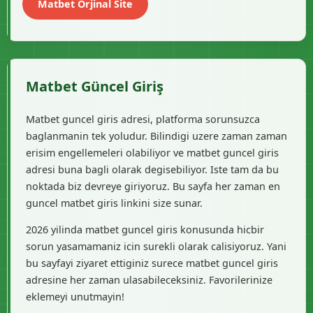
Matbet Orjinal Site
Matbet Güncel Giriş
Matbet guncel giris adresi, platforma sorunsuzca
baglanmanin tek yoludur. Bilindigi uzere zaman zaman
erisim engellemeleri olabiliyor ve matbet guncel giris
adresi buna bagli olarak degisebiliyor. Iste tam da bu
noktada biz devreye giriyoruz. Bu sayfa her zaman en
guncel matbet giris linkini size sunar.
2026 yilinda matbet guncel giris konusunda hicbir
sorun yasamamaniz icin surekli olarak calisiyoruz. Yani
bu sayfayi ziyaret ettiginiz surece matbet guncel giris
adresine her zaman ulasabileceksiniz. Favorilerinize
eklemeyi unutmayin!