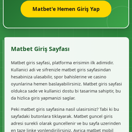
Matbet'e Hemen Giriş Yap
Matbet Giriş Sayfası
Matbet giris sayfasi, platforma erisimin ilk adimidir.
Kullanici adi ve sifrenizle matbet giris sayfasindan
hesabiniza ulasabilir, spor bahislerine ve casino
oyunlarina hemen baslayabilirsiniz. Matbet giris sayfasi
oldukca sade ve kullanici dostu bi tasarima sahiptir, bu
da hizlica giris yapmanizi saglar.
Peki matbet giris sayfasina nasil ulasirsiniz? Tabi ki bu
sayfadaki butonlara tiklayarak. Matbet guncel giris
adresi surekli olarak guncellenir ve bu sayfa uzerinden
en taze linke yonlendirilirsiniz. Ayrica matbet mobil