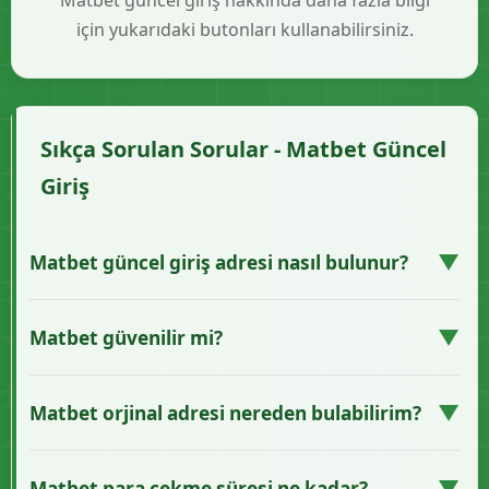
Matbet güncel giriş hakkında daha fazla bilgi
için yukarıdaki butonları kullanabilirsiniz.
Sıkça Sorulan Sorular - Matbet Güncel
Giriş
▼
Matbet güncel giriş adresi nasıl bulunur?
Matbet guncel giris adresini bu sayfadaki butonlara
tiklayarak aninda bulabilirsiniz. Ayrica "matbet guncel
▼
Matbet güvenilir mi?
giris", "matbet giris" gibi aramalarla da sayfamiza
Evet, matbet guvenilir bi platformdur. Curacao lisansina
ulasabilirsiniz. Sayfa her zaman guncel matbet adresini
sahiptir, SSL sertifikasi kullanir ve yillardir sorunsuz
gosterir.
▼
Matbet orjinal adresi nereden bulabilirim?
hizmet vermektedir. Matbet orjinal siteye giris yaptiginiz
Matbet orjinal adres bu sayfadaki linkler araciligiyla
surece hicbir guvenlik sorunu yasamazsiniz.
bulunur. Herhangi bi butona tiklayarak matbet orjinal
▼
Matbet para çekme süresi ne kadar?