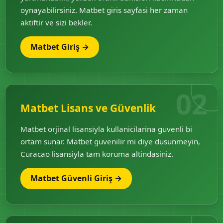
oynayabilirsiniz. Matbet giris sayfasi her zaman
aktiftir ve sizi bekler.
Matbet Giriş →
02
Matbet Lisans ve Güvenlik
Matbet orjinal lisansiyla kullanicilarina guvenli bi
ortam sunar. Matbet guvenilir mi diye dusunmeyin,
Curacao lisansiyla tam koruma altindasiniz.
Matbet Güvenli Giriş →