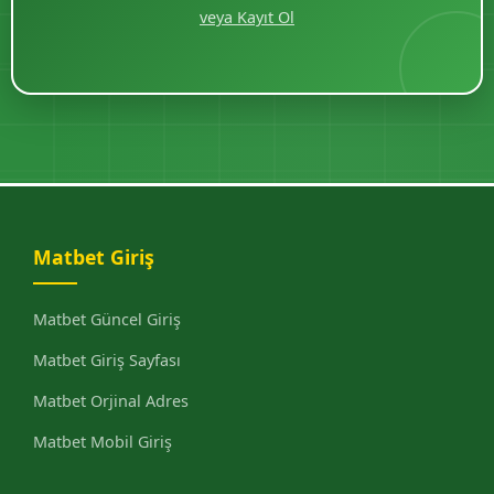
veya Kayıt Ol
Matbet Giriş
Matbet Güncel Giriş
Matbet Giriş Sayfası
Matbet Orjinal Adres
Matbet Mobil Giriş