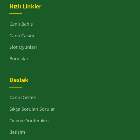
Hızlı Linkler
Canlı Bahis
Canlı Casino
Slot Oyunları
Bonuslar
Destek
Canlı Destek
Sıkça Sorulan Sorular
Ödeme Yöntemleri
İletişim