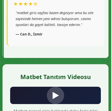
★★★★☆
"matbet giris sayfasi bazen degisiyor ama bu site
sayesinde hemen yeni adresi buluyorum. casino
oyunlari da gayet kaliteli. tavsiye ederim."
— Can D., İzmir
Matbet Tanıtım Videosu
▶