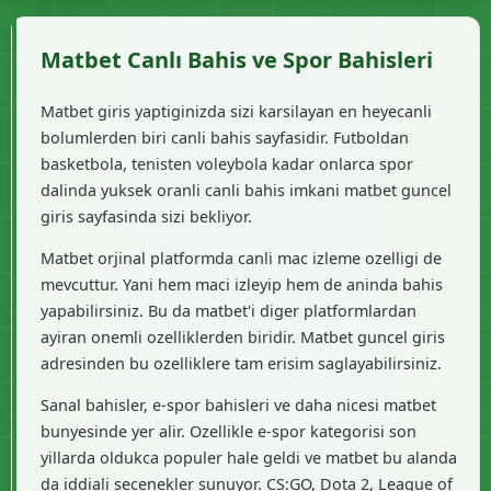
Matbet Canlı Bahis ve Spor Bahisleri
Matbet giris yaptiginizda sizi karsilayan en heyecanli
bolumlerden biri canli bahis sayfasidir. Futboldan
basketbola, tenisten voleybola kadar onlarca spor
dalinda yuksek oranli canli bahis imkani matbet guncel
giris sayfasinda sizi bekliyor.
Matbet orjinal platformda canli mac izleme ozelligi de
mevcuttur. Yani hem maci izleyip hem de aninda bahis
yapabilirsiniz. Bu da matbet'i diger platformlardan
ayiran onemli ozelliklerden biridir. Matbet guncel giris
adresinden bu ozelliklere tam erisim saglayabilirsiniz.
Sanal bahisler, e-spor bahisleri ve daha nicesi matbet
bunyesinde yer alir. Ozellikle e-spor kategorisi son
yillarda oldukca populer hale geldi ve matbet bu alanda
da iddiali secenekler sunuyor. CS:GO, Dota 2, League of