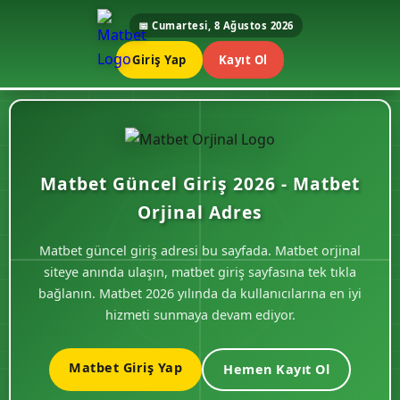
📅 Cumartesi, 8 Ağustos 2026
Giriş Yap
Kayıt Ol
Matbet Güncel Giriş 2026 - Matbet
Orjinal Adres
Matbet güncel giriş adresi bu sayfada. Matbet orjinal
siteye anında ulaşın, matbet giriş sayfasına tek tıkla
bağlanın. Matbet 2026 yılında da kullanıcılarına en iyi
hizmeti sunmaya devam ediyor.
Matbet Giriş Yap
Hemen Kayıt Ol