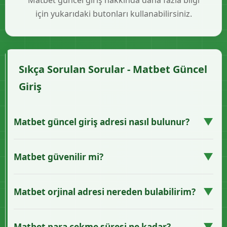
Matbet güncel giriş hakkında daha fazla bilgi
için yukarıdaki butonları kullanabilirsiniz.
Sıkça Sorulan Sorular - Matbet Güncel
Giriş
▼
Matbet güncel giriş adresi nasıl bulunur?
Matbet guncel giris adresini bu sayfadaki butonlara
tiklayarak aninda bulabilirsiniz. Ayrica "matbet guncel
▼
Matbet güvenilir mi?
giris", "matbet giris" gibi aramalarla da sayfamiza
Evet, matbet guvenilir bi platformdur. Curacao lisansina
ulasabilirsiniz. Sayfa her zaman guncel matbet adresini
sahiptir, SSL sertifikasi kullanir ve yillardir sorunsuz
gosterir.
▼
Matbet orjinal adresi nereden bulabilirim?
hizmet vermektedir. Matbet orjinal siteye giris yaptiginiz
Matbet orjinal adres bu sayfadaki linkler araciligiyla
surece hicbir guvenlik sorunu yasamazsiniz.
bulunur. Herhangi bi butona tiklayarak matbet orjinal
▼
Matbet para çekme süresi ne kadar?