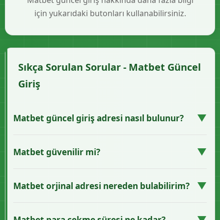
Matbet güncel giriş hakkında daha fazla bilgi
için yukarıdaki butonları kullanabilirsiniz.
Sıkça Sorulan Sorular - Matbet Güncel
Giriş
▼
Matbet güncel giriş adresi nasıl bulunur?
Matbet guncel giris adresini bu sayfadaki butonlara
tiklayarak aninda bulabilirsiniz. Ayrica "matbet guncel
▼
Matbet güvenilir mi?
giris", "matbet giris" gibi aramalarla da sayfamiza
Evet, matbet guvenilir bi platformdur. Curacao lisansina
ulasabilirsiniz. Sayfa her zaman guncel matbet adresini
sahiptir, SSL sertifikasi kullanir ve yillardir sorunsuz
gosterir.
▼
Matbet orjinal adresi nereden bulabilirim?
hizmet vermektedir. Matbet orjinal siteye giris yaptiginiz
Matbet orjinal adres bu sayfadaki linkler araciligiyla
surece hicbir guvenlik sorunu yasamazsiniz.
bulunur. Herhangi bi butona tiklayarak matbet orjinal
▼
Matbet para çekme süresi ne kadar?