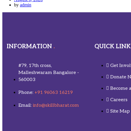
by
admin
INFORMATION
QUICK LINK
#79, 17th cross,
Get Invo
Malleshwaram Bangalore -
Donate 
560003
Become a
Phone:
+91 96063 16219
Careers
Email:
info@skillbharat.com
Site Map