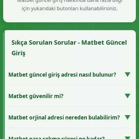
Matbet güncel giriş hakkında daha fazla bilgi
için yukarıdaki butonları kullanabilirsiniz.
Sıkça Sorulan Sorular - Matbet Güncel
Giriş
▼
Matbet güncel giriş adresi nasıl bulunur?
Matbet guncel giris adresini bu sayfadaki butonlara
tiklayarak aninda bulabilirsiniz. Ayrica "matbet guncel
▼
Matbet güvenilir mi?
giris", "matbet giris" gibi aramalarla da sayfamiza
Evet, matbet guvenilir bi platformdur. Curacao lisansina
ulasabilirsiniz. Sayfa her zaman guncel matbet adresini
sahiptir, SSL sertifikasi kullanir ve yillardir sorunsuz
gosterir.
▼
Matbet orjinal adresi nereden bulabilirim?
hizmet vermektedir. Matbet orjinal siteye giris yaptiginiz
Matbet orjinal adres bu sayfadaki linkler araciligiyla
surece hicbir guvenlik sorunu yasamazsiniz.
bulunur. Herhangi bi butona tiklayarak matbet orjinal
▼
Matbet para çekme süresi ne kadar?