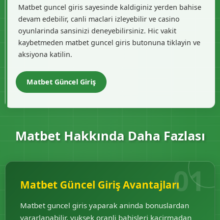
Matbet guncel giris sayesinde kaldiginiz yerden bahise
devam edebilir, canli maclari izleyebilir ve casino
oyunlarinda sansinizi deneyebilirsiniz. Hic vakit
kaybetmeden matbet guncel giris butonuna tiklayin ve
aksiyona katilin.
Matbet Güncel Giriş
Matbet Hakkında Daha Fazlası
01
Matbet Güncel Giriş Avantajları
Matbet guncel giris yaparak aninda bonuslardan
yararlanabilir, yuksek oranli bahisleri kacirmadan