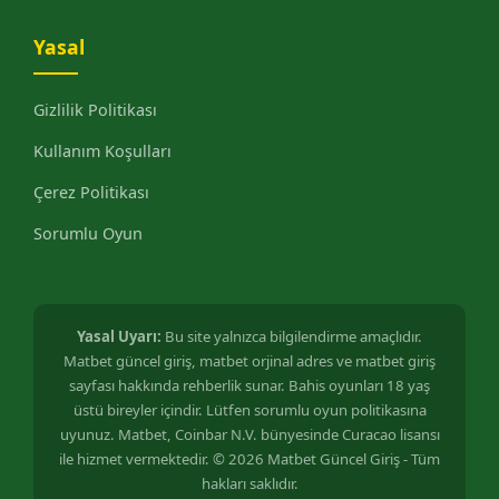
Yasal
Gizlilik Politikası
Kullanım Koşulları
Çerez Politikası
Sorumlu Oyun
Yasal Uyarı:
Bu site yalnızca bilgilendirme amaçlıdır.
Matbet güncel giriş, matbet orjinal adres ve matbet giriş
sayfası hakkında rehberlik sunar. Bahis oyunları 18 yaş
üstü bireyler içindir. Lütfen sorumlu oyun politikasına
uyunuz. Matbet, Coinbar N.V. bünyesinde Curacao lisansı
ile hizmet vermektedir. © 2026 Matbet Güncel Giriş - Tüm
hakları saklıdır.