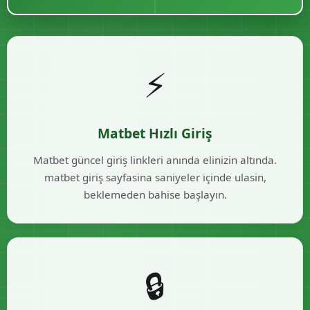
⚡
Matbet Hızlı Giriş
Matbet güncel giriş linkleri anında elinizin altında.
matbet giriş sayfasina saniyeler içinde ulasin,
beklemeden bahise başlayın.
🔒