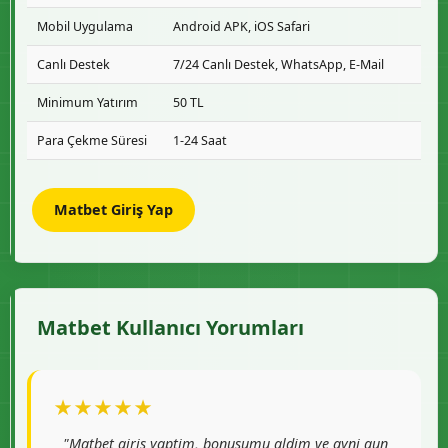
Mobil Uygulama
Android APK, iOS Safari
Canlı Destek
7/24 Canlı Destek, WhatsApp, E-Mail
Minimum Yatırım
50 TL
Para Çekme Süresi
1-24 Saat
Matbet Giriş Yap
Matbet Kullanıcı Yorumları
★★★★★
"Matbet giris yaptim, bonusumu aldim ve ayni gun