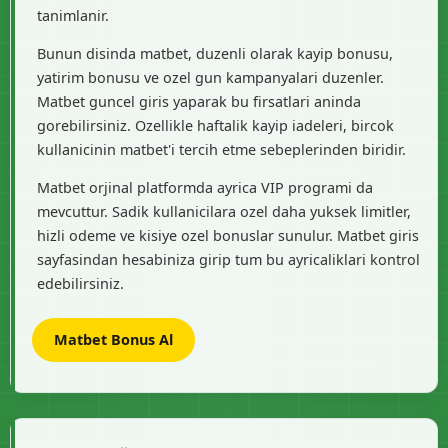
tanimlanir.
Bunun disinda matbet, duzenli olarak kayip bonusu,
yatirim bonusu ve ozel gun kampanyalari duzenler.
Matbet guncel giris yaparak bu firsatlari aninda
gorebilirsiniz. Ozellikle haftalik kayip iadeleri, bircok
kullanicinin matbet'i tercih etme sebeplerinden biridir.
Matbet orjinal platformda ayrica VIP programi da
mevcuttur. Sadik kullanicilara ozel daha yuksek limitler,
hizli odeme ve kisiye ozel bonuslar sunulur. Matbet giris
sayfasindan hesabiniza girip tum bu ayricaliklari kontrol
edebilirsiniz.
Matbet Bonus Al