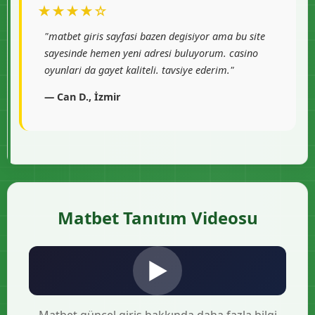
★★★★☆
"matbet giris sayfasi bazen degisiyor ama bu site
sayesinde hemen yeni adresi buluyorum. casino
oyunlari da gayet kaliteli. tavsiye ederim."
— Can D., İzmir
Matbet Tanıtım Videosu
▶