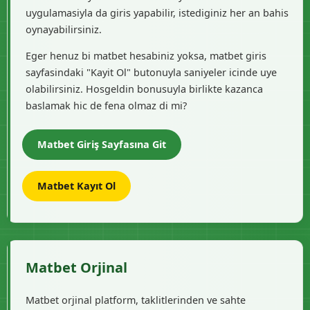
uygulamasiyla da giris yapabilir, istediginiz her an bahis
oynayabilirsiniz.
Eger henuz bi matbet hesabiniz yoksa, matbet giris
sayfasindaki "Kayit Ol" butonuyla saniyeler icinde uye
olabilirsiniz. Hosgeldin bonusuyla birlikte kazanca
baslamak hic de fena olmaz di mi?
Matbet Giriş Sayfasına Git
Matbet Kayıt Ol
Matbet Orjinal
Matbet orjinal platform, taklitlerinden ve sahte