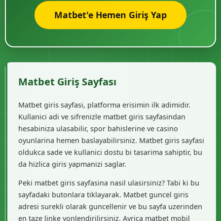
Matbet'e Hemen Giriş Yap
Matbet Giriş Sayfası
Matbet giris sayfasi, platforma erisimin ilk adimidir.
Kullanici adi ve sifrenizle matbet giris sayfasindan
hesabiniza ulasabilir, spor bahislerine ve casino
oyunlarina hemen baslayabilirsiniz. Matbet giris sayfasi
oldukca sade ve kullanici dostu bi tasarima sahiptir, bu
da hizlica giris yapmanizi saglar.
Peki matbet giris sayfasina nasil ulasirsiniz? Tabi ki bu
sayfadaki butonlara tiklayarak. Matbet guncel giris
adresi surekli olarak guncellenir ve bu sayfa uzerinden
en taze linke yonlendirilirsiniz. Ayrica matbet mobil