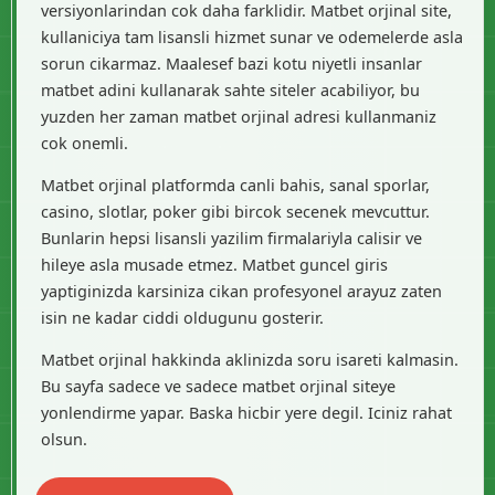
versiyonlarindan cok daha farklidir. Matbet orjinal site,
kullaniciya tam lisansli hizmet sunar ve odemelerde asla
sorun cikarmaz. Maalesef bazi kotu niyetli insanlar
matbet adini kullanarak sahte siteler acabiliyor, bu
yuzden her zaman matbet orjinal adresi kullanmaniz
cok onemli.
Matbet orjinal platformda canli bahis, sanal sporlar,
casino, slotlar, poker gibi bircok secenek mevcuttur.
Bunlarin hepsi lisansli yazilim firmalariyla calisir ve
hileye asla musade etmez. Matbet guncel giris
yaptiginizda karsiniza cikan profesyonel arayuz zaten
isin ne kadar ciddi oldugunu gosterir.
Matbet orjinal hakkinda aklinizda soru isareti kalmasin.
Bu sayfa sadece ve sadece matbet orjinal siteye
yonlendirme yapar. Baska hicbir yere degil. Iciniz rahat
olsun.