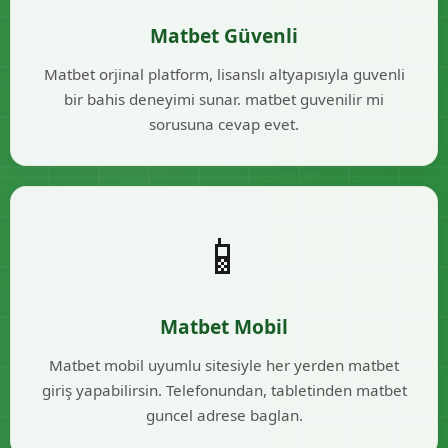
Matbet Güvenli
Matbet orjinal platform, lisanslı altyapısıyla guvenli
bir bahis deneyimi sunar. matbet guvenilir mi
sorusuna cevap evet.
📱
Matbet Mobil
Matbet mobil uyumlu sitesiyle her yerden matbet
giriş yapabilirsin. Telefonundan, tabletinden matbet
guncel adrese baglan.