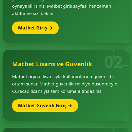
oynayabilirsiniz. Matbet giris sayfasi her zaman
aktiftir ve sizi bekler.
Matbet Giriş →
02
Matbet Lisans ve Güvenlik
Matbet orjinal lisansiyla kullanicilarina guvenli bi
ortam sunar. Matbet guvenilir mi diye dusunmeyin,
Curacao lisansiyla tam koruma altindasiniz.
Matbet Güvenli Giriş →