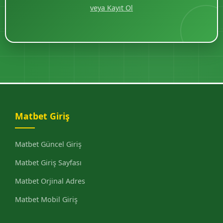
veya Kayıt Ol
Matbet Giriş
Matbet Güncel Giriş
Matbet Giriş Sayfası
Matbet Orjinal Adres
Matbet Mobil Giriş