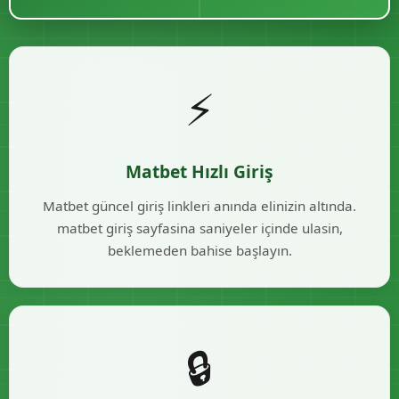
⚡
Matbet Hızlı Giriş
Matbet güncel giriş linkleri anında elinizin altında.
matbet giriş sayfasina saniyeler içinde ulasin,
beklemeden bahise başlayın.
🔒