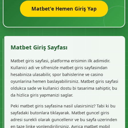
Matbet'e Hemen Giriş Yap
Matbet Giriş Sayfası
Matbet giris sayfasi, platforma erisimin ilk adimidir.
Kullanici adi ve sifrenizle matbet giris sayfasindan
hesabiniza ulasabilir, spor bahislerine ve casino
oyunlarina hemen baslayabilirsiniz. Matbet giris sayfasi
oldukca sade ve kullanici dostu bi tasarima sahiptir, bu
da hizlica giris yapmanizi saglar.
Peki matbet giris sayfasina nasil ulasirsiniz? Tabi ki bu
sayfadaki butonlara tiklayarak. Matbet guncel giris
adresi surekli olarak guncellenir ve bu sayfa uzerinden
en taze linke yonlendirilirsiniz. Ayrica matbet mobil