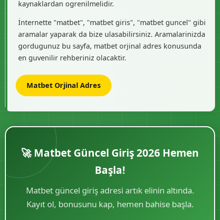
kaynaklardan ogrenilmelidir.
İnternette "matbet", "matbet giris", "matbet guncel" gibi
aramalar yaparak da bize ulasabilirsiniz. Aramalarinizda
gordugunuz bu sayfa, matbet orjinal adres konusunda
en guvenilir rehberiniz olacaktir.
Matbet Orjinal Adres
🚀 Matbet Güncel Giriş 2026 Hemen
Başla!
Matbet güncel giriş adresi artık elinin altında.
Kayıt ol, bonusunu kap, hemen bahise başla.