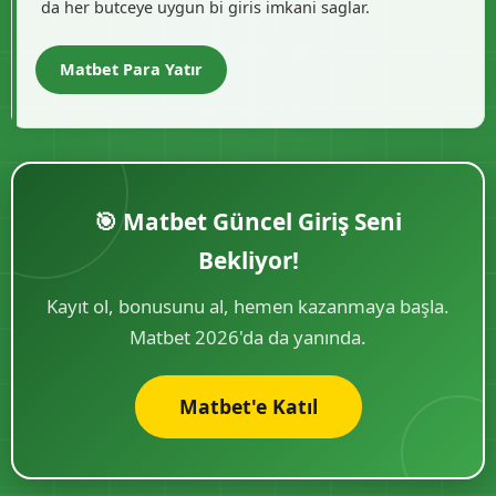
da her butceye uygun bi giris imkani saglar.
Matbet Para Yatır
🎯 Matbet Güncel Giriş Seni
Bekliyor!
Kayıt ol, bonusunu al, hemen kazanmaya başla.
Matbet 2026'da da yanında.
Matbet'e Katıl