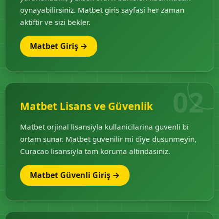
oynayabilirsiniz. Matbet giris sayfasi her zaman
aktiftir ve sizi bekler.
Matbet Giriş →
02
Matbet Lisans ve Güvenlik
Matbet orjinal lisansiyla kullanicilarina guvenli bi
ortam sunar. Matbet guvenilir mi diye dusunmeyin,
Curacao lisansiyla tam koruma altindasiniz.
Matbet Güvenli Giriş →