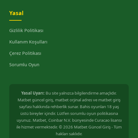
Yasal
Gizlilik Politikası
Kullanım Koşulları
Çerez Politikası
Sorumlu Oyun
Yasal Uyarı:
Bu site yalnızca bilgilendirme amaçlıdır.
Matbet güncel giriş, matbet orjinal adres ve matbet giriş
sayfası hakkında rehberlik sunar. Bahis oyunları 18 yaş
üstü bireyler içindir. Lütfen sorumlu oyun politikasına
uyunuz. Matbet, Coinbar N.V. bünyesinde Curacao lisansı
ile hizmet vermektedir. © 2026 Matbet Güncel Giriş - Tüm
hakları saklıdır.