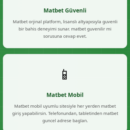
Matbet Güvenli
Matbet orjinal platform, lisanslı altyapısıyla guvenli
bir bahis deneyimi sunar. matbet guvenilir mi
sorusuna cevap evet.
📱
Matbet Mobil
Matbet mobil uyumlu sitesiyle her yerden matbet
giriş yapabilirsin. Telefonundan, tabletinden matbet
guncel adrese baglan.