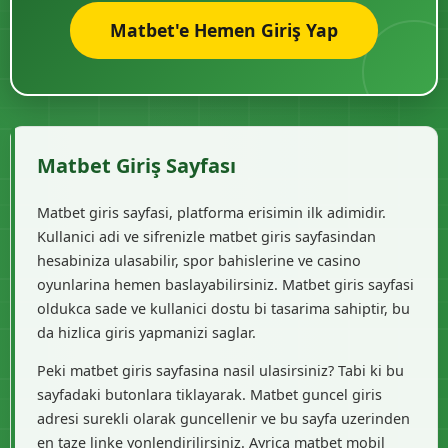
Matbet'e Hemen Giriş Yap
Matbet Giriş Sayfası
Matbet giris sayfasi, platforma erisimin ilk adimidir.
Kullanici adi ve sifrenizle matbet giris sayfasindan
hesabiniza ulasabilir, spor bahislerine ve casino
oyunlarina hemen baslayabilirsiniz. Matbet giris sayfasi
oldukca sade ve kullanici dostu bi tasarima sahiptir, bu
da hizlica giris yapmanizi saglar.
Peki matbet giris sayfasina nasil ulasirsiniz? Tabi ki bu
sayfadaki butonlara tiklayarak. Matbet guncel giris
adresi surekli olarak guncellenir ve bu sayfa uzerinden
en taze linke yonlendirilirsiniz. Ayrica matbet mobil