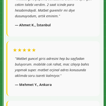
cekim talebi verdim. 2 saat icinde para
hesabimdaydi. Matbet guvenilir mi diye
dusunuyodum, artik eminim."
— Ahmet K., İstanbul
★★★★★
"Matbet guncel giris adresini hep bu sayfadan
buluyorum. mobilde cok rahat, mac izleyip bahis
yapmak super. matbet orjinal adres konusunda
aklimda soru isareti kalmiyor."
— Mehmet Y., Ankara