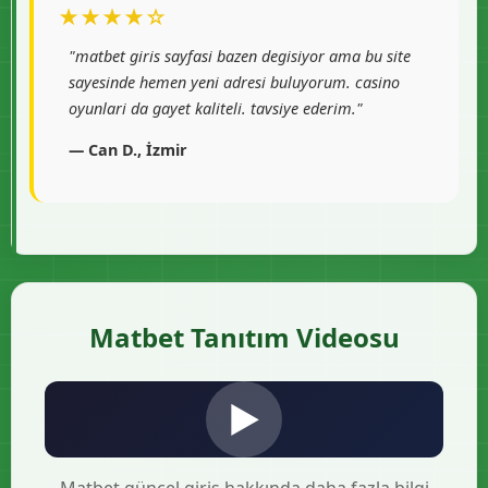
★★★★☆
"matbet giris sayfasi bazen degisiyor ama bu site
sayesinde hemen yeni adresi buluyorum. casino
oyunlari da gayet kaliteli. tavsiye ederim."
— Can D., İzmir
Matbet Tanıtım Videosu
▶