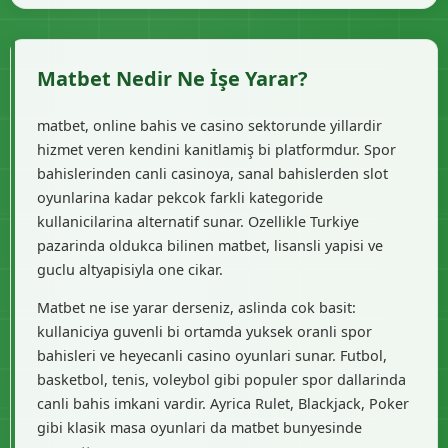
Matbet Nedir Ne İşe Yarar?
matbet, online bahis ve casino sektorunde yillardir
hizmet veren kendini kanitlamiş bi platformdur. Spor
bahislerinden canli casinoya, sanal bahislerden slot
oyunlarina kadar pekcok farkli kategoride
kullanicilarina alternatif sunar. Ozellikle Turkiye
pazarinda oldukca bilinen matbet, lisansli yapisi ve
guclu altyapisiyla one cikar.
Matbet ne ise yarar derseniz, aslinda cok basit:
kullaniciya guvenli bi ortamda yuksek oranli spor
bahisleri ve heyecanli casino oyunlari sunar. Futbol,
basketbol, tenis, voleybol gibi populer spor dallarinda
canli bahis imkani vardir. Ayrica Rulet, Blackjack, Poker
gibi klasik masa oyunlari da matbet bunyesinde