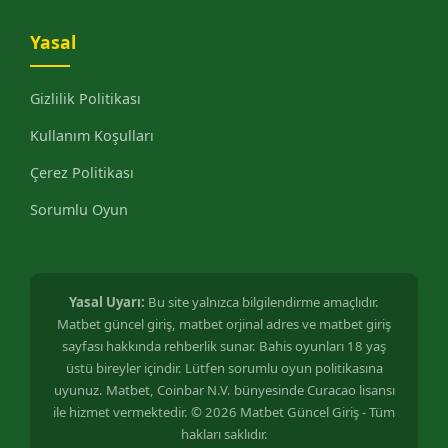
Yasal
Gizlilik Politikası
Kullanım Koşulları
Çerez Politikası
Sorumlu Oyun
Yasal Uyarı:
Bu site yalnızca bilgilendirme amaçlıdır.
Matbet güncel giriş, matbet orjinal adres ve matbet giriş
sayfası hakkında rehberlik sunar. Bahis oyunları 18 yaş
üstü bireyler içindir. Lütfen sorumlu oyun politikasına
uyunuz. Matbet, Coinbar N.V. bünyesinde Curacao lisansı
ile hizmet vermektedir. © 2026 Matbet Güncel Giriş - Tüm
hakları saklıdır.