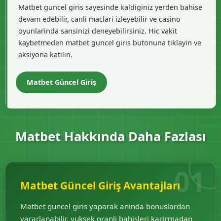
Matbet guncel giris sayesinde kaldiginiz yerden bahise
devam edebilir, canli maclari izleyebilir ve casino
oyunlarinda sansinizi deneyebilirsiniz. Hic vakit
kaybetmeden matbet guncel giris butonuna tiklayin ve
aksiyona katilin.
Matbet Güncel Giriş
Matbet Hakkında Daha Fazlası
01
Matbet Güncel Giriş Avantajları
Matbet guncel giris yaparak aninda bonuslardan
yararlanabilir, yuksek oranli bahisleri kacirmadan