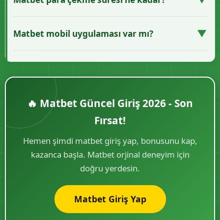
siteye yonlendirilirsiniz. Sahte sitelerden korunmak icin
Matbet'te para cekme islemleri genelde 1-2 saat icinde
sadece bu sayfayi kullanin.
tamamlanir. Yogun donemlerde bu sure 24 saate kadar
▼
Matbet mobil uygulaması var mı?
uzayabilir. Papara, havale/EFT ve kripto para ile hizli
Evet, matbet Android icin APK dosyasi sunar. iOS
cekim yapabilirsiniz.
kullanicilari ise Safari uzerinden matbet guncel giris
sayfasina baglanarak sorunsuzca kullanabilir. Mobil
deneyimi oldukca basarilidir.
🔥 Matbet Güncel Giriş 2026 - Son
Fırsat!
Hemen şimdi matbet giriş yap, bonusunu kap,
kazanca başla. Matbet orjinal deneyim için
doğru yerdesin.
Matbet Giriş Yap