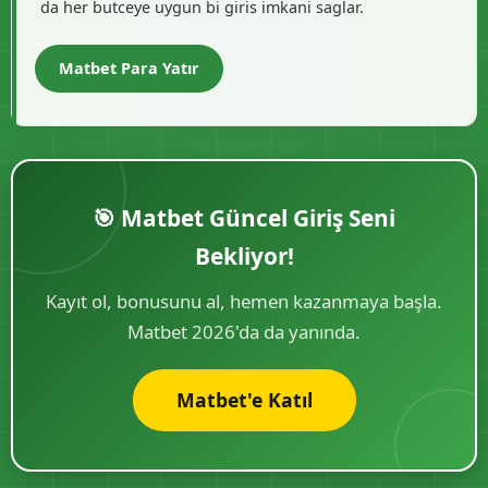
da her butceye uygun bi giris imkani saglar.
Matbet Para Yatır
🎯 Matbet Güncel Giriş Seni
Bekliyor!
Kayıt ol, bonusunu al, hemen kazanmaya başla.
Matbet 2026'da da yanında.
Matbet'e Katıl