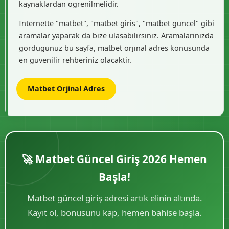
kaynaklardan ogrenilmelidir.
İnternette "matbet", "matbet giris", "matbet guncel" gibi
aramalar yaparak da bize ulasabilirsiniz. Aramalarinizda
gordugunuz bu sayfa, matbet orjinal adres konusunda
en guvenilir rehberiniz olacaktir.
Matbet Orjinal Adres
🚀 Matbet Güncel Giriş 2026 Hemen
Başla!
Matbet güncel giriş adresi artık elinin altında.
Kayıt ol, bonusunu kap, hemen bahise başla.