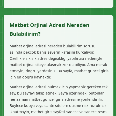
Matbet Orjinal Adresi Nereden
Bulabilirim?
Matbet orjinal adresi nereden bulabilirim sorusu
aslinda pekcok bahis severin kafasini kurcaliyor.
Ozellikle sik sik adres degisikligi yapilmasi nedeniyle
matbet orjinal siteye ulasmak zor olabiliyor. Ama merak
etmeyin, dogru yerdesiniz. Bu sayfa, matbet guncel giris
icin en dogru kaynaktir.
Matbet orjinal adresi bulmak icin yapmaniz gereken tek
sey, bu sayfayi takip etmek. Sayfa uzerindeki butonlar
her zaman matbet guncel giris adresine yonlendirilir.
Boylece kopya veya sahte sitelere dusme riskiniz olmaz.
Unutmayin, matbet giris sayfasi sadece ve sadece resmi