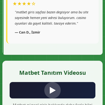
★★★★☆
"matbet giris sayfasi bazen degisiyor ama bu site
sayesinde hemen yeni adresi buluyorum. casino
oyunlari da gayet kaliteli. tavsiye ederim."
— Can D., İzmir
Matbet Tanıtım Videosu
▶