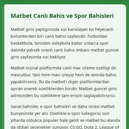
Matbet Canlı Bahis ve Spor Bahisleri
Matbet giris yaptiginizda sizi karsilayan en heyecanli
bolumlerden biri canli bahis sayfasidir. Futboldan
basketbola, tenisten voleybola kadar onlarca spor
dalinda yuksek oranli canli bahis imkani matbet guncel
giris sayfasinda sizi bekliyor.
Matbet orjinal platformda canli mac izleme ozelligi de
mevcuttur. Yani hem maci izleyip hem de aninda bahis
yapabilirsiniz. Bu da matbet'i diger platformlardan
ayiran onemli ozelliklerden biridir. Matbet guncel giris
adresinden bu ozelliklere tam erisim saglayabilirsiniz.
Sanal bahisler, e-spor bahisleri ve daha nicesi matbet
bunyesinde yer alir. Ozellikle e-spor kategorisi son
yillarda oldukca populer hale geldi ve matbet bu alanda
da iddiali secenekler sunuyor. CS:GO, Dota 2, League of