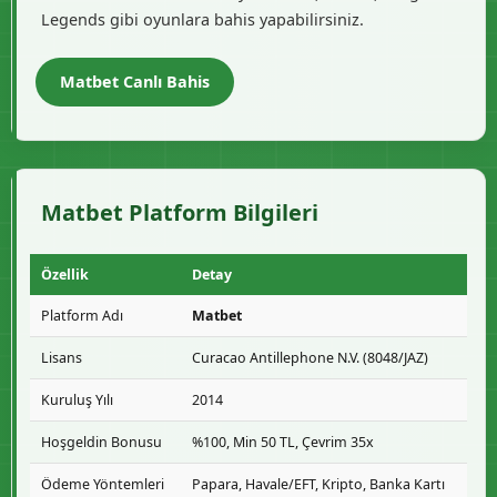
Legends gibi oyunlara bahis yapabilirsiniz.
Matbet Canlı Bahis
Matbet Platform Bilgileri
Özellik
Detay
Platform Adı
Matbet
Lisans
Curacao Antillephone N.V. (8048/JAZ)
Kuruluş Yılı
2014
Hoşgeldin Bonusu
%100, Min 50 TL, Çevrim 35x
Ödeme Yöntemleri
Papara, Havale/EFT, Kripto, Banka Kartı