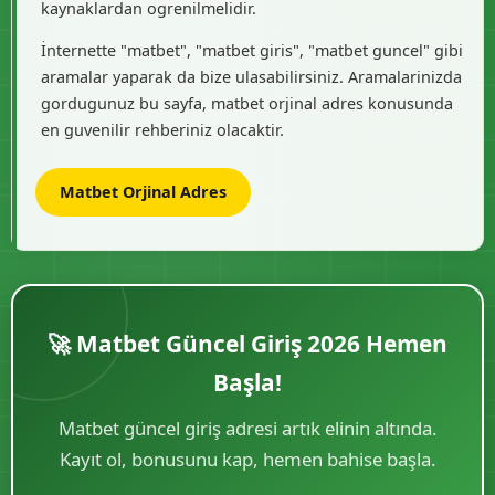
kaynaklardan ogrenilmelidir.
İnternette "matbet", "matbet giris", "matbet guncel" gibi
aramalar yaparak da bize ulasabilirsiniz. Aramalarinizda
gordugunuz bu sayfa, matbet orjinal adres konusunda
en guvenilir rehberiniz olacaktir.
Matbet Orjinal Adres
🚀 Matbet Güncel Giriş 2026 Hemen
Başla!
Matbet güncel giriş adresi artık elinin altında.
Kayıt ol, bonusunu kap, hemen bahise başla.