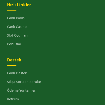
Hızlı Linkler
Canlı Bahis
Canlı Casino
Slot Oyunları
Bonuslar
Destek
Canlı Destek
Sıkça Sorulan Sorular
Ödeme Yöntemleri
İletişim