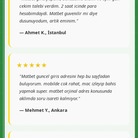
cekim talebi verdim. 2 saat icinde para
hesabimdaydi. Matbet guvenilir mi diye
dusunuyodum, artik eminim."
— Ahmet K., İstanbul
★★★★★
"Matbet guncel giris adresini hep bu sayfadan
buluyorum. mobilde cok rahat, mac izleyip bahis
yapmak super. matbet orjinal adres konusunda
aklimda soru isareti kalmiyor."
— Mehmet Y., Ankara