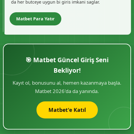
da her butceye uygun bi giris imkani saglar.
Matbet Para Yatır
🎯 Matbet Güncel Giriş Seni
Bekliyor!
Kayıt ol, bonusunu al, hemen kazanmaya başla.
Matbet 2026'da da yanında.
Matbet'e Katıl