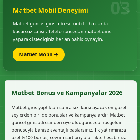
03
Matbet Mobil Deneyimi
Matbet guncel giris adresi mobil cihazlarda
kusursuz calisir. Telefonunuzdan matbet giris
yaparak istediginiz her an bahis oynayin.
Matbet Mobil →
Matbet Bonus ve Kampanyalar 2026
Matbet giris yaptiktan sonra sizi karsilayacak en guzel
seylerden biri de bonuslar ve kampanyalardir. Matbet
guncel giris adresinden uye oldugunuzda hosgeldin
bonusuyla bahise avantajli baslarsiniz. Ilk yatiriminiza
ozel %100 bonus, cevrim sartlariyla birlikte hesabiniza