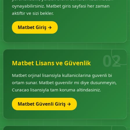
oynayabilirsiniz. Matbet giris sayfasi her zaman
aktiftir ve sizi bekler.
Matbet Giriş →
02
Matbet Lisans ve Güvenlik
Matbet orjinal lisansiyla kullanicilarina guvenli bi
ortam sunar. Matbet guvenilir mi diye dusunmeyin,
Curacao lisansiyla tam koruma altindasiniz.
Matbet Güvenli Giriş →