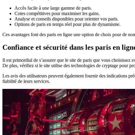
Accès facile à une large gamme de paris.
Cotes compétitives pour maximiser les gains.
Analyse et conseils disponibles pour orienter vos paris.
Options de paris en temps réel pour plus de dynamisme.
Ces avantages font des paris en ligne une option de choix pour de nombr
Confiance et sécurité dans les paris en lign
Il est primordial de s’assurer que le site de paris que vous choisissez 
De plus, vérifiez si le site utilise des technologies de cryptage pour p
Les avis des utilisateurs peuvent également fournir des indications pré
fiabilité de leurs services.