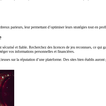
eux parieurs, leur permettant d’optimiser leurs stratégies tout en profit
e
est sécurisé et fiable. Recherchez des licences de jeu reconnues, ce qui ga
rotéger vos informations personnelles et financières.
cieuses sur la réputation d’une plateforme. Des sites bien établis auront