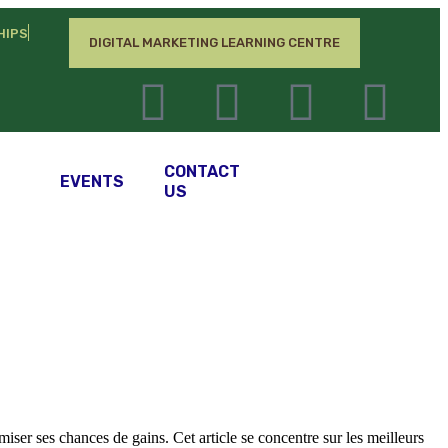
HIPS
DIGITAL MARKETING LEARNING CENTRE
S
CONTACT
EVENTS
US
iser ses chances de gains. Cet article se concentre sur les meilleurs