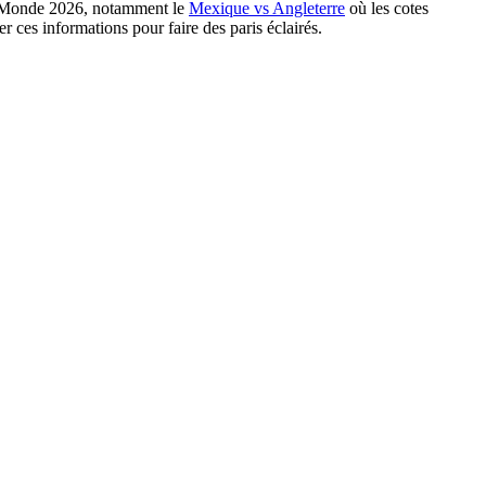
 du Monde 2026, notamment le
Mexique vs Angleterre
où les cotes
r ces informations pour faire des paris éclairés.