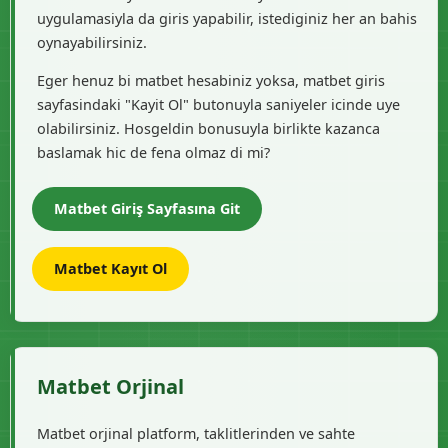
uygulamasiyla da giris yapabilir, istediginiz her an bahis
oynayabilirsiniz.
Eger henuz bi matbet hesabiniz yoksa, matbet giris
sayfasindaki "Kayit Ol" butonuyla saniyeler icinde uye
olabilirsiniz. Hosgeldin bonusuyla birlikte kazanca
baslamak hic de fena olmaz di mi?
Matbet Giriş Sayfasına Git
Matbet Kayıt Ol
Matbet Orjinal
Matbet orjinal platform, taklitlerinden ve sahte