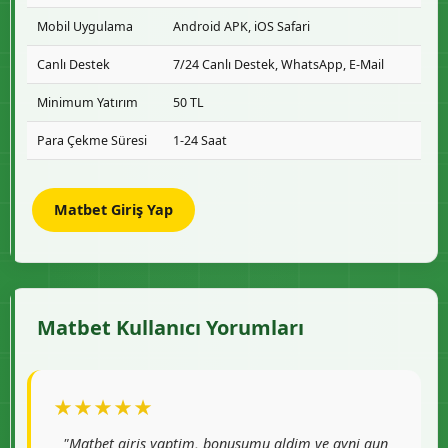
Mobil Uygulama
Android APK, iOS Safari
Canlı Destek
7/24 Canlı Destek, WhatsApp, E-Mail
Minimum Yatırım
50 TL
Para Çekme Süresi
1-24 Saat
Matbet Giriş Yap
Matbet Kullanıcı Yorumları
★★★★★
"Matbet giris yaptim, bonusumu aldim ve ayni gun