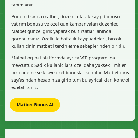
tanimlanir.
Bunun disinda matbet, duzenli olarak kayip bonusu,
yatirim bonusu ve ozel gun kampanyalari duzenler.
Matbet guncel giris yaparak bu firsatlari aninda
gorebilirsiniz. Ozellikle haftalik kayip iadeleri, bircok
kullanicinin matbet'i tercih etme sebeplerinden biridir.
Matbet orjinal platformda ayrica VIP programi da
mevcuttur. Sadik kullanicilara ozel daha yuksek limitler,
hizli odeme ve kisiye ozel bonuslar sunulur. Matbet giris
sayfasindan hesabiniza girip tum bu ayricaliklari kontrol
edebilirsiniz.
Matbet Bonus Al