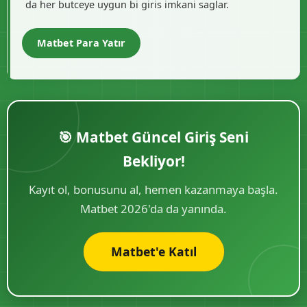
da her butceye uygun bi giris imkani saglar.
Matbet Para Yatır
🎯 Matbet Güncel Giriş Seni
Bekliyor!
Kayıt ol, bonusunu al, hemen kazanmaya başla.
Matbet 2026'da da yanında.
Matbet'e Katıl