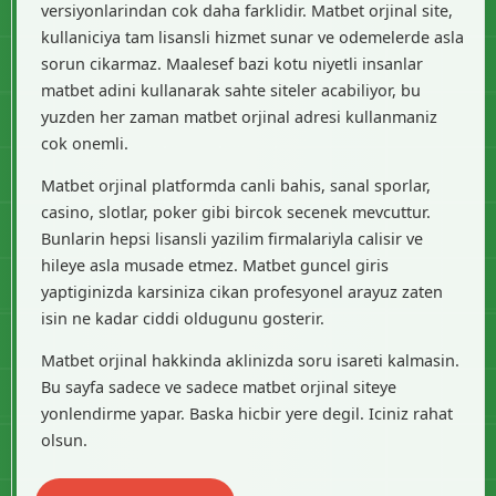
versiyonlarindan cok daha farklidir. Matbet orjinal site,
kullaniciya tam lisansli hizmet sunar ve odemelerde asla
sorun cikarmaz. Maalesef bazi kotu niyetli insanlar
matbet adini kullanarak sahte siteler acabiliyor, bu
yuzden her zaman matbet orjinal adresi kullanmaniz
cok onemli.
Matbet orjinal platformda canli bahis, sanal sporlar,
casino, slotlar, poker gibi bircok secenek mevcuttur.
Bunlarin hepsi lisansli yazilim firmalariyla calisir ve
hileye asla musade etmez. Matbet guncel giris
yaptiginizda karsiniza cikan profesyonel arayuz zaten
isin ne kadar ciddi oldugunu gosterir.
Matbet orjinal hakkinda aklinizda soru isareti kalmasin.
Bu sayfa sadece ve sadece matbet orjinal siteye
yonlendirme yapar. Baska hicbir yere degil. Iciniz rahat
olsun.