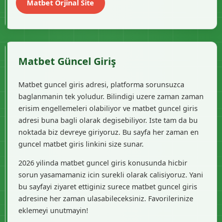
Matbet Orjinal Site
Matbet Güncel Giriş
Matbet guncel giris adresi, platforma sorunsuzca
baglanmanin tek yoludur. Bilindigi uzere zaman zaman
erisim engellemeleri olabiliyor ve matbet guncel giris
adresi buna bagli olarak degisebiliyor. Iste tam da bu
noktada biz devreye giriyoruz. Bu sayfa her zaman en
guncel matbet giris linkini size sunar.
2026 yilinda matbet guncel giris konusunda hicbir
sorun yasamamaniz icin surekli olarak calisiyoruz. Yani
bu sayfayi ziyaret ettiginiz surece matbet guncel giris
adresine her zaman ulasabileceksiniz. Favorilerinize
eklemeyi unutmayin!