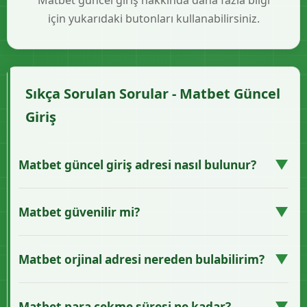
Matbet güncel giriş hakkında daha fazla bilgi
için yukarıdaki butonları kullanabilirsiniz.
Sıkça Sorulan Sorular - Matbet Güncel
Giriş
▼
Matbet güncel giriş adresi nasıl bulunur?
Matbet guncel giris adresini bu sayfadaki butonlara
tiklayarak aninda bulabilirsiniz. Ayrica "matbet guncel
▼
Matbet güvenilir mi?
giris", "matbet giris" gibi aramalarla da sayfamiza
Evet, matbet guvenilir bi platformdur. Curacao lisansina
ulasabilirsiniz. Sayfa her zaman guncel matbet adresini
sahiptir, SSL sertifikasi kullanir ve yillardir sorunsuz
gosterir.
▼
Matbet orjinal adresi nereden bulabilirim?
hizmet vermektedir. Matbet orjinal siteye giris yaptiginiz
Matbet orjinal adres bu sayfadaki linkler araciligiyla
surece hicbir guvenlik sorunu yasamazsiniz.
bulunur. Herhangi bi butona tiklayarak matbet orjinal
▼
Matbet para çekme süresi ne kadar?