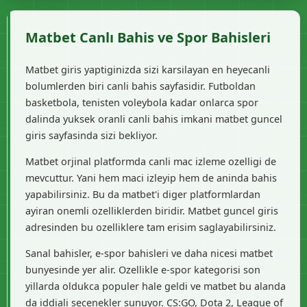
Matbet Canlı Bahis ve Spor Bahisleri
Matbet giris yaptiginizda sizi karsilayan en heyecanli
bolumlerden biri canli bahis sayfasidir. Futboldan
basketbola, tenisten voleybola kadar onlarca spor
dalinda yuksek oranli canli bahis imkani matbet guncel
giris sayfasinda sizi bekliyor.
Matbet orjinal platformda canli mac izleme ozelligi de
mevcuttur. Yani hem maci izleyip hem de aninda bahis
yapabilirsiniz. Bu da matbet'i diger platformlardan
ayiran onemli ozelliklerden biridir. Matbet guncel giris
adresinden bu ozelliklere tam erisim saglayabilirsiniz.
Sanal bahisler, e-spor bahisleri ve daha nicesi matbet
bunyesinde yer alir. Ozellikle e-spor kategorisi son
yillarda oldukca populer hale geldi ve matbet bu alanda
da iddiali secenekler sunuyor. CS:GO, Dota 2, League of