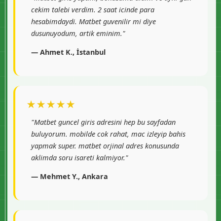
cekim talebi verdim. 2 saat icinde para
hesabimdaydi. Matbet guvenilir mi diye
dusunuyodum, artik eminim."
— Ahmet K., İstanbul
★★★★★
"Matbet guncel giris adresini hep bu sayfadan
buluyorum. mobilde cok rahat, mac izleyip bahis
yapmak super. matbet orjinal adres konusunda
aklimda soru isareti kalmiyor."
— Mehmet Y., Ankara