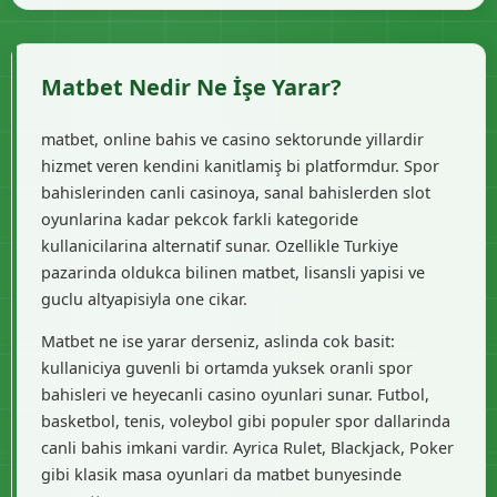
Matbet Nedir Ne İşe Yarar?
matbet, online bahis ve casino sektorunde yillardir
hizmet veren kendini kanitlamiş bi platformdur. Spor
bahislerinden canli casinoya, sanal bahislerden slot
oyunlarina kadar pekcok farkli kategoride
kullanicilarina alternatif sunar. Ozellikle Turkiye
pazarinda oldukca bilinen matbet, lisansli yapisi ve
guclu altyapisiyla one cikar.
Matbet ne ise yarar derseniz, aslinda cok basit:
kullaniciya guvenli bi ortamda yuksek oranli spor
bahisleri ve heyecanli casino oyunlari sunar. Futbol,
basketbol, tenis, voleybol gibi populer spor dallarinda
canli bahis imkani vardir. Ayrica Rulet, Blackjack, Poker
gibi klasik masa oyunlari da matbet bunyesinde