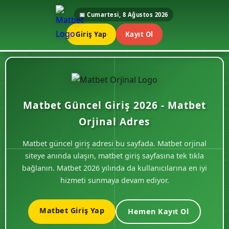
📅 Cumartesi, 8 Ağustos 2026
Giriş Yap
Kayıt Ol
Matbet Güncel Giriş 2026 - Matbet
Orjinal Adres
Matbet güncel giriş adresi bu sayfada. Matbet orjinal
siteye anında ulaşın, matbet giriş sayfasına tek tıkla
bağlanın. Matbet 2026 yılında da kullanıcılarına en iyi
hizmeti sunmaya devam ediyor.
Matbet Giriş Yap
Hemen Kayıt Ol