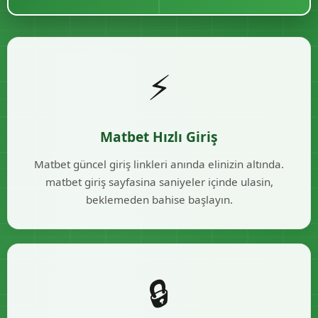
⚡
Matbet Hızlı Giriş
Matbet güncel giriş linkleri anında elinizin altında.
matbet giriş sayfasina saniyeler içinde ulasin,
beklemeden bahise başlayın.
🔒