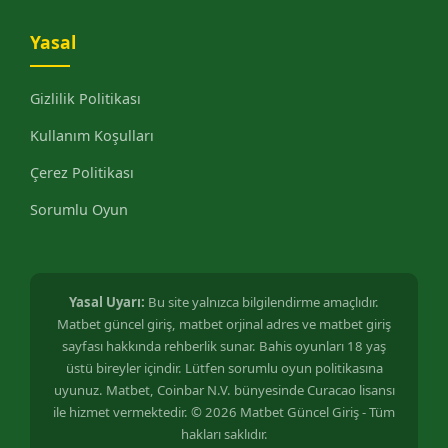
Yasal
Gizlilik Politikası
Kullanım Koşulları
Çerez Politikası
Sorumlu Oyun
Yasal Uyarı:
Bu site yalnızca bilgilendirme amaçlıdır.
Matbet güncel giriş, matbet orjinal adres ve matbet giriş
sayfası hakkında rehberlik sunar. Bahis oyunları 18 yaş
üstü bireyler içindir. Lütfen sorumlu oyun politikasına
uyunuz. Matbet, Coinbar N.V. bünyesinde Curacao lisansı
ile hizmet vermektedir. © 2026 Matbet Güncel Giriş - Tüm
hakları saklıdır.