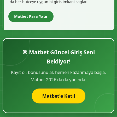
da her butceye uygun bi giris imkani saglar.
Matbet Para Yatır
🎯 Matbet Güncel Giriş Seni
Bekliyor!
Kayıt ol, bonusunu al, hemen kazanmaya başla.
Matbet 2026'da da yanında.
Matbet'e Katıl