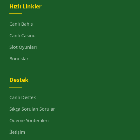
Hızlı Linkler
Canlı Bahis
Canlı Casino
Slot Oyunları
Bonuslar
Destek
Canlı Destek
Sıkça Sorulan Sorular
Ödeme Yöntemleri
İletişim