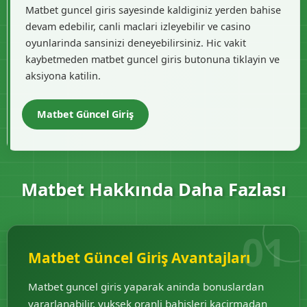
Matbet guncel giris sayesinde kaldiginiz yerden bahise
devam edebilir, canli maclari izleyebilir ve casino
oyunlarinda sansinizi deneyebilirsiniz. Hic vakit
kaybetmeden matbet guncel giris butonuna tiklayin ve
aksiyona katilin.
Matbet Güncel Giriş
Matbet Hakkında Daha Fazlası
01
Matbet Güncel Giriş Avantajları
Matbet guncel giris yaparak aninda bonuslardan
yararlanabilir, yuksek oranli bahisleri kacirmadan