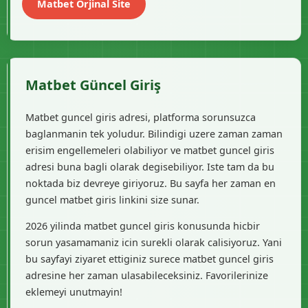
Matbet Orjinal Site
Matbet Güncel Giriş
Matbet guncel giris adresi, platforma sorunsuzca
baglanmanin tek yoludur. Bilindigi uzere zaman zaman
erisim engellemeleri olabiliyor ve matbet guncel giris
adresi buna bagli olarak degisebiliyor. Iste tam da bu
noktada biz devreye giriyoruz. Bu sayfa her zaman en
guncel matbet giris linkini size sunar.
2026 yilinda matbet guncel giris konusunda hicbir
sorun yasamamaniz icin surekli olarak calisiyoruz. Yani
bu sayfayi ziyaret ettiginiz surece matbet guncel giris
adresine her zaman ulasabileceksiniz. Favorilerinize
eklemeyi unutmayin!