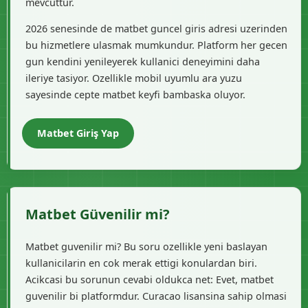
mevcuttur.
2026 senesinde de matbet guncel giris adresi uzerinden
bu hizmetlere ulasmak mumkundur. Platform her gecen
gun kendini yenileyerek kullanici deneyimini daha
ileriye tasiyor. Ozellikle mobil uyumlu ara yuzu
sayesinde cepte matbet keyfi bambaska oluyor.
Matbet Giriş Yap
Matbet Güvenilir mi?
Matbet guvenilir mi? Bu soru ozellikle yeni baslayan
kullanicilarin en cok merak ettigi konulardan biri.
Acikcasi bu sorunun cevabi oldukca net: Evet, matbet
guvenilir bi platformdur. Curacao lisansina sahip olmasi