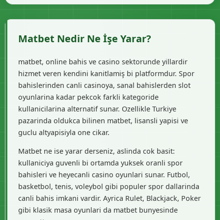
Matbet Nedir Ne İşe Yarar?
matbet, online bahis ve casino sektorunde yillardir
hizmet veren kendini kanitlamiş bi platformdur. Spor
bahislerinden canli casinoya, sanal bahislerden slot
oyunlarina kadar pekcok farkli kategoride
kullanicilarina alternatif sunar. Ozellikle Turkiye
pazarinda oldukca bilinen matbet, lisansli yapisi ve
guclu altyapisiyla one cikar.
Matbet ne ise yarar derseniz, aslinda cok basit:
kullaniciya guvenli bi ortamda yuksek oranli spor
bahisleri ve heyecanli casino oyunlari sunar. Futbol,
basketbol, tenis, voleybol gibi populer spor dallarinda
canli bahis imkani vardir. Ayrica Rulet, Blackjack, Poker
gibi klasik masa oyunlari da matbet bunyesinde