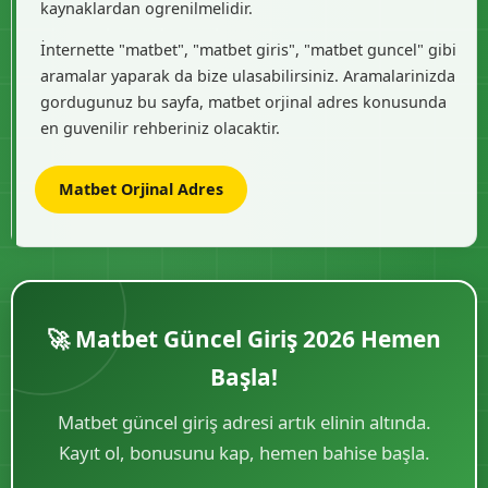
kaynaklardan ogrenilmelidir.
İnternette "matbet", "matbet giris", "matbet guncel" gibi
aramalar yaparak da bize ulasabilirsiniz. Aramalarinizda
gordugunuz bu sayfa, matbet orjinal adres konusunda
en guvenilir rehberiniz olacaktir.
Matbet Orjinal Adres
🚀 Matbet Güncel Giriş 2026 Hemen
Başla!
Matbet güncel giriş adresi artık elinin altında.
Kayıt ol, bonusunu kap, hemen bahise başla.