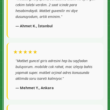
cekim talebi verdim. 2 saat icinde para
hesabimdaydi. Matbet guvenilir mi diye
dusunuyodum, artik eminim."
— Ahmet K., İstanbul
★★★★★
"Matbet guncel giris adresini hep bu sayfadan
buluyorum. mobilde cok rahat, mac izleyip bahis
yapmak super. matbet orjinal adres konusunda
aklimda soru isareti kalmiyor."
— Mehmet Y., Ankara