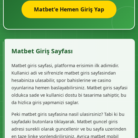
Matbet'e Hemen Giriş Yap
Matbet Giriş Sayfası
Matbet giris sayfasi, platforma erisimin ilk adimidir.
Kullanici adi ve sifrenizle matbet giris sayfasindan
hesabiniza ulasabilir, spor bahislerine ve casino
oyunlarina hemen baslayabilirsiniz. Matbet giris sayfasi
oldukca sade ve kullanici dostu bi tasarima sahiptir, bu
da hizlica giris yapmanizi saglar.
Peki matbet giris sayfasina nasil ulasirsiniz? Tabi ki bu
sayfadaki butonlara tiklayarak. Matbet guncel giris
adresi surekli olarak guncellenir ve bu sayfa uzerinden
en taze linke yonlendirilirsiniz. Ayrica matbet mobil