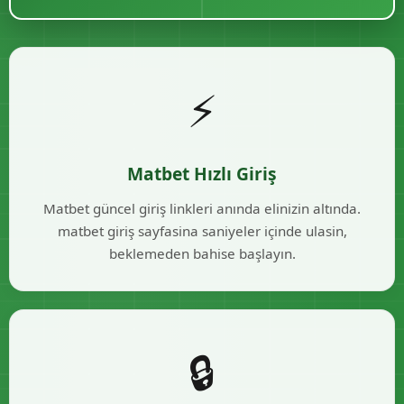
⚡
Matbet Hızlı Giriş
Matbet güncel giriş linkleri anında elinizin altında.
matbet giriş sayfasina saniyeler içinde ulasin,
beklemeden bahise başlayın.
🔒