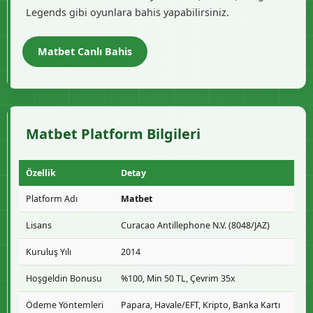
Legends gibi oyunlara bahis yapabilirsiniz.
Matbet Canlı Bahis
Matbet Platform Bilgileri
Özellik
Detay
Platform Adı
Matbet
Lisans
Curacao Antillephone N.V. (8048/JAZ)
Kuruluş Yılı
2014
Hoşgeldin Bonusu
%100, Min 50 TL, Çevrim 35x
Ödeme Yöntemleri
Papara, Havale/EFT, Kripto, Banka Kartı