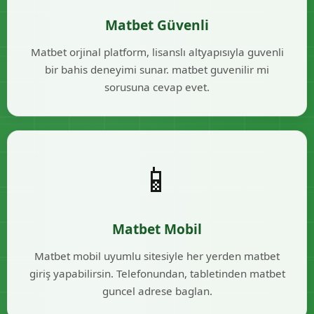
Matbet Güvenli
Matbet orjinal platform, lisanslı altyapısıyla guvenli
bir bahis deneyimi sunar. matbet guvenilir mi
sorusuna cevap evet.
📱
Matbet Mobil
Matbet mobil uyumlu sitesiyle her yerden matbet
giriş yapabilirsin. Telefonundan, tabletinden matbet
guncel adrese baglan.