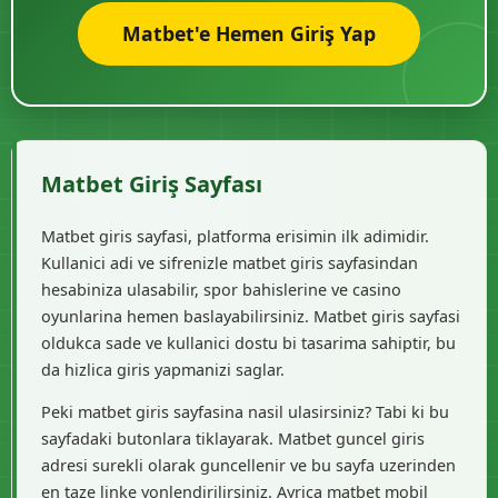
Matbet'e Hemen Giriş Yap
Matbet Giriş Sayfası
Matbet giris sayfasi, platforma erisimin ilk adimidir.
Kullanici adi ve sifrenizle matbet giris sayfasindan
hesabiniza ulasabilir, spor bahislerine ve casino
oyunlarina hemen baslayabilirsiniz. Matbet giris sayfasi
oldukca sade ve kullanici dostu bi tasarima sahiptir, bu
da hizlica giris yapmanizi saglar.
Peki matbet giris sayfasina nasil ulasirsiniz? Tabi ki bu
sayfadaki butonlara tiklayarak. Matbet guncel giris
adresi surekli olarak guncellenir ve bu sayfa uzerinden
en taze linke yonlendirilirsiniz. Ayrica matbet mobil