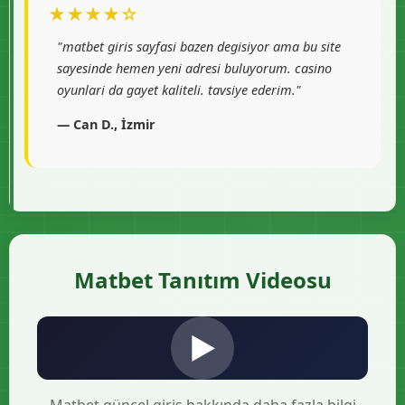
★★★★☆
"matbet giris sayfasi bazen degisiyor ama bu site
sayesinde hemen yeni adresi buluyorum. casino
oyunlari da gayet kaliteli. tavsiye ederim."
— Can D., İzmir
Matbet Tanıtım Videosu
▶