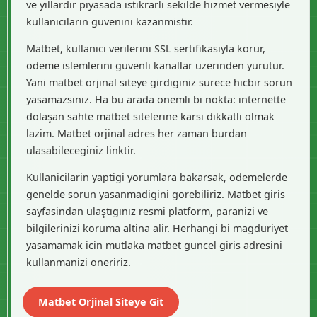
ve yillardir piyasada istikrarli sekilde hizmet vermesiyle
kullanicilarin guvenini kazanmistir.
Matbet, kullanici verilerini SSL sertifikasiyla korur,
odeme islemlerini guvenli kanallar uzerinden yurutur.
Yani matbet orjinal siteye girdiginiz surece hicbir sorun
yasamazsiniz. Ha bu arada onemli bi nokta: internette
dolaşan sahte matbet sitelerine karsi dikkatli olmak
lazim. Matbet orjinal adres her zaman burdan
ulasabileceginiz linktir.
Kullanicilarin yaptigi yorumlara bakarsak, odemelerde
genelde sorun yasanmadigini gorebiliriz. Matbet giris
sayfasindan ulaştıgınız resmi platform, paranizi ve
bilgilerinizi koruma altina alir. Herhangi bi magduriyet
yasamamak icin mutlaka matbet guncel giris adresini
kullanmanizi oneririz.
Matbet Orjinal Siteye Git