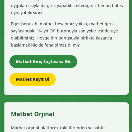
uygulamasiyla da giris yapabilir, istediginiz her an bahis
oynayabilirsiniz.
Eger henuz bi matbet hesabiniz yoksa, matbet giris
sayfasindaki "Kayit Ol" butonuyla saniyeler icinde uye
olabilirsiniz. Hosgeldin bonusuyla birlikte kazanca
baslamak hic de fena olmaz di mi?
Matbet Giriş Sayfasına Git
Matbet Kayıt Ol
Matbet Orjinal
Matbet orjinal platform, taklitlerinden ve sahte