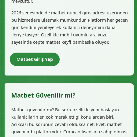
mevcuttur.
2026 senesinde de matbet guncel giris adresi uzerinden
bu hizmetlere ulasmak mumkundur. Platform her gecen
gun kendini yenileyerek kullanici deneyimini daha
ileriye tasiyor. Ozellikle mobil uyumlu ara yuzu
sayesinde cepte matbet keyfi bambaska oluyor.
Matbet Giriş Yap
Matbet Güvenilir mi?
Matbet guvenilir mi? Bu soru ozellikle yeni baslayan
kullanicilarin en cok merak ettigi konulardan biri.
Acikcasi bu sorunun cevabi oldukca net: Evet, matbet
guvenilir bi platformdur. Curacao lisansina sahip olmasi