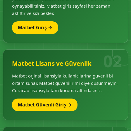
oynayabilirsiniz. Matbet giris sayfasi her zaman
aktiftir ve sizi bekler.
Matbet Giriş →
02
Matbet Lisans ve Güvenlik
Matbet orjinal lisansiyla kullanicilarina guvenli bi
ortam sunar. Matbet guvenilir mi diye dusunmeyin,
Curacao lisansiyla tam koruma altindasiniz.
Matbet Güvenli Giriş →