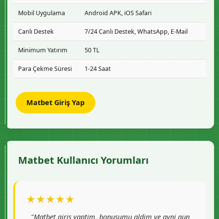
Mobil Uygulama
Android APK, iOS Safari
Canlı Destek
7/24 Canlı Destek, WhatsApp, E-Mail
Minimum Yatırım
50 TL
Para Çekme Süresi
1-24 Saat
Matbet Giriş Yap
Matbet Kullanıcı Yorumları
★★★★★
"Matbet giris yaptim, bonusumu aldim ve ayni gun