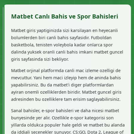
Matbet Canlı Bahis ve Spor Bahisleri
Matbet giris yaptiginizda sizi karsilayan en heyecanli
bolumlerden biri canli bahis sayfasidir. Futboldan
basketbola, tenisten voleybola kadar onlarca spor
dalinda yuksek oranli canli bahis imkani matbet guncel
giris sayfasinda sizi bekliyor.
Matbet orjinal platformda canli mac izleme ozelligi de
mevcuttur. Yani hem maci izleyip hem de aninda bahis
yapabilirsiniz. Bu da matbet'i diger platformlardan
ayiran onemli ozelliklerden biridir. Matbet guncel giris
adresinden bu ozelliklere tam erisim saglayabilirsiniz.
Sanal bahisler, e-spor bahisleri ve daha nicesi matbet
bunyesinde yer alir. Ozellikle e-spor kategorisi son
yillarda oldukca populer hale geldi ve matbet bu alanda
da iddiali secenekler sunuyor. CS:GO, Dota 2, League of