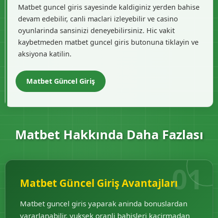
Matbet guncel giris sayesinde kaldiginiz yerden bahise
devam edebilir, canli maclari izleyebilir ve casino
oyunlarinda sansinizi deneyebilirsiniz. Hic vakit
kaybetmeden matbet guncel giris butonuna tiklayin ve
aksiyona katilin.
Matbet Güncel Giriş
Matbet Hakkında Daha Fazlası
01
Matbet Güncel Giriş Avantajları
Matbet guncel giris yaparak aninda bonuslardan
yararlanabilir, yuksek oranli bahisleri kacirmadan