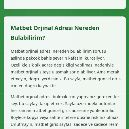
Matbet Orjinal Adresi Nereden
Bulabilirim?
Matbet orjinal adresi nereden bulabilirim sorusu
aslinda pekcok bahis severin kafasini kurcaliyor.
Ozellikle sik sik adres degisikligi yapilmasi nedeniyle
matbet orjinal siteye ulasmak zor olabiliyor. Ama merak
etmeyin, dogru yerdesiniz. Bu sayfa, matbet guncel giris
icin en dogru kaynaktir.
Matbet orjinal adresi bulmak icin yapmaniz gereken tek
sey, bu sayfayi takip etmek. Sayfa uzerindeki butonlar
her zaman matbet guncel giris adresine yonlendirilir.
Boylece kopya veya sahte sitelere dusme riskiniz olmaz.
Unutmayin, matbet giris sayfasi sadece ve sadece resmi