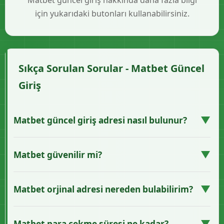
Matbet güncel giriş hakkında daha fazla bilgi
için yukarıdaki butonları kullanabilirsiniz.
Sıkça Sorulan Sorular - Matbet Güncel
Giriş
▼
Matbet güncel giriş adresi nasıl bulunur?
Matbet guncel giris adresini bu sayfadaki butonlara
tiklayarak aninda bulabilirsiniz. Ayrica "matbet guncel
▼
Matbet güvenilir mi?
giris", "matbet giris" gibi aramalarla da sayfamiza
Evet, matbet guvenilir bi platformdur. Curacao lisansina
ulasabilirsiniz. Sayfa her zaman guncel matbet adresini
sahiptir, SSL sertifikasi kullanir ve yillardir sorunsuz
gosterir.
▼
Matbet orjinal adresi nereden bulabilirim?
hizmet vermektedir. Matbet orjinal siteye giris yaptiginiz
Matbet orjinal adres bu sayfadaki linkler araciligiyla
surece hicbir guvenlik sorunu yasamazsiniz.
bulunur. Herhangi bi butona tiklayarak matbet orjinal
▼
Matbet para çekme süresi ne kadar?