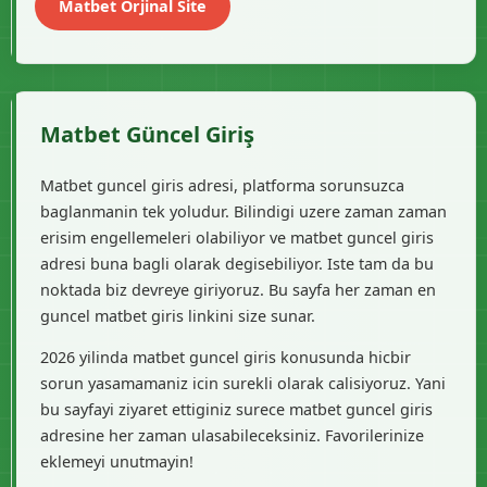
Matbet Orjinal Site
Matbet Güncel Giriş
Matbet guncel giris adresi, platforma sorunsuzca
baglanmanin tek yoludur. Bilindigi uzere zaman zaman
erisim engellemeleri olabiliyor ve matbet guncel giris
adresi buna bagli olarak degisebiliyor. Iste tam da bu
noktada biz devreye giriyoruz. Bu sayfa her zaman en
guncel matbet giris linkini size sunar.
2026 yilinda matbet guncel giris konusunda hicbir
sorun yasamamaniz icin surekli olarak calisiyoruz. Yani
bu sayfayi ziyaret ettiginiz surece matbet guncel giris
adresine her zaman ulasabileceksiniz. Favorilerinize
eklemeyi unutmayin!