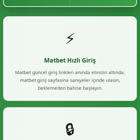
⚡
Matbet Hızlı Giriş
Matbet güncel giriş linkleri anında elinizin altında.
matbet giriş sayfasina saniyeler içinde ulasin,
beklemeden bahise başlayın.
🔒