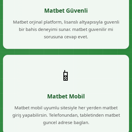
Matbet Güvenli
Matbet orjinal platform, lisanslı altyapısıyla guvenli
bir bahis deneyimi sunar. matbet guvenilir mi
sorusuna cevap evet.
📱
Matbet Mobil
Matbet mobil uyumlu sitesiyle her yerden matbet
giriş yapabilirsin. Telefonundan, tabletinden matbet
guncel adrese baglan.