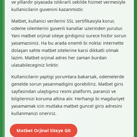
ve yillardir piyasada istikrarli sekilde hizmet vermesiyle
kullanicilarin guvenini kazanmistir.
Matbet, kullanici verilerini SSL sertifikasiyla korur,
odeme islemlerini guvenli kanallar uzerinden yurutur.
Yani matbet orjinal siteye girdiginiz surece hicbir sorun
yasamazsiniz. Ha bu arada onemli bi nokta: internette
dolaşan sahte matbet sitelerine karsi dikkatli olmak
lazim. Matbet orjinal adres her zaman burdan
ulasabileceginiz linktir.
Kullanicilarin yaptigi yorumlara bakarsak, odemelerde
genelde sorun yasanmadigini gorebiliriz. Matbet giris
sayfasindan ulaştıgınız resmi platform, paranizi ve
bilgilerinizi koruma altina alir. Herhangi bi magduriyet
yasamamak icin mutlaka matbet guncel giris adresini
kullanmanizi oneririz.
Matbet Orjinal Siteye Git