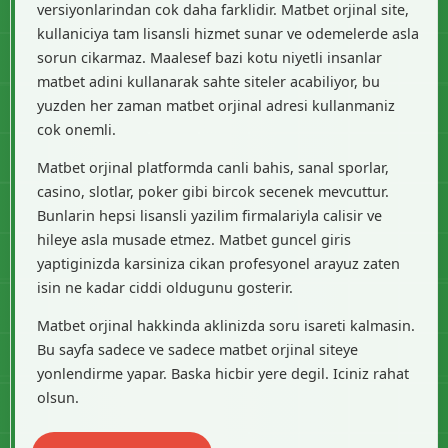
versiyonlarindan cok daha farklidir. Matbet orjinal site,
kullaniciya tam lisansli hizmet sunar ve odemelerde asla
sorun cikarmaz. Maalesef bazi kotu niyetli insanlar
matbet adini kullanarak sahte siteler acabiliyor, bu
yuzden her zaman matbet orjinal adresi kullanmaniz
cok onemli.
Matbet orjinal platformda canli bahis, sanal sporlar,
casino, slotlar, poker gibi bircok secenek mevcuttur.
Bunlarin hepsi lisansli yazilim firmalariyla calisir ve
hileye asla musade etmez. Matbet guncel giris
yaptiginizda karsiniza cikan profesyonel arayuz zaten
isin ne kadar ciddi oldugunu gosterir.
Matbet orjinal hakkinda aklinizda soru isareti kalmasin.
Bu sayfa sadece ve sadece matbet orjinal siteye
yonlendirme yapar. Baska hicbir yere degil. Iciniz rahat
olsun.