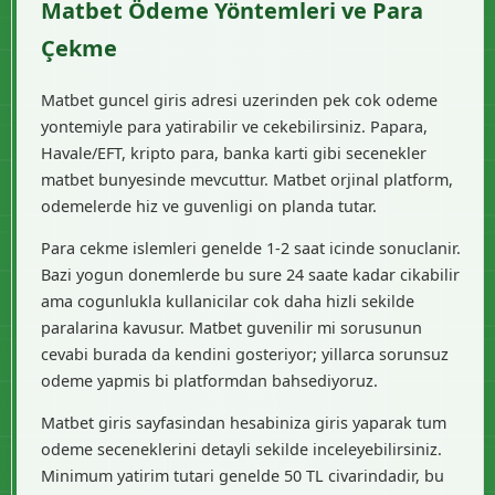
Matbet Ödeme Yöntemleri ve Para
Çekme
Matbet guncel giris adresi uzerinden pek cok odeme
yontemiyle para yatirabilir ve cekebilirsiniz. Papara,
Havale/EFT, kripto para, banka karti gibi secenekler
matbet bunyesinde mevcuttur. Matbet orjinal platform,
odemelerde hiz ve guvenligi on planda tutar.
Para cekme islemleri genelde 1-2 saat icinde sonuclanir.
Bazi yogun donemlerde bu sure 24 saate kadar cikabilir
ama cogunlukla kullanicilar cok daha hizli sekilde
paralarina kavusur. Matbet guvenilir mi sorusunun
cevabi burada da kendini gosteriyor; yillarca sorunsuz
odeme yapmis bi platformdan bahsediyoruz.
Matbet giris sayfasindan hesabiniza giris yaparak tum
odeme seceneklerini detayli sekilde inceleyebilirsiniz.
Minimum yatirim tutari genelde 50 TL civarindadir, bu