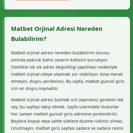
Matbet Orjinal Adresi Nereden
Bulabilirim?
Matbet orjinal adresi nereden bulabilirim sorusu
aslinda pekcok bahis severin kafasini kurcaliyor.
Ozellikle sik sik adres degisikligi yapilmasi nedeniyle
matbet orjinal siteye ulasmak zor olabiliyor. Ama merak
etmeyin, dogru yerdesiniz. Bu sayfa, matbet guncel giris
icin en dogru kaynaktir.
Matbet orjinal adresi bulmak icin yapmaniz gereken tek
sey, bu sayfayi takip etmek. Sayfa uzerindeki butonlar
her zaman matbet guncel giris adresine yonlendirilir.
Boylece kopya veya sahte sitelere dusme riskiniz olmaz.
Unutmayin, matbet giris sayfasi sadece ve sadece resmi