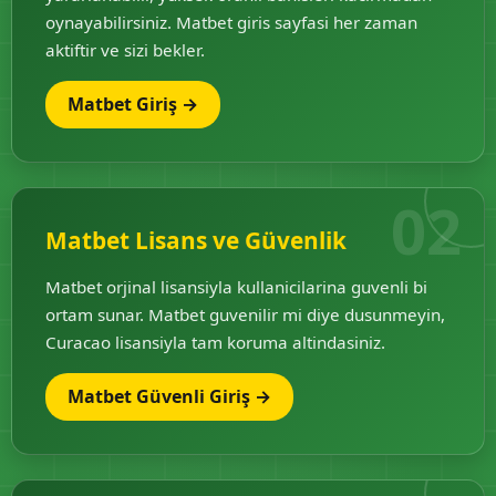
oynayabilirsiniz. Matbet giris sayfasi her zaman
aktiftir ve sizi bekler.
Matbet Giriş →
02
Matbet Lisans ve Güvenlik
Matbet orjinal lisansiyla kullanicilarina guvenli bi
ortam sunar. Matbet guvenilir mi diye dusunmeyin,
Curacao lisansiyla tam koruma altindasiniz.
Matbet Güvenli Giriş →