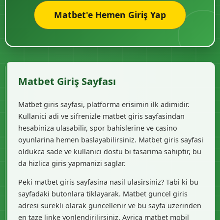
Matbet'e Hemen Giriş Yap
Matbet Giriş Sayfası
Matbet giris sayfasi, platforma erisimin ilk adimidir.
Kullanici adi ve sifrenizle matbet giris sayfasindan
hesabiniza ulasabilir, spor bahislerine ve casino
oyunlarina hemen baslayabilirsiniz. Matbet giris sayfasi
oldukca sade ve kullanici dostu bi tasarima sahiptir, bu
da hizlica giris yapmanizi saglar.
Peki matbet giris sayfasina nasil ulasirsiniz? Tabi ki bu
sayfadaki butonlara tiklayarak. Matbet guncel giris
adresi surekli olarak guncellenir ve bu sayfa uzerinden
en taze linke yonlendirilirsiniz. Ayrica matbet mobil