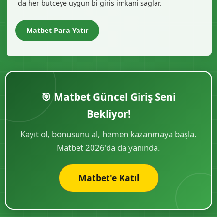
da her butceye uygun bi giris imkani saglar.
Matbet Para Yatır
🎯 Matbet Güncel Giriş Seni
Bekliyor!
Kayıt ol, bonusunu al, hemen kazanmaya başla.
Matbet 2026'da da yanında.
Matbet'e Katıl