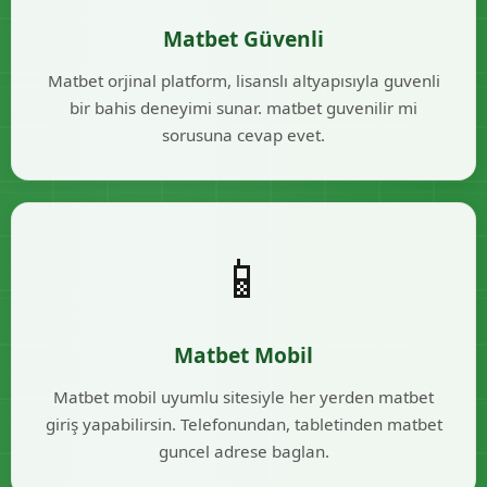
Matbet Güvenli
Matbet orjinal platform, lisanslı altyapısıyla guvenli
bir bahis deneyimi sunar. matbet guvenilir mi
sorusuna cevap evet.
📱
Matbet Mobil
Matbet mobil uyumlu sitesiyle her yerden matbet
giriş yapabilirsin. Telefonundan, tabletinden matbet
guncel adrese baglan.