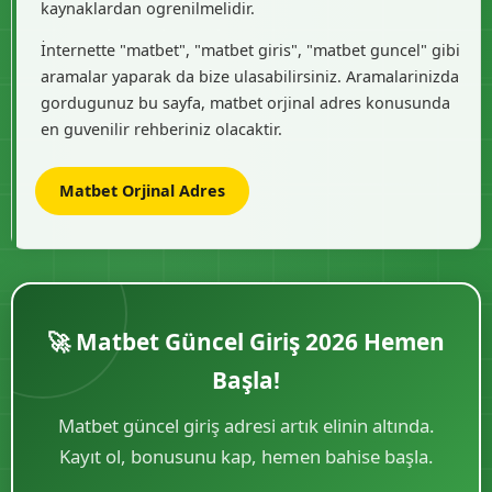
kaynaklardan ogrenilmelidir.
İnternette "matbet", "matbet giris", "matbet guncel" gibi
aramalar yaparak da bize ulasabilirsiniz. Aramalarinizda
gordugunuz bu sayfa, matbet orjinal adres konusunda
en guvenilir rehberiniz olacaktir.
Matbet Orjinal Adres
🚀 Matbet Güncel Giriş 2026 Hemen
Başla!
Matbet güncel giriş adresi artık elinin altında.
Kayıt ol, bonusunu kap, hemen bahise başla.