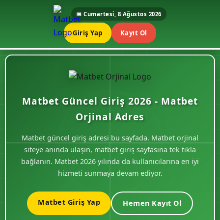
📅 Cumartesi, 8 Ağustos 2026
Giriş Yap
Kayıt Ol
Matbet Güncel Giriş 2026 - Matbet
Orjinal Adres
Matbet güncel giriş adresi bu sayfada. Matbet orjinal
siteye anında ulaşın, matbet giriş sayfasına tek tıkla
bağlanın. Matbet 2026 yılında da kullanıcılarına en iyi
hizmeti sunmaya devam ediyor.
Matbet Giriş Yap
Hemen Kayıt Ol