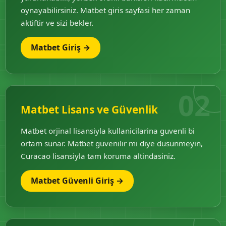
oynayabilirsiniz. Matbet giris sayfasi her zaman
aktiftir ve sizi bekler.
Matbet Giriş →
02
Matbet Lisans ve Güvenlik
Matbet orjinal lisansiyla kullanicilarina guvenli bi
ortam sunar. Matbet guvenilir mi diye dusunmeyin,
Curacao lisansiyla tam koruma altindasiniz.
Matbet Güvenli Giriş →