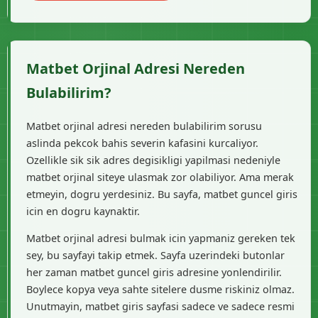
Matbet Orjinal Adresi Nereden
Bulabilirim?
Matbet orjinal adresi nereden bulabilirim sorusu
aslinda pekcok bahis severin kafasini kurcaliyor.
Ozellikle sik sik adres degisikligi yapilmasi nedeniyle
matbet orjinal siteye ulasmak zor olabiliyor. Ama merak
etmeyin, dogru yerdesiniz. Bu sayfa, matbet guncel giris
icin en dogru kaynaktir.
Matbet orjinal adresi bulmak icin yapmaniz gereken tek
sey, bu sayfayi takip etmek. Sayfa uzerindeki butonlar
her zaman matbet guncel giris adresine yonlendirilir.
Boylece kopya veya sahte sitelere dusme riskiniz olmaz.
Unutmayin, matbet giris sayfasi sadece ve sadece resmi