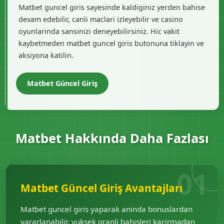
Matbet guncel giris sayesinde kaldiginiz yerden bahise
devam edebilir, canli maclari izleyebilir ve casino
oyunlarinda sansinizi deneyebilirsiniz. Hic vakit
kaybetmeden matbet guncel giris butonuna tiklayin ve
aksiyona katilin.
Matbet Güncel Giriş
Matbet Hakkında Daha Fazlası
01
Matbet Güncel Giriş Avantajları
Matbet guncel giris yaparak aninda bonuslardan
yararlanabilir, yuksek oranli bahisleri kacirmadan