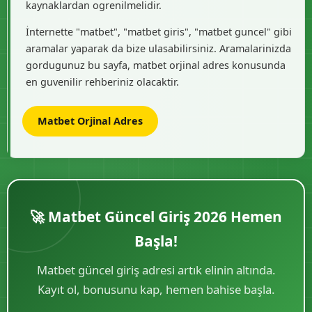
kaynaklardan ogrenilmelidir.
İnternette "matbet", "matbet giris", "matbet guncel" gibi
aramalar yaparak da bize ulasabilirsiniz. Aramalarinizda
gordugunuz bu sayfa, matbet orjinal adres konusunda
en guvenilir rehberiniz olacaktir.
Matbet Orjinal Adres
🚀 Matbet Güncel Giriş 2026 Hemen
Başla!
Matbet güncel giriş adresi artık elinin altında.
Kayıt ol, bonusunu kap, hemen bahise başla.