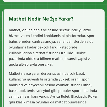
Matbet Nedir Ne İşe Yarar?
matbet, online bahis ve casino sektorunde yillardir
hizmet veren kendini kanitlamiş bi platformdur. Spor
bahislerinden canli casinoya, sanal bahislerden slot
oyunlarina kadar pekcok farkli kategoride
kullanicilarina alternatif sunar. Ozellikle Turkiye
pazarinda oldukca bilinen matbet, lisansli yapisi ve
guclu altyapisiyla one cikar.
Matbet ne ise yarar derseniz, aslinda cok basit:
kullaniciya guvenli bi ortamda yuksek oranli spor
bahisleri ve heyecanli casino oyunlari sunar. Futbol,
basketbol, tenis, voleybol gibi populer spor dallarinda
canli bahis imkani vardir. Ayrica Rulet, Blackjack, Poker
gibi klasik masa oyunlari da matbet bunyesinde