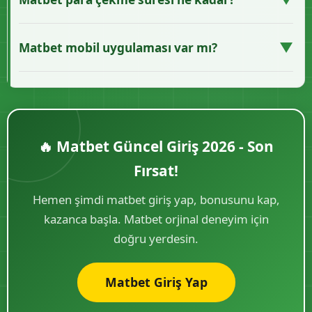
siteye yonlendirilirsiniz. Sahte sitelerden korunmak icin
Matbet'te para cekme islemleri genelde 1-2 saat icinde
sadece bu sayfayi kullanin.
tamamlanir. Yogun donemlerde bu sure 24 saate kadar
▼
Matbet mobil uygulaması var mı?
uzayabilir. Papara, havale/EFT ve kripto para ile hizli
Evet, matbet Android icin APK dosyasi sunar. iOS
cekim yapabilirsiniz.
kullanicilari ise Safari uzerinden matbet guncel giris
sayfasina baglanarak sorunsuzca kullanabilir. Mobil
deneyimi oldukca basarilidir.
🔥 Matbet Güncel Giriş 2026 - Son
Fırsat!
Hemen şimdi matbet giriş yap, bonusunu kap,
kazanca başla. Matbet orjinal deneyim için
doğru yerdesin.
Matbet Giriş Yap