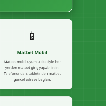
📱
Matbet Mobil
Matbet mobil uyumlu sitesiyle her
yerden matbet giriş yapabilirsin.
Telefonundan, tabletinden matbet
guncel adrese baglan.