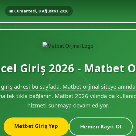
📅 Cumartesi, 8 Ağustos 2026
el Giriş 2026 - Matbet O
giriş adresi bu sayfada. Matbet orjinal siteye anında
ına tek tıkla bağlanın. Matbet 2026 yılında da kullanıcı
hizmeti sunmaya devam ediyor.
Matbet Giriş Yap
Hemen Kayıt Ol