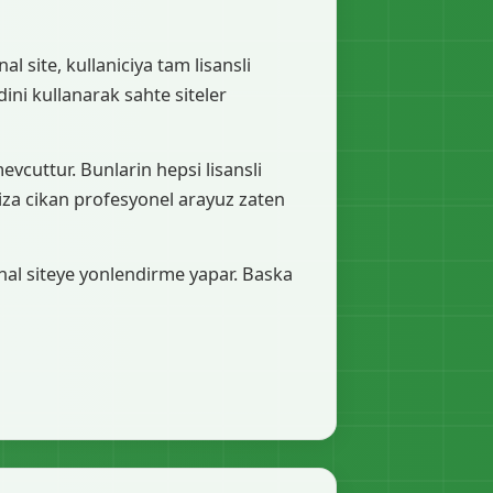
l site, kullaniciya tam lisansli
ini kullanarak sahte siteler
evcuttur. Bunlarin hepsi lisansli
niza cikan profesyonel arayuz zaten
inal siteye yonlendirme yapar. Baska