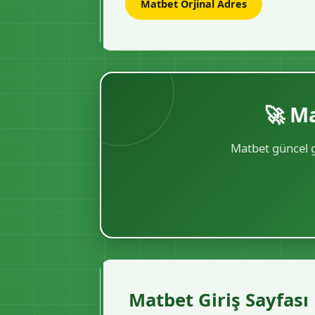
Matbet Orjinal Adres
🚀 M
Matbet güncel gi
Matbet Giriş Sayfası