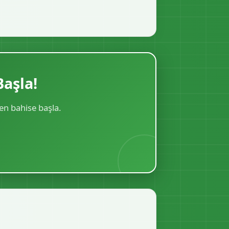
aşla!
men bahise başla.