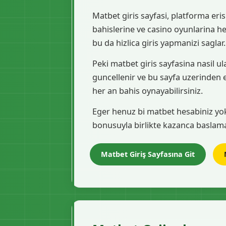
Matbet giris sayfasi, platforma erisi
bahislerine ve casino oyunlarina hem
bu da hizlica giris yapmanizi saglar.
Peki matbet giris sayfasina nasil ul
guncellenir ve bu sayfa uzerinden en
her an bahis oynayabilirsiniz.
Eger henuz bi matbet hesabiniz yoks
bonusuyla birlikte kazanca baslama
Matbet Giriş Sayfasına Git