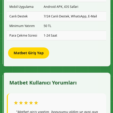
Mobil Uygulama
Android APK, iOS Safari
Canlı Destek
7/24 Canlı Destek, WhatsApp, E-Mail
Minimum Yatırım
50 TL
Para Çekme Süresi
1-24 Saat
Matbet Giriş Yap
Matbet Kullanıcı Yorumları
★★★★★
"Matbet giris yaptim, bonusumu aldim ve ayni gun