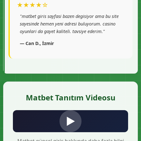
★★★★☆
"matbet giris sayfasi bazen degisiyor ama bu site
sayesinde hemen yeni adresi buluyorum. casino
oyunlari da gayet kaliteli. tavsiye ederim."
— Can D., İzmir
Matbet Tanıtım Videosu
▶