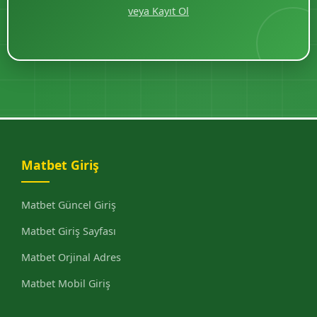
veya Kayıt Ol
Matbet Giriş
Matbet Güncel Giriş
Matbet Giriş Sayfası
Matbet Orjinal Adres
Matbet Mobil Giriş