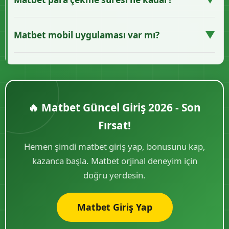
siteye yonlendirilirsiniz. Sahte sitelerden korunmak icin
Matbet'te para cekme islemleri genelde 1-2 saat icinde
sadece bu sayfayi kullanin.
tamamlanir. Yogun donemlerde bu sure 24 saate kadar
▼
Matbet mobil uygulaması var mı?
uzayabilir. Papara, havale/EFT ve kripto para ile hizli
Evet, matbet Android icin APK dosyasi sunar. iOS
cekim yapabilirsiniz.
kullanicilari ise Safari uzerinden matbet guncel giris
sayfasina baglanarak sorunsuzca kullanabilir. Mobil
deneyimi oldukca basarilidir.
🔥 Matbet Güncel Giriş 2026 - Son
Fırsat!
Hemen şimdi matbet giriş yap, bonusunu kap,
kazanca başla. Matbet orjinal deneyim için
doğru yerdesin.
Matbet Giriş Yap