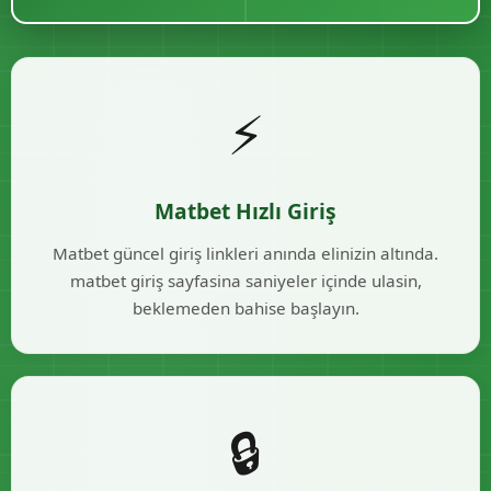
⚡
Matbet Hızlı Giriş
Matbet güncel giriş linkleri anında elinizin altında.
matbet giriş sayfasina saniyeler içinde ulasin,
beklemeden bahise başlayın.
🔒