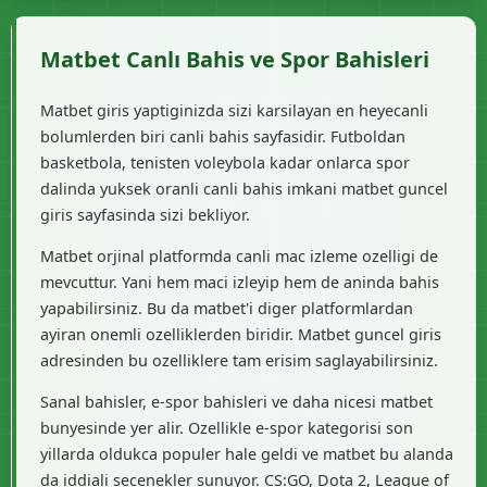
Matbet Canlı Bahis ve Spor Bahisleri
Matbet giris yaptiginizda sizi karsilayan en heyecanli
bolumlerden biri canli bahis sayfasidir. Futboldan
basketbola, tenisten voleybola kadar onlarca spor
dalinda yuksek oranli canli bahis imkani matbet guncel
giris sayfasinda sizi bekliyor.
Matbet orjinal platformda canli mac izleme ozelligi de
mevcuttur. Yani hem maci izleyip hem de aninda bahis
yapabilirsiniz. Bu da matbet'i diger platformlardan
ayiran onemli ozelliklerden biridir. Matbet guncel giris
adresinden bu ozelliklere tam erisim saglayabilirsiniz.
Sanal bahisler, e-spor bahisleri ve daha nicesi matbet
bunyesinde yer alir. Ozellikle e-spor kategorisi son
yillarda oldukca populer hale geldi ve matbet bu alanda
da iddiali secenekler sunuyor. CS:GO, Dota 2, League of