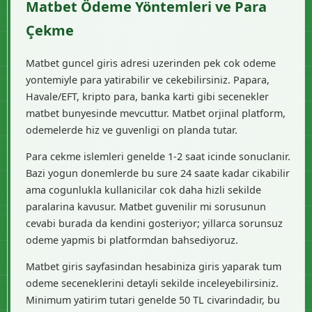
Matbet Ödeme Yöntemleri ve Para
Çekme
Matbet guncel giris adresi uzerinden pek cok odeme
yontemiyle para yatirabilir ve cekebilirsiniz. Papara,
Havale/EFT, kripto para, banka karti gibi secenekler
matbet bunyesinde mevcuttur. Matbet orjinal platform,
odemelerde hiz ve guvenligi on planda tutar.
Para cekme islemleri genelde 1-2 saat icinde sonuclanir.
Bazi yogun donemlerde bu sure 24 saate kadar cikabilir
ama cogunlukla kullanicilar cok daha hizli sekilde
paralarina kavusur. Matbet guvenilir mi sorusunun
cevabi burada da kendini gosteriyor; yillarca sorunsuz
odeme yapmis bi platformdan bahsediyoruz.
Matbet giris sayfasindan hesabiniza giris yaparak tum
odeme seceneklerini detayli sekilde inceleyebilirsiniz.
Minimum yatirim tutari genelde 50 TL civarindadir, bu