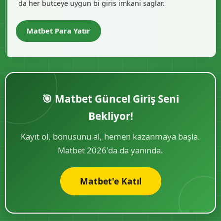
da her butceye uygun bi giris imkani saglar.
Matbet Para Yatır
🎯 Matbet Güncel Giriş Seni
Bekliyor!
Kayıt ol, bonusunu al, hemen kazanmaya başla.
Matbet 2026'da da yanında.
Matbet'e Katıl