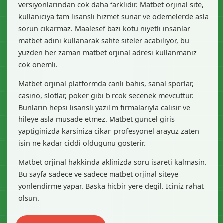
versiyonlarindan cok daha farklidir. Matbet orjinal site,
kullaniciya tam lisansli hizmet sunar ve odemelerde asla
sorun cikarmaz. Maalesef bazi kotu niyetli insanlar
matbet adini kullanarak sahte siteler acabiliyor, bu
yuzden her zaman matbet orjinal adresi kullanmaniz
cok onemli.
Matbet orjinal platformda canli bahis, sanal sporlar,
casino, slotlar, poker gibi bircok secenek mevcuttur.
Bunlarin hepsi lisansli yazilim firmalariyla calisir ve
hileye asla musade etmez. Matbet guncel giris
yaptiginizda karsiniza cikan profesyonel arayuz zaten
isin ne kadar ciddi oldugunu gosterir.
Matbet orjinal hakkinda aklinizda soru isareti kalmasin.
Bu sayfa sadece ve sadece matbet orjinal siteye
yonlendirme yapar. Baska hicbir yere degil. Iciniz rahat
olsun.