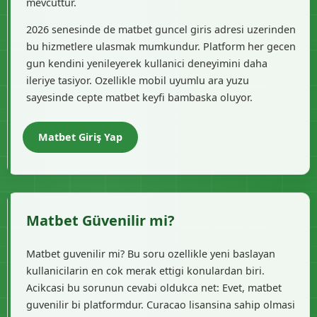
mevcuttur.
2026 senesinde de matbet guncel giris adresi uzerinden
bu hizmetlere ulasmak mumkundur. Platform her gecen
gun kendini yenileyerek kullanici deneyimini daha
ileriye tasiyor. Ozellikle mobil uyumlu ara yuzu
sayesinde cepte matbet keyfi bambaska oluyor.
Matbet Giriş Yap
Matbet Güvenilir mi?
Matbet guvenilir mi? Bu soru ozellikle yeni baslayan
kullanicilarin en cok merak ettigi konulardan biri.
Acikcasi bu sorunun cevabi oldukca net: Evet, matbet
guvenilir bi platformdur. Curacao lisansina sahip olmasi