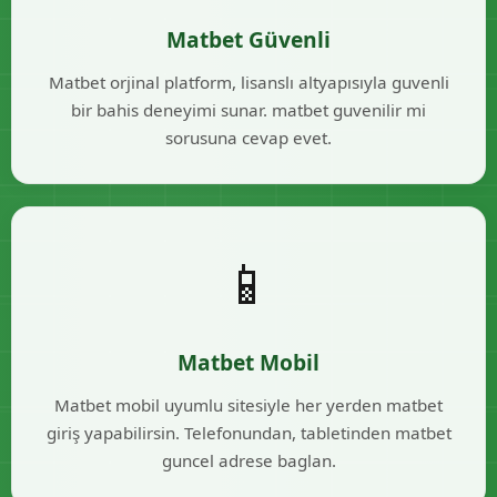
Matbet Güvenli
Matbet orjinal platform, lisanslı altyapısıyla guvenli
bir bahis deneyimi sunar. matbet guvenilir mi
sorusuna cevap evet.
📱
Matbet Mobil
Matbet mobil uyumlu sitesiyle her yerden matbet
giriş yapabilirsin. Telefonundan, tabletinden matbet
guncel adrese baglan.