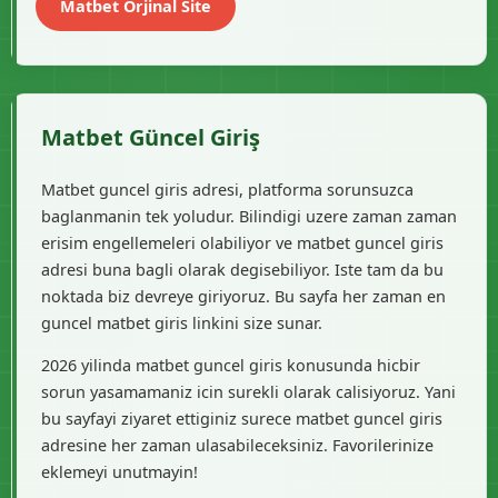
Matbet Orjinal Site
Matbet Güncel Giriş
Matbet guncel giris adresi, platforma sorunsuzca
baglanmanin tek yoludur. Bilindigi uzere zaman zaman
erisim engellemeleri olabiliyor ve matbet guncel giris
adresi buna bagli olarak degisebiliyor. Iste tam da bu
noktada biz devreye giriyoruz. Bu sayfa her zaman en
guncel matbet giris linkini size sunar.
2026 yilinda matbet guncel giris konusunda hicbir
sorun yasamamaniz icin surekli olarak calisiyoruz. Yani
bu sayfayi ziyaret ettiginiz surece matbet guncel giris
adresine her zaman ulasabileceksiniz. Favorilerinize
eklemeyi unutmayin!