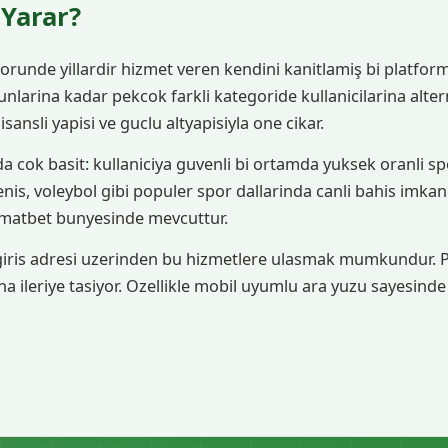
 Yarar?
orunde yillardir hizmet veren kendini kanitlamiş bi platfor
nlarina kadar pekcok farkli kategoride kullanicilarina altern
sansli yapisi ve guclu altyapisiyla one cikar.
da cok basit: kullaniciya guvenli bi ortamda yuksek oranli sp
enis, voleybol gibi populer spor dallarinda canli bahis imkani 
a matbet bunyesinde mevcuttur.
iris adresi uzerinden bu hizmetlere ulasmak mumkundur. 
aha ileriye tasiyor. Ozellikle mobil uyumlu ara yuzu sayesin