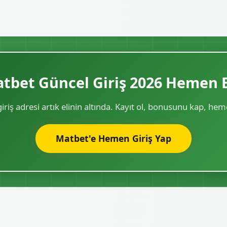
atbet Güncel Giriş 2026 Hemen B
riş adresi artık elinin altında. Kayıt ol, bonusunu kap, he
Matbet'e Hemen Giriş Yap