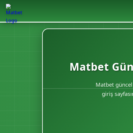
Matbet Günc
Matbet güncel 
giriş sayfas