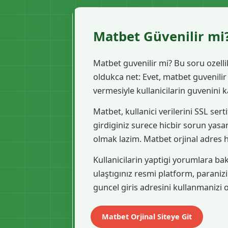
Matbet Güvenilir mi
Matbet guvenilir mi? Bu soru ozelli
oldukca net: Evet, matbet guvenilir 
vermesiyle kullanicilarin guvenini k
Matbet, kullanici verilerini SSL ser
girdiginiz surece hicbir sorun yasa
olmak lazim. Matbet orjinal adres h
Kullanicilarin yaptigi yorumlara b
ulaştıgınız resmi platform, paraniz
guncel giris adresini kullanmanizi o
Matbet Orjinal Siteye Git