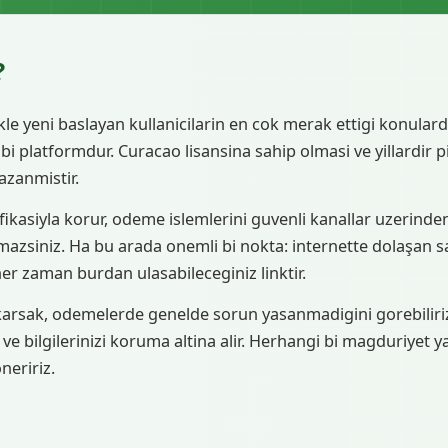
?
kle yeni baslayan kullanicilarin en cok merak ettigi konular
bi platformdur. Curacao lisansina sahip olmasi ve yillardir p
azanmistir.
tifikasiyla korur, odeme islemlerini guvenli kanallar uzerinde
mazsiniz. Ha bu arada onemli bi nokta: internette dolaşan sa
er zaman burdan ulasabileceginiz linktir.
akarsak, odemelerde genelde sorun yasanmadigini gorebiliri
i ve bilgilerinizi koruma altina alir. Herhangi bi magduriye
neririz.