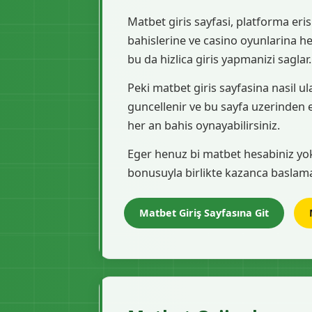
Matbet giris sayfasi, platforma erisi
bahislerine ve casino oyunlarina hem
bu da hizlica giris yapmanizi saglar.
Peki matbet giris sayfasina nasil ul
guncellenir ve bu sayfa uzerinden en
her an bahis oynayabilirsiniz.
Eger henuz bi matbet hesabiniz yoks
bonusuyla birlikte kazanca baslama
Matbet Giriş Sayfasına Git