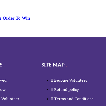
In Order To Win
S
SITE MAP
lved
Become Volunteer
Now
Refund policy
 Volunteer
Terms and Conditions