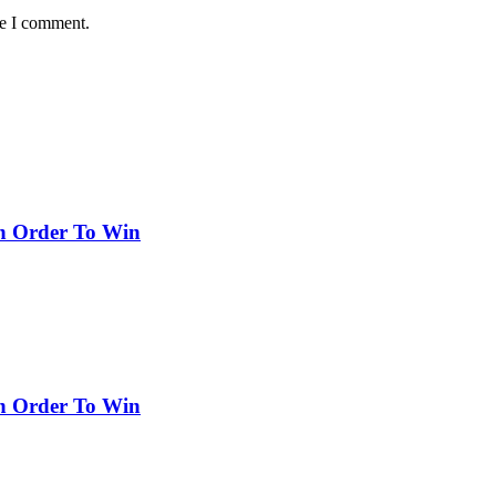
me I comment.
In Order To Win
In Order To Win