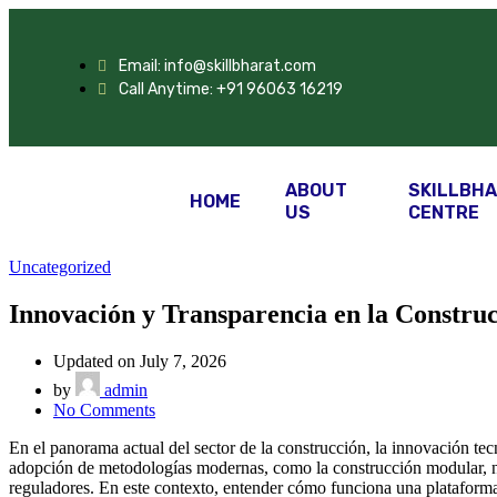
Email: info@skillbharat.com
Call Anytime: +91 96063 16219
ABOUT
SKILLBHA
HOME
US
CENTRE
Uncategorized
Innovación y Transparencia en la Constru
Updated on July 7, 2026
by
admin
No Comments
En el panorama actual del sector de la construcción, la innovación tecn
adopción de metodologías modernas, como la construcción modular, no s
reguladores. En este contexto, entender cómo funciona una plataforma