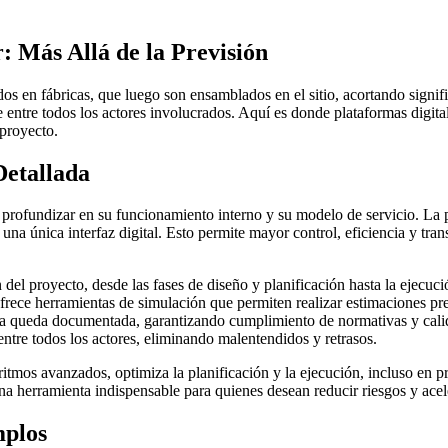
 Más Allá de la Previsión
s en fábricas, que luego son ensamblados en el sitio, acortando signif
 entre todos los actores involucrados. Aquí es donde plataformas digit
 proyecto.
etallada
 profundizar en su funcionamiento interno y su modelo de servicio. La 
 una única interfaz digital. Esto permite mayor control, eficiencia y t
del proyecto, desde las fases de diseño y planificación hasta la ejecució
rece herramientas de simulación que permiten realizar estimaciones pre
 queda documentada, garantizando cumplimiento de normativas y calid
 entre todos los actores, eliminando malentendidos y retrasos.
tmos avanzados, optimiza la planificación y la ejecución, incluso en p
 una herramienta indispensable para quienes desean reducir riesgos y acel
mplos