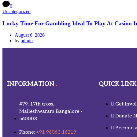
0
Uncategorized
Lucky Time For Gambling Ideal To Play At Casino 
August 6, 2026
by
admin
INFORMATION
QUICK LINK
#79, 17th cross,
Get Invo
Malleshwaram Bangalore -
Donate 
560003
Become a
Phone:
+91 96063 16219