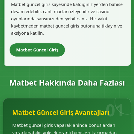
Matbet guncel giris sayesinde kaldiginiz yerden bahise
devam edebilir, canli maclari izleyebilir ve casino
oyunlarinda sansinizi deneyebilirsiniz. Hic vakit
kaybetmeden matbet guncel giris butonuna tiklayin ve
aksiyona katilin.
Matbet Güncel Giriş
Matbet Hakkında Daha Fazlası
01
Matbet Güncel Giriş Avantajları
Matbet guncel giris yaparak aninda bonuslardan
yararlanabilir, yuksek oranli bahisleri kacirmadan