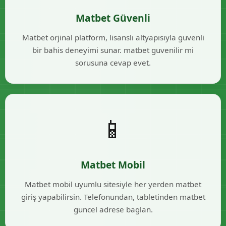
Matbet Güvenli
Matbet orjinal platform, lisanslı altyapısıyla guvenli
bir bahis deneyimi sunar. matbet guvenilir mi
sorusuna cevap evet.
📱
Matbet Mobil
Matbet mobil uyumlu sitesiyle her yerden matbet
giriş yapabilirsin. Telefonundan, tabletinden matbet
guncel adrese baglan.