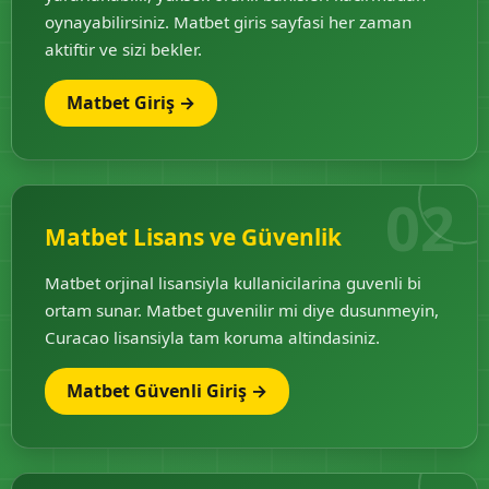
oynayabilirsiniz. Matbet giris sayfasi her zaman
aktiftir ve sizi bekler.
Matbet Giriş →
02
Matbet Lisans ve Güvenlik
Matbet orjinal lisansiyla kullanicilarina guvenli bi
ortam sunar. Matbet guvenilir mi diye dusunmeyin,
Curacao lisansiyla tam koruma altindasiniz.
Matbet Güvenli Giriş →