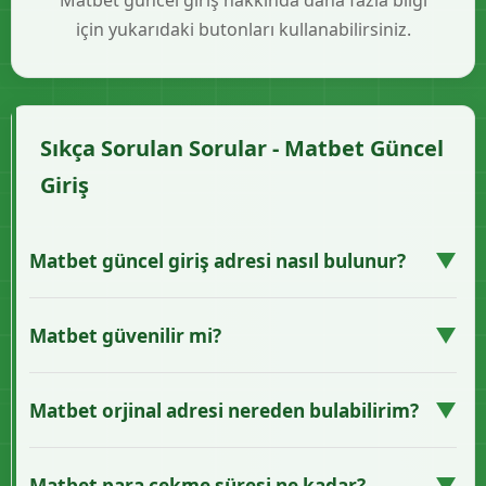
Matbet güncel giriş hakkında daha fazla bilgi
için yukarıdaki butonları kullanabilirsiniz.
Sıkça Sorulan Sorular - Matbet Güncel
Giriş
▼
Matbet güncel giriş adresi nasıl bulunur?
Matbet guncel giris adresini bu sayfadaki butonlara
tiklayarak aninda bulabilirsiniz. Ayrica "matbet guncel
▼
Matbet güvenilir mi?
giris", "matbet giris" gibi aramalarla da sayfamiza
Evet, matbet guvenilir bi platformdur. Curacao lisansina
ulasabilirsiniz. Sayfa her zaman guncel matbet adresini
sahiptir, SSL sertifikasi kullanir ve yillardir sorunsuz
gosterir.
▼
Matbet orjinal adresi nereden bulabilirim?
hizmet vermektedir. Matbet orjinal siteye giris yaptiginiz
Matbet orjinal adres bu sayfadaki linkler araciligiyla
surece hicbir guvenlik sorunu yasamazsiniz.
bulunur. Herhangi bi butona tiklayarak matbet orjinal
▼
Matbet para çekme süresi ne kadar?