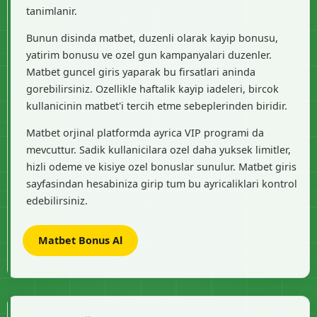
tanimlanir.
Bunun disinda matbet, duzenli olarak kayip bonusu,
yatirim bonusu ve ozel gun kampanyalari duzenler.
Matbet guncel giris yaparak bu firsatlari aninda
gorebilirsiniz. Ozellikle haftalik kayip iadeleri, bircok
kullanicinin matbet'i tercih etme sebeplerinden biridir.
Matbet orjinal platformda ayrica VIP programi da
mevcuttur. Sadik kullanicilara ozel daha yuksek limitler,
hizli odeme ve kisiye ozel bonuslar sunulur. Matbet giris
sayfasindan hesabiniza girip tum bu ayricaliklari kontrol
edebilirsiniz.
Matbet Bonus Al