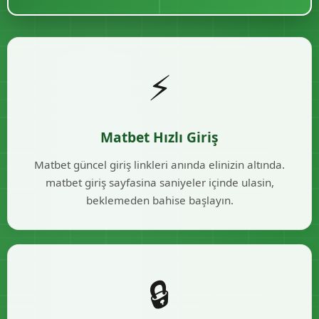
⚡
Matbet Hızlı Giriş
Matbet güncel giriş linkleri anında elinizin altında.
matbet giriş sayfasina saniyeler içinde ulasin,
beklemeden bahise başlayın.
🔒