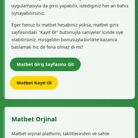
uygulamasiyla da giris yapabilir, istediginiz her an bahis
oynayabilirsiniz.
Eger henuz bi matbet hesabiniz yoksa, matbet giris
sayfasindaki "Kayit Ol" butonuyla saniyeler icinde uye
olabilirsiniz. Hosgeldin bonusuyla birlikte kazanca
baslamak hic de fena olmaz di mi?
Matbet Giriş Sayfasına Git
Matbet Kayıt Ol
Matbet Orjinal
Matbet orjinal platform, taklitlerinden ve sahte