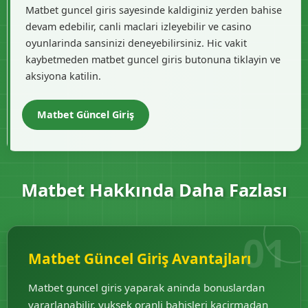
Matbet guncel giris sayesinde kaldiginiz yerden bahise
devam edebilir, canli maclari izleyebilir ve casino
oyunlarinda sansinizi deneyebilirsiniz. Hic vakit
kaybetmeden matbet guncel giris butonuna tiklayin ve
aksiyona katilin.
Matbet Güncel Giriş
Matbet Hakkında Daha Fazlası
01
Matbet Güncel Giriş Avantajları
Matbet guncel giris yaparak aninda bonuslardan
yararlanabilir, yuksek oranli bahisleri kacirmadan