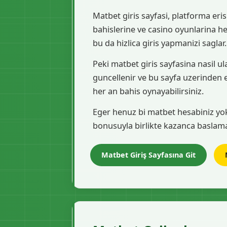
Matbet giris sayfasi, platforma erisi
bahislerine ve casino oyunlarina hem
bu da hizlica giris yapmanizi saglar.
Peki matbet giris sayfasina nasil ul
guncellenir ve bu sayfa uzerinden en
her an bahis oynayabilirsiniz.
Eger henuz bi matbet hesabiniz yoks
bonusuyla birlikte kazanca baslama
Matbet Giriş Sayfasına Git