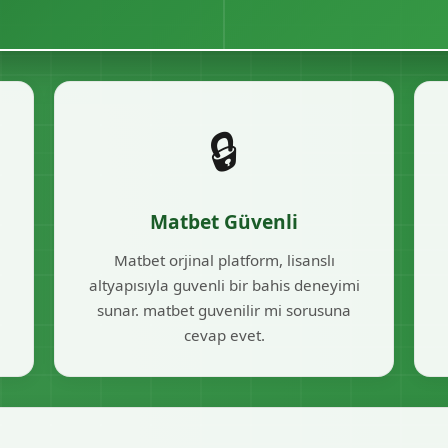
🔒
Matbet Güvenli
Matbet orjinal platform, lisanslı
altyapısıyla guvenli bir bahis deneyimi
sunar. matbet guvenilir mi sorusuna
cevap evet.