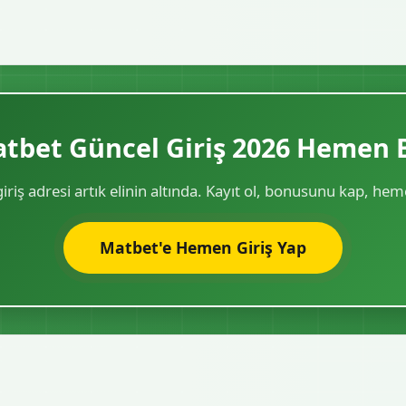
atbet Güncel Giriş 2026 Hemen B
riş adresi artık elinin altında. Kayıt ol, bonusunu kap, he
Matbet'e Hemen Giriş Yap