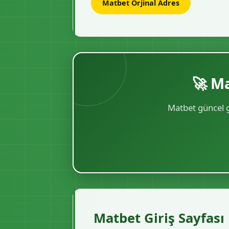
Matbet Orjinal Adres
🚀 M
Matbet güncel gi
Matbet Giriş Sayfası