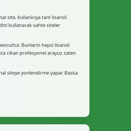
l site, kullaniciya tam lisansli
ini kullanarak sahte siteler
evcuttur. Bunlarin hepsi lisansli
niza cikan profesyonel arayuz zaten
inal siteye yonlendirme yapar. Baska