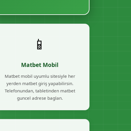
📱
Matbet Mobil
Matbet mobil uyumlu sitesiyle her
yerden matbet giriş yapabilirsin.
Telefonundan, tabletinden matbet
guncel adrese baglan.