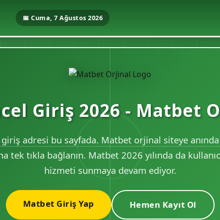
📅 Cuma, 7 Ağustos 2026
el Giriş 2026 - Matbet O
giriş adresi bu sayfada. Matbet orjinal siteye anında
ına tek tıkla bağlanın. Matbet 2026 yılında da kullanıcı
hizmeti sunmaya devam ediyor.
Matbet Giriş Yap
Hemen Kayıt Ol