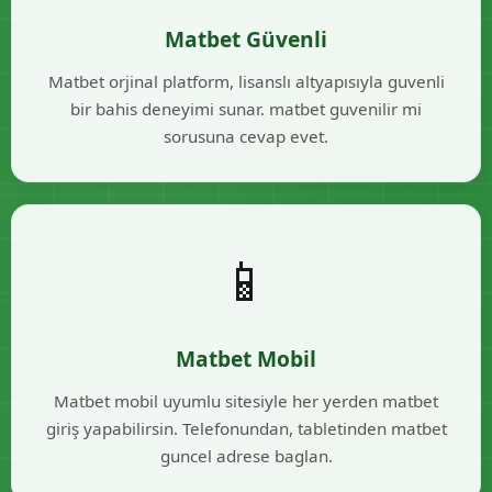
Matbet Güvenli
Matbet orjinal platform, lisanslı altyapısıyla guvenli
bir bahis deneyimi sunar. matbet guvenilir mi
sorusuna cevap evet.
📱
Matbet Mobil
Matbet mobil uyumlu sitesiyle her yerden matbet
giriş yapabilirsin. Telefonundan, tabletinden matbet
guncel adrese baglan.