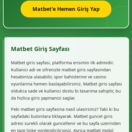
Matbet'e Hemen Giriş Yap
Matbet Giriş Sayfası
Matbet giris sayfasi, platforma erisimin ilk adimidir.
Kullanici adi ve sifrenizle matbet giris sayfasindan
hesabiniza ulasabilir, spor bahislerine ve casino
oyunlarina hemen baslayabilirsiniz. Matbet giris sayfasi
oldukca sade ve kullanici dostu bi tasarima sahiptir, bu
da hizlica giris yapmanizi saglar.
Peki matbet giris sayfasina nasil ulasirsiniz? Tabi ki bu
sayfadaki butonlara tiklayarak. Matbet guncel giris
adresi surekli olarak guncellenir ve bu sayfa uzerinden
en taze linke yonlendirilirsiniz. Ayrica matbet mobil