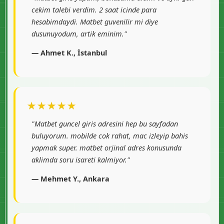
cekim talebi verdim. 2 saat icinde para
hesabimdaydi. Matbet guvenilir mi diye
dusunuyodum, artik eminim."
— Ahmet K., İstanbul
★★★★★
"Matbet guncel giris adresini hep bu sayfadan
buluyorum. mobilde cok rahat, mac izleyip bahis
yapmak super. matbet orjinal adres konusunda
aklimda soru isareti kalmiyor."
— Mehmet Y., Ankara