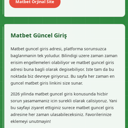
Matbet Orjinal Site
Matbet Güncel Giriş
Matbet guncel giris adresi, platforma sorunsuzca
baglanmanin tek yoludur. Bilindigi uzere zaman zaman
erisim engellemeleri olabiliyor ve matbet guncel giris
adresi buna bagli olarak degisebiliyor. Iste tam da bu
noktada biz devreye giriyoruz. Bu sayfa her zaman en
guncel matbet giris linkini size sunar.
2026 yilinda matbet guncel giris konusunda hicbir
sorun yasamamaniz icin surekli olarak calisiyoruz. Yani
bu sayfayi ziyaret ettiginiz surece matbet guncel giris
adresine her zaman ulasabileceksiniz. Favorilerinize
eklemeyi unutmayin!