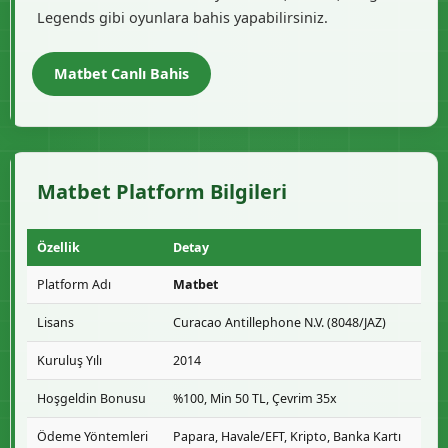
Legends gibi oyunlara bahis yapabilirsiniz.
Matbet Canlı Bahis
Matbet Platform Bilgileri
Özellik
Detay
Platform Adı
Matbet
Lisans
Curacao Antillephone N.V. (8048/JAZ)
Kuruluş Yılı
2014
Hoşgeldin Bonusu
%100, Min 50 TL, Çevrim 35x
Ödeme Yöntemleri
Papara, Havale/EFT, Kripto, Banka Kartı