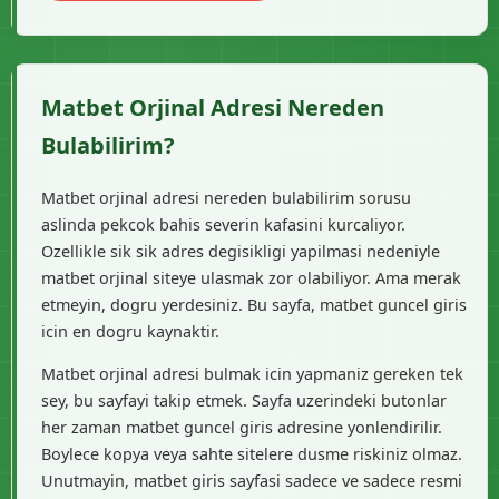
Matbet Orjinal Adresi Nereden
Bulabilirim?
Matbet orjinal adresi nereden bulabilirim sorusu
aslinda pekcok bahis severin kafasini kurcaliyor.
Ozellikle sik sik adres degisikligi yapilmasi nedeniyle
matbet orjinal siteye ulasmak zor olabiliyor. Ama merak
etmeyin, dogru yerdesiniz. Bu sayfa, matbet guncel giris
icin en dogru kaynaktir.
Matbet orjinal adresi bulmak icin yapmaniz gereken tek
sey, bu sayfayi takip etmek. Sayfa uzerindeki butonlar
her zaman matbet guncel giris adresine yonlendirilir.
Boylece kopya veya sahte sitelere dusme riskiniz olmaz.
Unutmayin, matbet giris sayfasi sadece ve sadece resmi