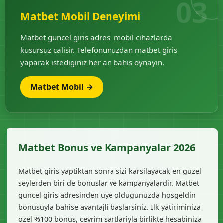
03
Matbet Mobil Deneyimi
Matbet guncel giris adresi mobil cihazlarda
kusursuz calisir. Telefonunuzdan matbet giris
yaparak istediginiz her an bahis oynayin.
Matbet Mobil →
Matbet Bonus ve Kampanyalar 2026
Matbet giris yaptiktan sonra sizi karsilayacak en guzel
seylerden biri de bonuslar ve kampanyalardir. Matbet
guncel giris adresinden uye oldugunuzda hosgeldin
bonusuyla bahise avantajli baslarsiniz. Ilk yatiriminiza
ozel %100 bonus, cevrim sartlariyla birlikte hesabiniza