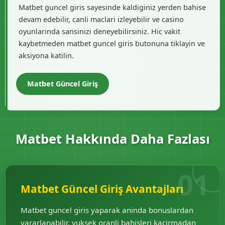
Matbet guncel giris sayesinde kaldiginiz yerden bahise
devam edebilir, canli maclari izleyebilir ve casino
oyunlarinda sansinizi deneyebilirsiniz. Hic vakit
kaybetmeden matbet guncel giris butonuna tiklayin ve
aksiyona katilin.
Matbet Güncel Giriş
Matbet Hakkında Daha Fazlası
01
Matbet Güncel Giriş Avantajları
Matbet guncel giris yaparak aninda bonuslardan
yararlanabilir, yuksek oranli bahisleri kacirmadan