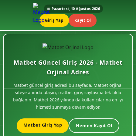
📅 Pazartesi, 10 Ağustos 2026
Giriş Yap
Kayıt Ol
Matbet Güncel Giriş 2026 - Matbet
Orjinal Adres
Matbet güncel giriş adresi bu sayfada. Matbet orjinal
siteye anında ulaşın, matbet giriş sayfasına tek tıkla
bağlanın. Matbet 2026 yılında da kullanıcılarına en iyi
hizmeti sunmaya devam ediyor.
Matbet Giriş Yap
Hemen Kayıt Ol