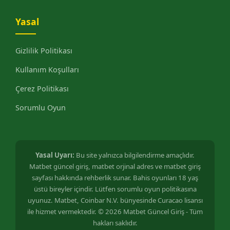
Yasal
Gizlilik Politikası
Kullanım Koşulları
Çerez Politikası
Sorumlu Oyun
Yasal Uyarı:
Bu site yalnızca bilgilendirme amaçlıdır.
Matbet güncel giriş, matbet orjinal adres ve matbet giriş
sayfası hakkında rehberlik sunar. Bahis oyunları 18 yaş
üstü bireyler içindir. Lütfen sorumlu oyun politikasına
uyunuz. Matbet, Coinbar N.V. bünyesinde Curacao lisansı
ile hizmet vermektedir. © 2026 Matbet Güncel Giriş - Tüm
hakları saklıdır.