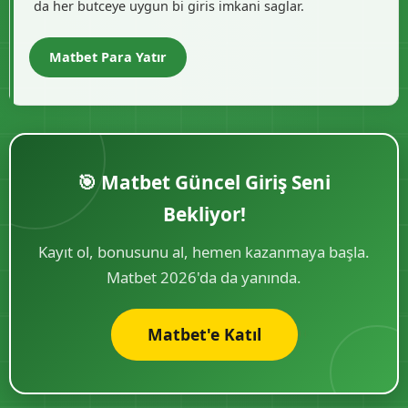
da her butceye uygun bi giris imkani saglar.
Matbet Para Yatır
🎯 Matbet Güncel Giriş Seni
Bekliyor!
Kayıt ol, bonusunu al, hemen kazanmaya başla.
Matbet 2026'da da yanında.
Matbet'e Katıl