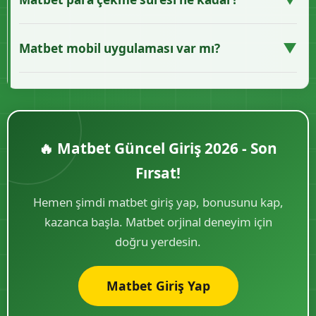
siteye yonlendirilirsiniz. Sahte sitelerden korunmak icin
Matbet'te para cekme islemleri genelde 1-2 saat icinde
sadece bu sayfayi kullanin.
tamamlanir. Yogun donemlerde bu sure 24 saate kadar
▼
Matbet mobil uygulaması var mı?
uzayabilir. Papara, havale/EFT ve kripto para ile hizli
Evet, matbet Android icin APK dosyasi sunar. iOS
cekim yapabilirsiniz.
kullanicilari ise Safari uzerinden matbet guncel giris
sayfasina baglanarak sorunsuzca kullanabilir. Mobil
deneyimi oldukca basarilidir.
🔥 Matbet Güncel Giriş 2026 - Son
Fırsat!
Hemen şimdi matbet giriş yap, bonusunu kap,
kazanca başla. Matbet orjinal deneyim için
doğru yerdesin.
Matbet Giriş Yap