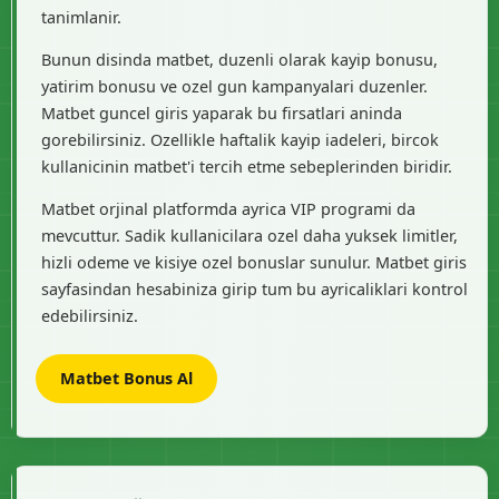
tanimlanir.
Bunun disinda matbet, duzenli olarak kayip bonusu,
yatirim bonusu ve ozel gun kampanyalari duzenler.
Matbet guncel giris yaparak bu firsatlari aninda
gorebilirsiniz. Ozellikle haftalik kayip iadeleri, bircok
kullanicinin matbet'i tercih etme sebeplerinden biridir.
Matbet orjinal platformda ayrica VIP programi da
mevcuttur. Sadik kullanicilara ozel daha yuksek limitler,
hizli odeme ve kisiye ozel bonuslar sunulur. Matbet giris
sayfasindan hesabiniza girip tum bu ayricaliklari kontrol
edebilirsiniz.
Matbet Bonus Al