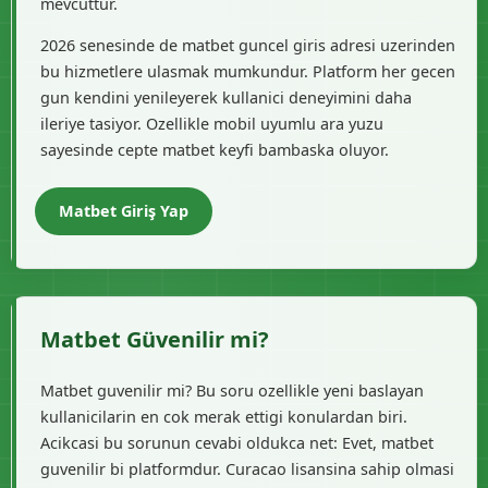
mevcuttur.
2026 senesinde de matbet guncel giris adresi uzerinden
bu hizmetlere ulasmak mumkundur. Platform her gecen
gun kendini yenileyerek kullanici deneyimini daha
ileriye tasiyor. Ozellikle mobil uyumlu ara yuzu
sayesinde cepte matbet keyfi bambaska oluyor.
Matbet Giriş Yap
Matbet Güvenilir mi?
Matbet guvenilir mi? Bu soru ozellikle yeni baslayan
kullanicilarin en cok merak ettigi konulardan biri.
Acikcasi bu sorunun cevabi oldukca net: Evet, matbet
guvenilir bi platformdur. Curacao lisansina sahip olmasi