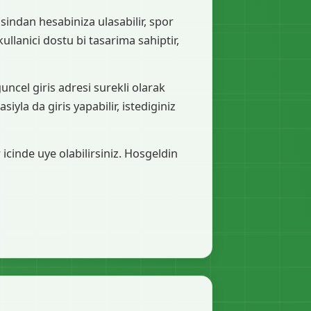
fasindan hesabiniza ulasabilir, spor
ullanici dostu bi tasarima sahiptir,
uncel giris adresi surekli olarak
yla da giris yapabilir, istediginiz
icinde uye olabilirsiniz. Hosgeldin