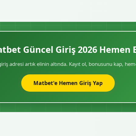
atbet Güncel Giriş 2026 Hemen B
riş adresi artık elinin altında. Kayıt ol, bonusunu kap, he
Matbet'e Hemen Giriş Yap