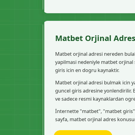
Matbet Orjinal Adres
Matbet orjinal adresi nereden bulabi
yapilmasi nedeniyle matbet orjinal
giris icin en dogru kaynaktir.
Matbet orjinal adresi bulmak icin 
guncel giris adresine yonlendirilir
ve sadece resmi kaynaklardan ogren
İnternette "matbet", "matbet giris
sayfa, matbet orjinal adres konusun