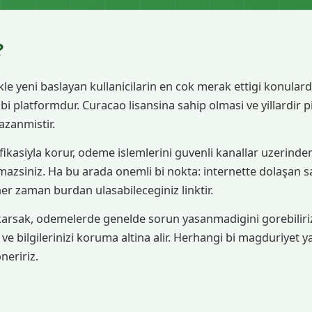
?
kle yeni baslayan kullanicilarin en cok merak ettigi konular
bi platformdur. Curacao lisansina sahip olmasi ve yillardir p
azanmistir.
tifikasiyla korur, odeme islemlerini guvenli kanallar uzerinde
mazsiniz. Ha bu arada onemli bi nokta: internette dolaşan sa
er zaman burdan ulasabileceginiz linktir.
akarsak, odemelerde genelde sorun yasanmadigini gorebiliri
i ve bilgilerinizi koruma altina alir. Herhangi bi magduriye
neririz.