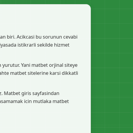
dan biri. Acikcasi bu sorunun cevabi
iyasada istikrarli sekilde hizmet
n yurutur. Yani matbet orjinal siteye
hte matbet sitelerine karsi dikkatli
z. Matbet giris sayfasindan
t yasamamak icin mutlaka matbet