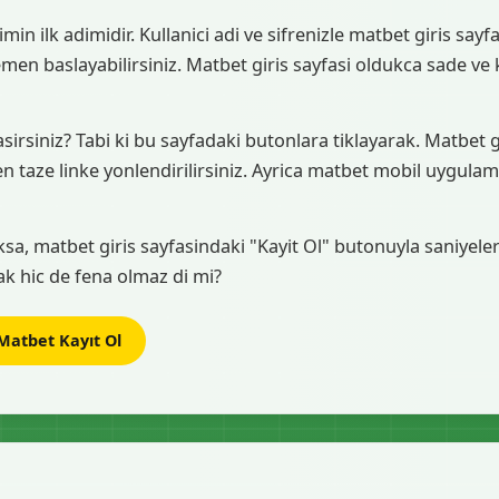
min ilk adimidir. Kullanici adi ve sifrenizle matbet giris say
en baslayabilirsiniz. Matbet giris sayfasi oldukca sade ve k
asirsiniz? Tabi ki bu sayfadaki butonlara tiklayarak. Matbet g
 taze linke yonlendirilirsiniz. Ayrica matbet mobil uygulamasi
a, matbet giris sayfasindaki "Kayit Ol" butonuyla saniyeler 
k hic de fena olmaz di mi?
Matbet Kayıt Ol