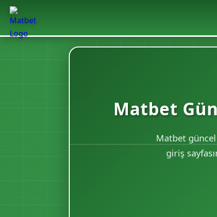
Matbet Günc
Matbet güncel 
giriş sayfas