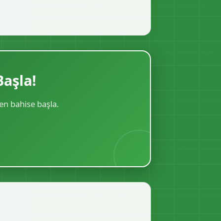
aşla!
men bahise başla.