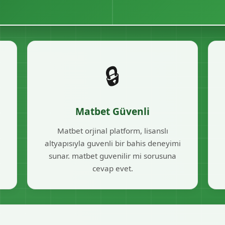
🔒
Matbet Güvenli
Matbet orjinal platform, lisanslı
altyapısıyla guvenli bir bahis deneyimi
sunar. matbet guvenilir mi sorusuna
cevap evet.