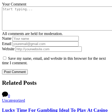
Your Comment
All comments are held for moderation.
Name
Email
Website
Save my name, email, and website in this browser for the next
time I comment.
Related Posts
0
Uncategorized
Lucky Time For Gambling Ideal To Play At Casino