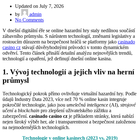
Updated on July 7, 2026
by
admin
No Comments
V dnešní digitální éře se online hazardní hry staly nedílnou součástí
zábavního průmyslu. S nárůstem technologií, změnami legislativy a
rostoucím důrazem na bezpečnost hráčů se platformy jako
casinado
casino cz
stávají důvěryhodnými průvodci v tomto dynamickém
odvětví. Tento článek přináší detailní analýzu nejnovějších trendů,
technologií a opatření, jež definují dnešní online kasina.
1. Vývoj technologií a jejich vliv na herní
průmysl
Technologický pokrok přímo ovlivňuje virtuální hazardní hry. Podle
údajů Industry Data 2023, více než 70 % online kasin integruje
pokročilé technologie, jako jsou
umelečná inteligence
(AI),
strojové
učení
a
blockchain
pro zlepšení uživatelského zážitku a
zabezpečení.
casinado casino cz
je příkladem stránky, která nabízí
nejen široký výběr her, ale i transparentnost a bezpečnost založenou
na nejmodernějších technologiích.
Technologie v online kasinech (2023 vs. 2019)