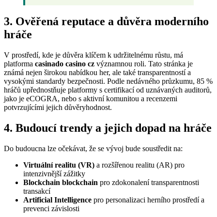
3. Ověřená reputace a důvěra moderního
hráče
V prostředí, kde je důvěra klíčem k udržitelnému růstu, má
platforma
casinado casino cz
významnou roli. Tato stránka je
známá nejen širokou nabídkou her, ale také transparentností a
vysokými standardy bezpečnosti. Podle nedávného průzkumu, 85 %
hráčů upřednostňuje platformy s certifikací od uznávaných auditorů,
jako je eCOGRA, nebo s aktivní komunitou a recenzemi
potvrzujícími jejich důvěryhodnost.
4. Budoucí trendy a jejich dopad na hráče
Do budoucna lze očekávat, že se vývoj bude soustředit na:
Virtuální realitu (VR)
a rozšířenou realitu (AR) pro
intenzivnější zážitky
Blockchain blockchain
pro zdokonalení transparentnosti
transakcí
Artificial Intelligence
pro personalizaci herního prostředí a
prevenci závislosti