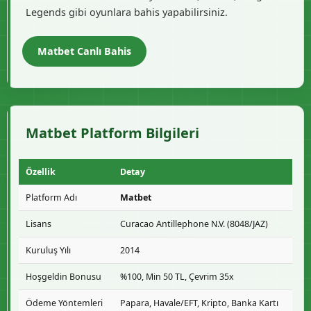
Legends gibi oyunlara bahis yapabilirsiniz.
Matbet Canlı Bahis
Matbet Platform Bilgileri
Özellik
Detay
Platform Adı
Matbet
Lisans
Curacao Antillephone N.V. (8048/JAZ)
Kuruluş Yılı
2014
Hoşgeldin Bonusu
%100, Min 50 TL, Çevrim 35x
Ödeme Yöntemleri
Papara, Havale/EFT, Kripto, Banka Kartı