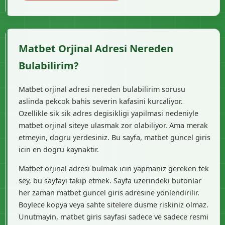
Matbet Orjinal Adresi Nereden
Bulabilirim?
Matbet orjinal adresi nereden bulabilirim sorusu
aslinda pekcok bahis severin kafasini kurcaliyor.
Ozellikle sik sik adres degisikligi yapilmasi nedeniyle
matbet orjinal siteye ulasmak zor olabiliyor. Ama merak
etmeyin, dogru yerdesiniz. Bu sayfa, matbet guncel giris
icin en dogru kaynaktir.
Matbet orjinal adresi bulmak icin yapmaniz gereken tek
sey, bu sayfayi takip etmek. Sayfa uzerindeki butonlar
her zaman matbet guncel giris adresine yonlendirilir.
Boylece kopya veya sahte sitelere dusme riskiniz olmaz.
Unutmayin, matbet giris sayfasi sadece ve sadece resmi