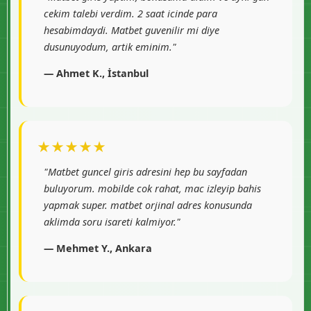
cekim talebi verdim. 2 saat icinde para
hesabimdaydi. Matbet guvenilir mi diye
dusunuyodum, artik eminim."
— Ahmet K., İstanbul
★★★★★
"Matbet guncel giris adresini hep bu sayfadan
buluyorum. mobilde cok rahat, mac izleyip bahis
yapmak super. matbet orjinal adres konusunda
aklimda soru isareti kalmiyor."
— Mehmet Y., Ankara