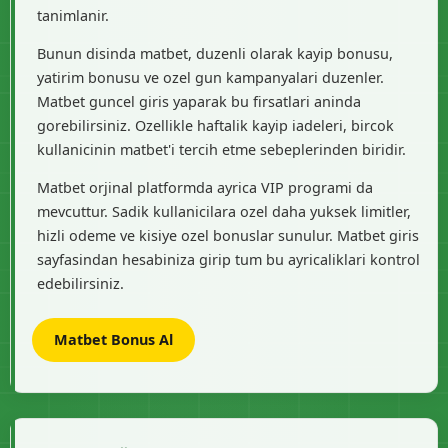
tanimlanir.
Bunun disinda matbet, duzenli olarak kayip bonusu,
yatirim bonusu ve ozel gun kampanyalari duzenler.
Matbet guncel giris yaparak bu firsatlari aninda
gorebilirsiniz. Ozellikle haftalik kayip iadeleri, bircok
kullanicinin matbet'i tercih etme sebeplerinden biridir.
Matbet orjinal platformda ayrica VIP programi da
mevcuttur. Sadik kullanicilara ozel daha yuksek limitler,
hizli odeme ve kisiye ozel bonuslar sunulur. Matbet giris
sayfasindan hesabiniza girip tum bu ayricaliklari kontrol
edebilirsiniz.
Matbet Bonus Al