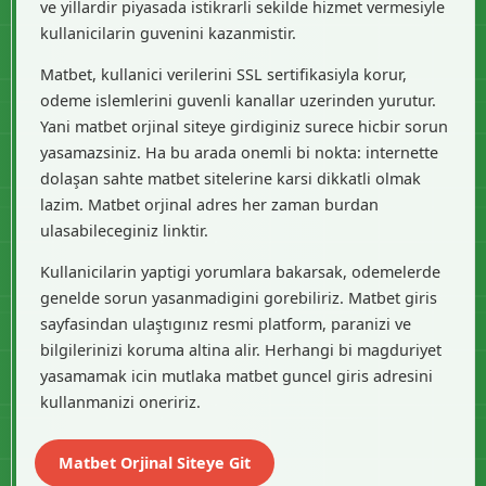
ve yillardir piyasada istikrarli sekilde hizmet vermesiyle
kullanicilarin guvenini kazanmistir.
Matbet, kullanici verilerini SSL sertifikasiyla korur,
odeme islemlerini guvenli kanallar uzerinden yurutur.
Yani matbet orjinal siteye girdiginiz surece hicbir sorun
yasamazsiniz. Ha bu arada onemli bi nokta: internette
dolaşan sahte matbet sitelerine karsi dikkatli olmak
lazim. Matbet orjinal adres her zaman burdan
ulasabileceginiz linktir.
Kullanicilarin yaptigi yorumlara bakarsak, odemelerde
genelde sorun yasanmadigini gorebiliriz. Matbet giris
sayfasindan ulaştıgınız resmi platform, paranizi ve
bilgilerinizi koruma altina alir. Herhangi bi magduriyet
yasamamak icin mutlaka matbet guncel giris adresini
kullanmanizi oneririz.
Matbet Orjinal Siteye Git