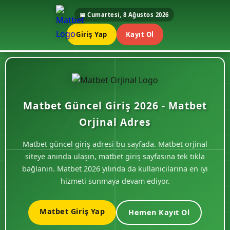
📅 Cumartesi, 8 Ağustos 2026
Giriş Yap
Kayıt Ol
Matbet Güncel Giriş 2026 - Matbet
Orjinal Adres
Matbet güncel giriş adresi bu sayfada. Matbet orjinal
siteye anında ulaşın, matbet giriş sayfasına tek tıkla
bağlanın. Matbet 2026 yılında da kullanıcılarına en iyi
hizmeti sunmaya devam ediyor.
Matbet Giriş Yap
Hemen Kayıt Ol