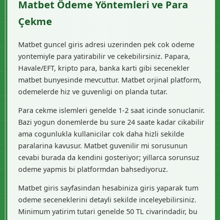
Matbet Ödeme Yöntemleri ve Para
Çekme
Matbet guncel giris adresi uzerinden pek cok odeme
yontemiyle para yatirabilir ve cekebilirsiniz. Papara,
Havale/EFT, kripto para, banka karti gibi secenekler
matbet bunyesinde mevcuttur. Matbet orjinal platform,
odemelerde hiz ve guvenligi on planda tutar.
Para cekme islemleri genelde 1-2 saat icinde sonuclanir.
Bazi yogun donemlerde bu sure 24 saate kadar cikabilir
ama cogunlukla kullanicilar cok daha hizli sekilde
paralarina kavusur. Matbet guvenilir mi sorusunun
cevabi burada da kendini gosteriyor; yillarca sorunsuz
odeme yapmis bi platformdan bahsediyoruz.
Matbet giris sayfasindan hesabiniza giris yaparak tum
odeme seceneklerini detayli sekilde inceleyebilirsiniz.
Minimum yatirim tutari genelde 50 TL civarindadir, bu