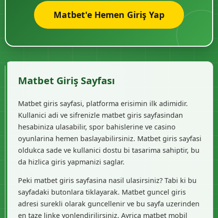
Matbet'e Hemen Giriş Yap
Matbet Giriş Sayfası
Matbet giris sayfasi, platforma erisimin ilk adimidir.
Kullanici adi ve sifrenizle matbet giris sayfasindan
hesabiniza ulasabilir, spor bahislerine ve casino
oyunlarina hemen baslayabilirsiniz. Matbet giris sayfasi
oldukca sade ve kullanici dostu bi tasarima sahiptir, bu
da hizlica giris yapmanizi saglar.
Peki matbet giris sayfasina nasil ulasirsiniz? Tabi ki bu
sayfadaki butonlara tiklayarak. Matbet guncel giris
adresi surekli olarak guncellenir ve bu sayfa uzerinden
en taze linke yonlendirilirsiniz. Ayrica matbet mobil