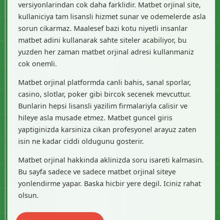
versiyonlarindan cok daha farklidir. Matbet orjinal site,
kullaniciya tam lisansli hizmet sunar ve odemelerde asla
sorun cikarmaz. Maalesef bazi kotu niyetli insanlar
matbet adini kullanarak sahte siteler acabiliyor, bu
yuzden her zaman matbet orjinal adresi kullanmaniz
cok onemli.
Matbet orjinal platformda canli bahis, sanal sporlar,
casino, slotlar, poker gibi bircok secenek mevcuttur.
Bunlarin hepsi lisansli yazilim firmalariyla calisir ve
hileye asla musade etmez. Matbet guncel giris
yaptiginizda karsiniza cikan profesyonel arayuz zaten
isin ne kadar ciddi oldugunu gosterir.
Matbet orjinal hakkinda aklinizda soru isareti kalmasin.
Bu sayfa sadece ve sadece matbet orjinal siteye
yonlendirme yapar. Baska hicbir yere degil. Iciniz rahat
olsun.