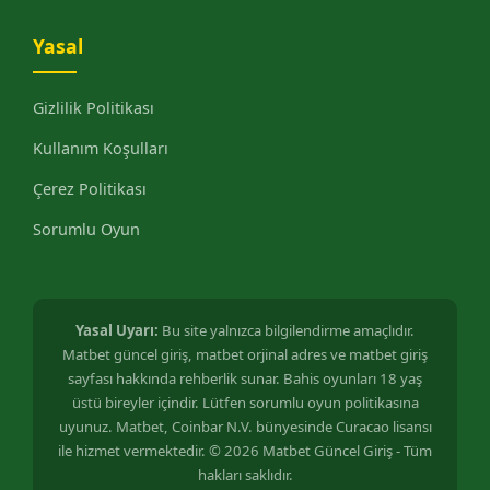
Yasal
Gizlilik Politikası
Kullanım Koşulları
Çerez Politikası
Sorumlu Oyun
Yasal Uyarı:
Bu site yalnızca bilgilendirme amaçlıdır.
Matbet güncel giriş, matbet orjinal adres ve matbet giriş
sayfası hakkında rehberlik sunar. Bahis oyunları 18 yaş
üstü bireyler içindir. Lütfen sorumlu oyun politikasına
uyunuz. Matbet, Coinbar N.V. bünyesinde Curacao lisansı
ile hizmet vermektedir. © 2026 Matbet Güncel Giriş - Tüm
hakları saklıdır.