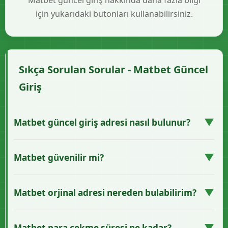
Matbet güncel giriş hakkında daha fazla bilgi
için yukarıdaki butonları kullanabilirsiniz.
Sıkça Sorulan Sorular - Matbet Güncel
Giriş
▼
Matbet güncel giriş adresi nasıl bulunur?
Matbet guncel giris adresini bu sayfadaki butonlara
tiklayarak aninda bulabilirsiniz. Ayrica "matbet guncel
▼
Matbet güvenilir mi?
giris", "matbet giris" gibi aramalarla da sayfamiza
Evet, matbet guvenilir bi platformdur. Curacao lisansina
ulasabilirsiniz. Sayfa her zaman guncel matbet adresini
sahiptir, SSL sertifikasi kullanir ve yillardir sorunsuz
gosterir.
▼
Matbet orjinal adresi nereden bulabilirim?
hizmet vermektedir. Matbet orjinal siteye giris yaptiginiz
Matbet orjinal adres bu sayfadaki linkler araciligiyla
surece hicbir guvenlik sorunu yasamazsiniz.
bulunur. Herhangi bi butona tiklayarak matbet orjinal
▼
Matbet para çekme süresi ne kadar?