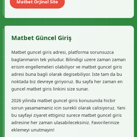
Matbet Orjinal Site
Matbet Güncel Giriş
Matbet guncel giris adresi, platforma sorunsuzca
baglanmanin tek yoludur. Bilindigi uzere zaman zaman
erisim engellemeleri olabiliyor ve matbet guncel giris
adresi buna bagli olarak degisebiliyor. Iste tam da bu
noktada biz devreye giriyoruz. Bu sayfa her zaman en
guncel matbet giris linkini size sunar.
2026 yilinda matbet guncel giris konusunda hicbir
sorun yasamamaniz icin surekli olarak calisiyoruz. Yani
bu sayfayi ziyaret ettiginiz surece matbet guncel giris
adresine her zaman ulasabileceksiniz. Favorilerinize
eklemeyi unutmayin!