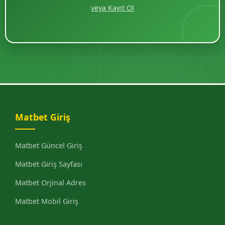
veya Kayıt Ol
Matbet Giriş
Matbet Güncel Giriş
Matbet Giriş Sayfası
Matbet Orjinal Adres
Matbet Mobil Giriş