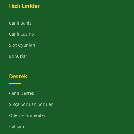
Hızlı Linkler
Canlı Bahis
Canlı Casino
Slot Oyunları
Bonuslar
Destek
Canlı Destek
Sıkça Sorulan Sorular
Ödeme Yöntemleri
İletişim