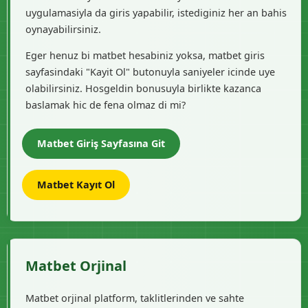
uygulamasiyla da giris yapabilir, istediginiz her an bahis
oynayabilirsiniz.
Eger henuz bi matbet hesabiniz yoksa, matbet giris
sayfasindaki "Kayit Ol" butonuyla saniyeler icinde uye
olabilirsiniz. Hosgeldin bonusuyla birlikte kazanca
baslamak hic de fena olmaz di mi?
Matbet Giriş Sayfasına Git
Matbet Kayıt Ol
Matbet Orjinal
Matbet orjinal platform, taklitlerinden ve sahte