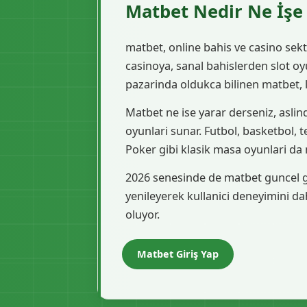
Matbet Nedir Ne İşe
matbet, online bahis ve casino sekt
casinoya, sanal bahislerden slot oyu
pazarinda oldukca bilinen matbet, li
Matbet ne ise yarar derseniz, aslin
oyunlari sunar. Futbol, basketbol, t
Poker gibi klasik masa oyunlari d
2026 senesinde de matbet guncel g
yenileyerek kullanici deneyimini d
oluyor.
Matbet Giriş Yap