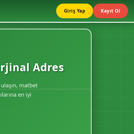
Giriş Yap
Kayıt Ol
rjinal Adres
 ulaşın, matbet
larına en iyi