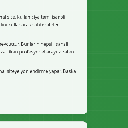
l site, kullaniciya tam lisansli
ini kullanarak sahte siteler
evcuttur. Bunlarin hepsi lisansli
niza cikan profesyonel arayuz zaten
inal siteye yonlendirme yapar. Baska