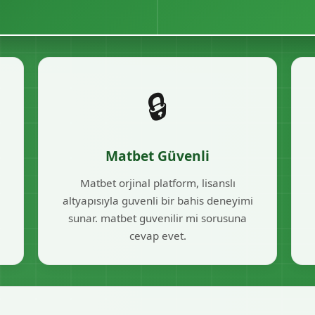
🔒
Matbet Güvenli
Matbet orjinal platform, lisanslı
altyapısıyla guvenli bir bahis deneyimi
sunar. matbet guvenilir mi sorusuna
cevap evet.