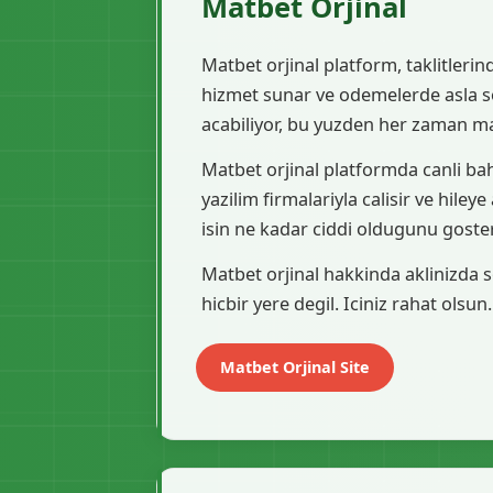
Matbet Orjinal
Matbet orjinal platform, taklitlerin
hizmet sunar ve odemelerde asla so
acabiliyor, bu yuzden her zaman ma
Matbet orjinal platformda canli bahi
yazilim firmalariyla calisir ve hil
isin ne kadar ciddi oldugunu goster
Matbet orjinal hakkinda aklinizda 
hicbir yere degil. Iciniz rahat olsun.
Matbet Orjinal Site