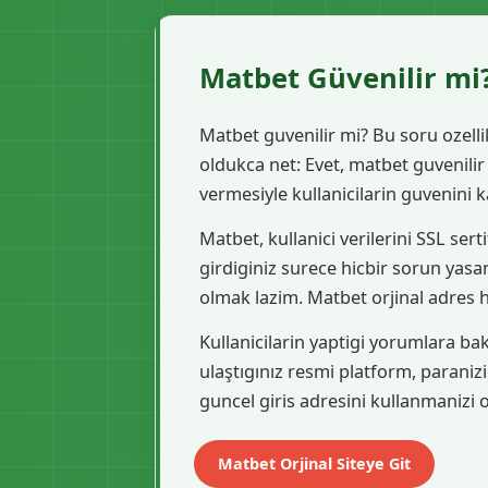
Matbet Güvenilir mi
Matbet guvenilir mi? Bu soru ozelli
oldukca net: Evet, matbet guvenilir 
vermesiyle kullanicilarin guvenini k
Matbet, kullanici verilerini SSL ser
girdiginiz surece hicbir sorun yasa
olmak lazim. Matbet orjinal adres h
Kullanicilarin yaptigi yorumlara b
ulaştıgınız resmi platform, paraniz
guncel giris adresini kullanmanizi o
Matbet Orjinal Siteye Git