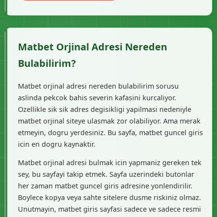
Matbet Orjinal Adresi Nereden
Bulabilirim?
Matbet orjinal adresi nereden bulabilirim sorusu
aslinda pekcok bahis severin kafasini kurcaliyor.
Ozellikle sik sik adres degisikligi yapilmasi nedeniyle
matbet orjinal siteye ulasmak zor olabiliyor. Ama merak
etmeyin, dogru yerdesiniz. Bu sayfa, matbet guncel giris
icin en dogru kaynaktir.
Matbet orjinal adresi bulmak icin yapmaniz gereken tek
sey, bu sayfayi takip etmek. Sayfa uzerindeki butonlar
her zaman matbet guncel giris adresine yonlendirilir.
Boylece kopya veya sahte sitelere dusme riskiniz olmaz.
Unutmayin, matbet giris sayfasi sadece ve sadece resmi