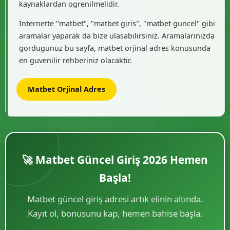
kaynaklardan ogrenilmelidir.
İnternette "matbet", "matbet giris", "matbet guncel" gibi
aramalar yaparak da bize ulasabilirsiniz. Aramalarinizda
gordugunuz bu sayfa, matbet orjinal adres konusunda
en guvenilir rehberiniz olacaktir.
Matbet Orjinal Adres
🚀 Matbet Güncel Giriş 2026 Hemen
Başla!
Matbet güncel giriş adresi artık elinin altında.
Kayıt ol, bonusunu kap, hemen bahise başla.