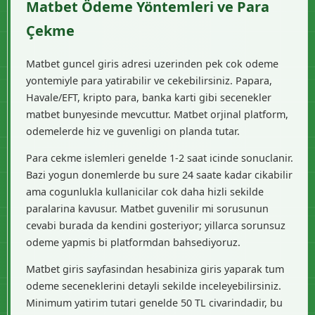
Matbet Ödeme Yöntemleri ve Para
Çekme
Matbet guncel giris adresi uzerinden pek cok odeme
yontemiyle para yatirabilir ve cekebilirsiniz. Papara,
Havale/EFT, kripto para, banka karti gibi secenekler
matbet bunyesinde mevcuttur. Matbet orjinal platform,
odemelerde hiz ve guvenligi on planda tutar.
Para cekme islemleri genelde 1-2 saat icinde sonuclanir.
Bazi yogun donemlerde bu sure 24 saate kadar cikabilir
ama cogunlukla kullanicilar cok daha hizli sekilde
paralarina kavusur. Matbet guvenilir mi sorusunun
cevabi burada da kendini gosteriyor; yillarca sorunsuz
odeme yapmis bi platformdan bahsediyoruz.
Matbet giris sayfasindan hesabiniza giris yaparak tum
odeme seceneklerini detayli sekilde inceleyebilirsiniz.
Minimum yatirim tutari genelde 50 TL civarindadir, bu