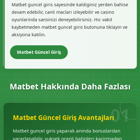
Matbet guncel giris sayesinde kaldiginiz yerden bahise
devam edebilir, canli maclari izleyebilir ve casino
oyunlarinda sansinizi deneyebilirsiniz. Hic vakit
kaybetmeden matbet guncel giris butonuna tiklayin ve
aksiyona katilin.
Matbet Güncel Giriş
Matbet Hakkında Daha Fazlası
01
Matbet Güncel Giriş Avantajları
Matbet guncel giris yaparak aninda bonuslardan
yararlanabilir, yuksek oranli bahisleri kacirmadan