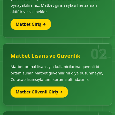
oynayabilirsiniz. Matbet giris sayfasi her zaman
aktiftir ve sizi bekler.
Matbet Giriş →
02
Matbet Lisans ve Güvenlik
Matbet orjinal lisansiyla kullanicilarina guvenli bi
ortam sunar. Matbet guvenilir mi diye dusunmeyin,
Curacao lisansiyla tam koruma altindasiniz.
Matbet Güvenli Giriş →