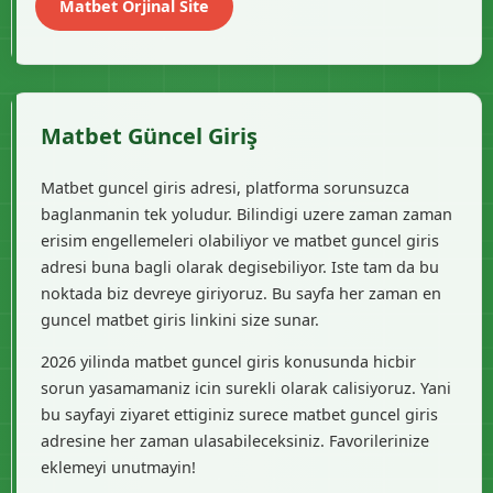
Matbet Orjinal Site
Matbet Güncel Giriş
Matbet guncel giris adresi, platforma sorunsuzca
baglanmanin tek yoludur. Bilindigi uzere zaman zaman
erisim engellemeleri olabiliyor ve matbet guncel giris
adresi buna bagli olarak degisebiliyor. Iste tam da bu
noktada biz devreye giriyoruz. Bu sayfa her zaman en
guncel matbet giris linkini size sunar.
2026 yilinda matbet guncel giris konusunda hicbir
sorun yasamamaniz icin surekli olarak calisiyoruz. Yani
bu sayfayi ziyaret ettiginiz surece matbet guncel giris
adresine her zaman ulasabileceksiniz. Favorilerinize
eklemeyi unutmayin!