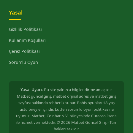
Yasal
Gizlilik Politikası
Kullanım Koşulları
Çerez Politikası
Sorumlu Oyun
Yasal Uyarı:
Bu site yalnızca bilgilendirme amaçlıdır.
Matbet güncel giriş, matbet orjinal adres ve matbet giriş
sayfası hakkında rehberlik sunar. Bahis oyunları 18 yaş
üstü bireyler içindir. Lütfen sorumlu oyun politikasına
uyunuz. Matbet, Coinbar N.V. bünyesinde Curacao lisansı
ile hizmet vermektedir. © 2026 Matbet Güncel Giriş - Tüm
hakları saklıdır.