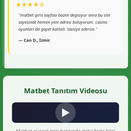
★★★★☆
"matbet giris sayfasi bazen degisiyor ama bu site
sayesinde hemen yeni adresi buluyorum. casino
oyunlari da gayet kaliteli. tavsiye ederim."
— Can D., İzmir
Matbet Tanıtım Videosu
▶