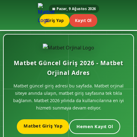
📅 Pazar, 9 Ağustos 2026
Giriş Yap
Kayıt Ol
Matbet Güncel Giriş 2026 - Matbet
Orjinal Adres
Matbet güncel giriş adresi bu sayfada. Matbet orjinal
siteye anında ulaşın, matbet giriş sayfasına tek tıkla
bağlanın. Matbet 2026 yılında da kullanıcılarına en iyi
hizmeti sunmaya devam ediyor.
Matbet Giriş Yap
Hemen Kayıt Ol