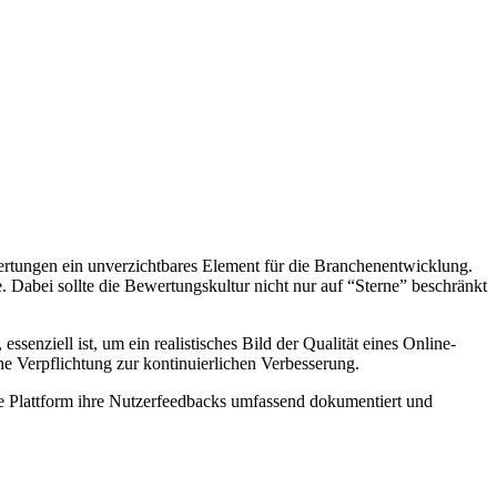
wertungen ein unverzichtbares Element für die Branchenentwicklung.
e. Dabei sollte die Bewertungskultur nicht nur auf “Sterne” beschränkt
senziell ist, um ein realistisches Bild der Qualität eines Online-
ne Verpflichtung zur kontinuierlichen Verbesserung.
die Plattform ihre Nutzerfeedbacks umfassend dokumentiert und