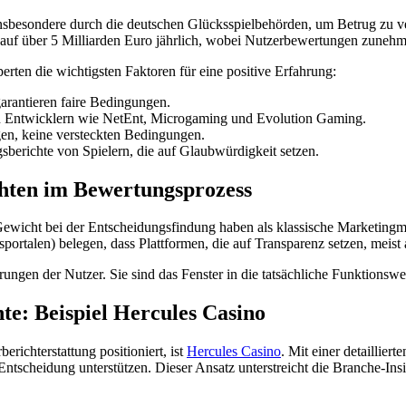
nsbesondere durch die deutschen Glücksspielbehörden, um Betrug zu ve
auf über 5 Milliarden Euro jährlich, wobei Nutzerbewertungen zunehme
rten die wichtigsten Faktoren für eine positive Erfahrung:
arantieren faire Bedingungen.
 Entwicklern wie NetEnt, Microgaming und Evolution Gaming.
en, keine versteckten Bedingungen.
berichte von Spielern, die auf Glaubwürdigkeit setzen.
hten im Bewertungsprozess
ewicht bei der Entscheidungsfindung haben als klassische Marketingma
portalen) belegen, dass Plattformen, die auf Transparenz setzen, meist
hrungen der Nutzer. Sie sind das Fenster in die tatsächliche Funktions
te: Beispiel Hercules Casino
berichterstattung positioniert, ist
Hercules Casino
. Mit einer detaillier
Entscheidung unterstützen. Dieser Ansatz unterstreicht die Branche-In