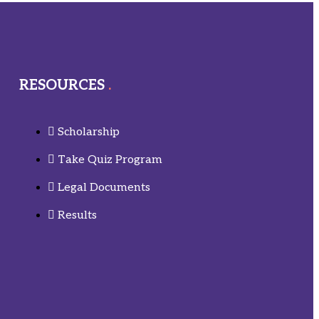
RESOURCES
Scholarship
Take Quiz Program
Legal Documents
Results