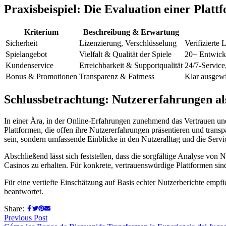
Praxisbeispiel: Die Evaluation einer Pla
Kriterium
Beschreibung & Erwartung
Sicherheit
Lizenzierung, Verschlüsselung
Verifizierte
Spielangebot
Vielfalt & Qualität der Spiele
20+ Entwickl
Kundenservice
Erreichbarkeit & Supportqualität
24/7-Service
Bonus & Promotionen
Transparenz & Fairness
Klar ausgewi
Schlussbetrachtung: Nutzererfahrungen al
In einer Ära, in der Online-Erfahrungen zunehmend das Vertrauen und
Plattformen, die offen ihre Nutzererfahrungen präsentieren und transp
sein, sondern umfassende Einblicke in den Nutzeralltag und die Servic
Abschließend lässt sich feststellen, dass die sorgfältige Analyse von 
Casinos zu erhalten. Für konkrete, vertrauenswürdige Plattformen sin
Für eine vertiefte Einschätzung auf Basis echter Nutzerberichte empf
beantwortet.
Share:
Previous Post