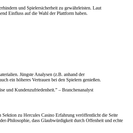
rhindern und Spielersicherheit zu gewährleisten. Laut
nd Einfluss auf die Wahl der Plattform haben.
terialien. Jüngste Analysen (z.B. anhand der
 auch ein höheres Vertrauen bei den Spielern genießen.
weise und Kundenzufriedenheit.” – Branchenanalyst
ten Sektion zu Hercules Casino Erfahrung veröffentlicht die Seite
sider-Philosophie, dass Glaubwürdigkeit durch Offenheit und echte