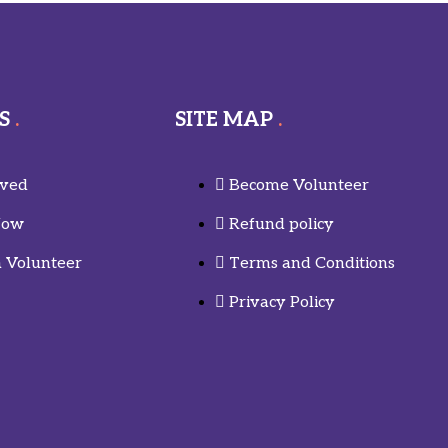
S
SITE MAP
lved
Become Volunteer
Now
Refund policy
 Volunteer
Terms and Conditions
Privacy Policy