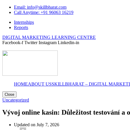
Email: info@skillbharat.com
Call Anytime: +91 96063 16219
Internships
Reports
DIGITAL MARKETING LEARNING CENTRE
Facebook-f
Twitter
Instagram
Linkedin-in
HOME
ABOUT US
SKILLBHARAT – DIGITAL MARKET
Close
Uncategorized
Vývoj online kasin: Důležitost testování a
Updated on July 7, 2026