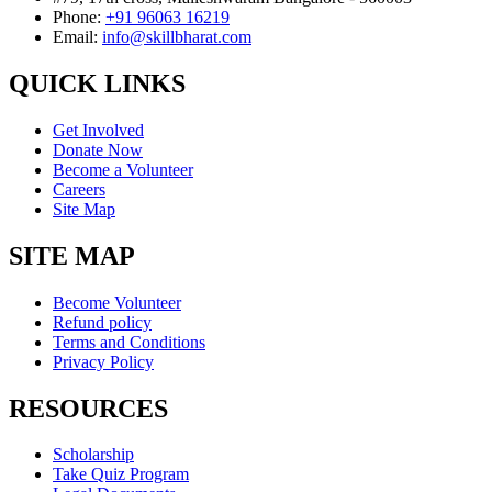
Phone:
+91 96063 16219
Email:
info@skillbharat.com
QUICK LINKS
Get Involved
Donate Now
Become a Volunteer
Careers
Site Map
SITE MAP
Become Volunteer
Refund policy
Terms and Conditions
Privacy Policy
RESOURCES
Scholarship
Take Quiz Program