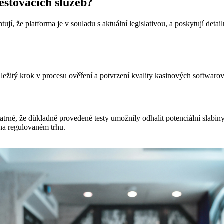
testovacích služeb?
jí, že platforma je v souladu s aktuální legislativou, a poskytují detail
důležitý krok v procesu ověření a potvrzení kvality kasinových softwarov
trné, že důkladně provedené testy umožnily odhalit potenciální slabin
 na regulovaném trhu.