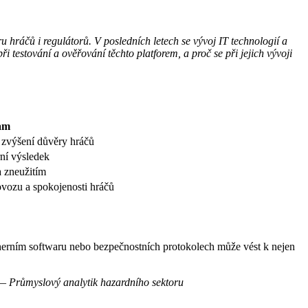
hráčů i regulátorů. V posledních letech se vývoj IT technologií a
 testování a ověřování těchto platforem, a proč se při jejich vývoji
am
 zvýšení důvěry hráčů
rní výsledek
 zneužitím
vozu a spokojenosti hráčů
v herním softwaru nebo bezpečnostních protokolech může vést k nejen
 —
Průmyslový analytik hazardního sektoru