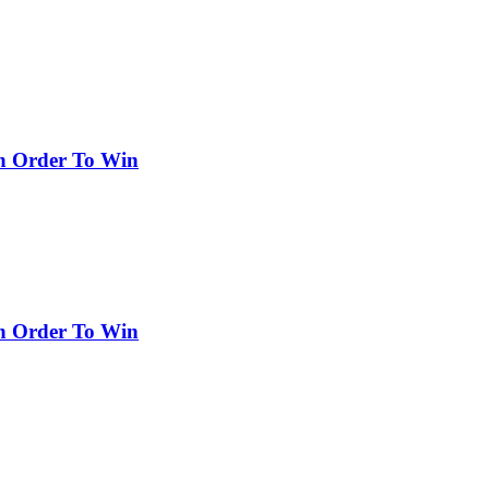
In Order To Win
In Order To Win