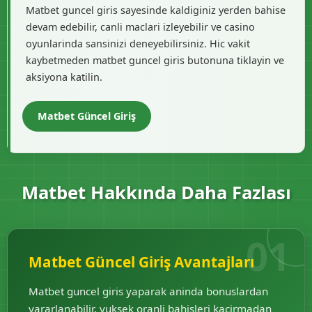
Matbet guncel giris sayesinde kaldiginiz yerden bahise
devam edebilir, canli maclari izleyebilir ve casino
oyunlarinda sansinizi deneyebilirsiniz. Hic vakit
kaybetmeden matbet guncel giris butonuna tiklayin ve
aksiyona katilin.
Matbet Güncel Giriş
Matbet Hakkında Daha Fazlası
01
Matbet Güncel Giriş Avantajları
Matbet guncel giris yaparak aninda bonuslardan
yararlanabilir, yuksek oranli bahisleri kacirmadan