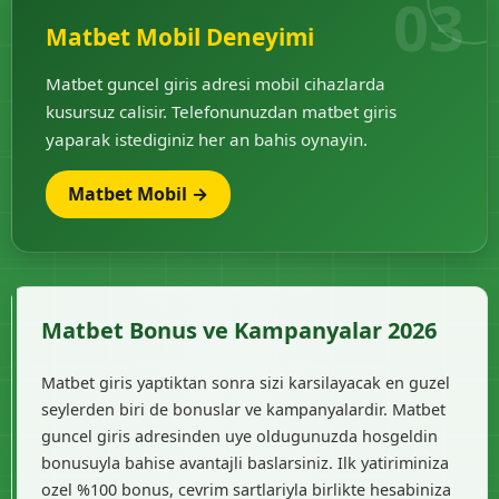
03
Matbet Mobil Deneyimi
Matbet guncel giris adresi mobil cihazlarda
kusursuz calisir. Telefonunuzdan matbet giris
yaparak istediginiz her an bahis oynayin.
Matbet Mobil →
Matbet Bonus ve Kampanyalar 2026
Matbet giris yaptiktan sonra sizi karsilayacak en guzel
seylerden biri de bonuslar ve kampanyalardir. Matbet
guncel giris adresinden uye oldugunuzda hosgeldin
bonusuyla bahise avantajli baslarsiniz. Ilk yatiriminiza
ozel %100 bonus, cevrim sartlariyla birlikte hesabiniza