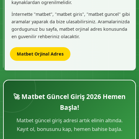
kaynaklardan ogrenilmelidir.
İnternette "matbet", "matbet giris", "matbet guncel" gibi
aramalar yaparak da bize ulasabilirsiniz. Aramalarinizda
gordugunuz bu sayfa, matbet orjinal adres konusunda
en guvenilir rehberiniz olacaktir.
Matbet Orjinal Adres
🚀 Matbet Güncel Giriş 2026 Hemen
Başla!
Matbet güncel giriş adresi artık elinin altında.
Kayıt ol, bonusunu kap, hemen bahise başla.