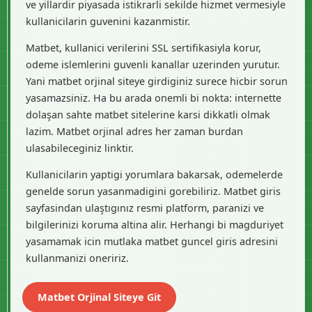
ve yillardir piyasada istikrarli sekilde hizmet vermesiyle
kullanicilarin guvenini kazanmistir.
Matbet, kullanici verilerini SSL sertifikasiyla korur,
odeme islemlerini guvenli kanallar uzerinden yurutur.
Yani matbet orjinal siteye girdiginiz surece hicbir sorun
yasamazsiniz. Ha bu arada onemli bi nokta: internette
dolaşan sahte matbet sitelerine karsi dikkatli olmak
lazim. Matbet orjinal adres her zaman burdan
ulasabileceginiz linktir.
Kullanicilarin yaptigi yorumlara bakarsak, odemelerde
genelde sorun yasanmadigini gorebiliriz. Matbet giris
sayfasindan ulaştıgınız resmi platform, paranizi ve
bilgilerinizi koruma altina alir. Herhangi bi magduriyet
yasamamak icin mutlaka matbet guncel giris adresini
kullanmanizi oneririz.
Matbet Orjinal Siteye Git