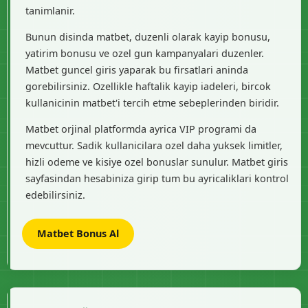
tanimlanir.
Bunun disinda matbet, duzenli olarak kayip bonusu,
yatirim bonusu ve ozel gun kampanyalari duzenler.
Matbet guncel giris yaparak bu firsatlari aninda
gorebilirsiniz. Ozellikle haftalik kayip iadeleri, bircok
kullanicinin matbet'i tercih etme sebeplerinden biridir.
Matbet orjinal platformda ayrica VIP programi da
mevcuttur. Sadik kullanicilara ozel daha yuksek limitler,
hizli odeme ve kisiye ozel bonuslar sunulur. Matbet giris
sayfasindan hesabiniza girip tum bu ayricaliklari kontrol
edebilirsiniz.
Matbet Bonus Al