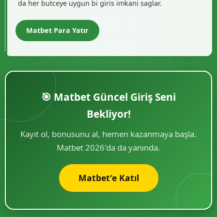
da her butceye uygun bi giris imkani saglar.
Matbet Para Yatır
🎯 Matbet Güncel Giriş Seni
Bekliyor!
Kayıt ol, bonusunu al, hemen kazanmaya başla.
Matbet 2026'da da yanında.
Matbet'e Katıl