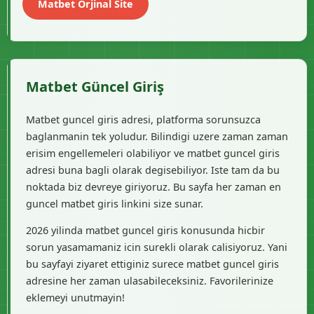
Matbet Orjinal Site
Matbet Güncel Giriş
Matbet guncel giris adresi, platforma sorunsuzca
baglanmanin tek yoludur. Bilindigi uzere zaman zaman
erisim engellemeleri olabiliyor ve matbet guncel giris
adresi buna bagli olarak degisebiliyor. Iste tam da bu
noktada biz devreye giriyoruz. Bu sayfa her zaman en
guncel matbet giris linkini size sunar.
2026 yilinda matbet guncel giris konusunda hicbir
sorun yasamamaniz icin surekli olarak calisiyoruz. Yani
bu sayfayi ziyaret ettiginiz surece matbet guncel giris
adresine her zaman ulasabileceksiniz. Favorilerinize
eklemeyi unutmayin!