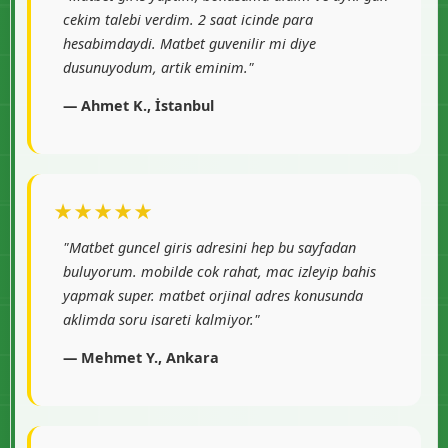
cekim talebi verdim. 2 saat icinde para
hesabimdaydi. Matbet guvenilir mi diye
dusunuyodum, artik eminim."
— Ahmet K., İstanbul
★★★★★
"Matbet guncel giris adresini hep bu sayfadan
buluyorum. mobilde cok rahat, mac izleyip bahis
yapmak super. matbet orjinal adres konusunda
aklimda soru isareti kalmiyor."
— Mehmet Y., Ankara