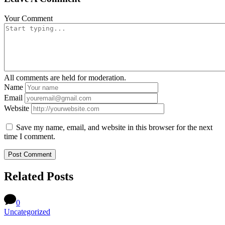
Your Comment
All comments are held for moderation.
Name
Email
Website
Save my name, email, and website in this browser for the next
time I comment.
Related Posts
0
Uncategorized