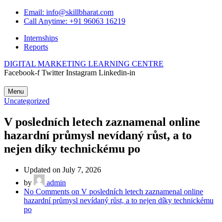
Email: info@skillbharat.com
Call Anytime: +91 96063 16219
Internships
Reports
DIGITAL MARKETING LEARNING CENTRE
Facebook-f
Twitter
Instagram
Linkedin-in
Menu
Uncategorized
V posledních letech zaznamenal online
hazardní průmysl nevídaný růst, a to
nejen díky technickému po
Updated on July 7, 2026
by
admin
No Comments
on V posledních letech zaznamenal online
hazardní průmysl nevídaný růst, a to nejen díky technickému
po