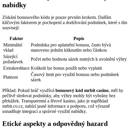
nabídky
Získání bonusového kódu je pouze prvním krokem. Dalším
klíčovým faktorem je pochopení a dodržování podmínek, které s tím
souvisejí:
Faktor
Popis
Minimální
Podmínka pro uplatnění bonusu, často bývá
vklad
stanoveno jedním kliknutím nebo částkou
Sázející
Počet nebo hodnota sázek nutných k uvolnění výhry
požadavek
Extrakreditace
Kolikrát lze bonus použít nebo vyplatit
Časový limit pro využití bonusu nebo podmínek
Platnost
sázek
Příklad: Pokud hráč využívá
bonusový kód mrbit casino
, měl by
pečlivě sledovat podmínky, aby výhry mohly být vybrány bez
překážek. Transparentní a férové kasino, jako je například
mrbit.co.cz, nabízí jasné informace a podporu, což výrazně
usnadňuje integraci a správné využití nabídky.
Etické aspekty a odpovědný hazard