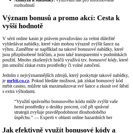
rozhodnutí
Význam bonusů a promo akcí: Cesta k
vyšší hodnotě
V sérii online kasin je právem považováno za velmi důležité
vyhledávat nabídky, které vám mohou výrazně zvýšit šance na
výhru. Zaměřme se například na takové bonusové nabídky, které
jsou přizpůsobené hráčům, a jsou také transparentní v podmínkách
použití. Mnoho zkušených hráčů využívá tzv.
bonusové kódy
, které
jim umožní získat extra prostředky či volné zatočení.
Jedním z nejvýznamnějších zdrojů, který poskytuje takové nabídky,
je
mrbit.co.cz
. Pokud hledáte možnost, jak získat bonusový kód
mrbit casino, můžete tak maximalizovat své šance a zkusit své štěstí
s extra výhodami.
“Využití správného bonusového kódu může zvýšit vaše
herní prostředky o desítky procent, což při správné
strategii zvyšuje pravděpodobnost dlouhodobého
úspěchu.” — Experti v oblasti online hazardních her
Jak efektivně využít bonusové kódy a