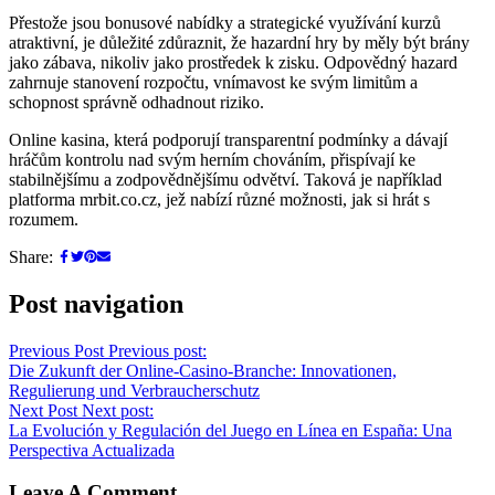
Přestože jsou bonusové nabídky a strategické využívání kurzů
atraktivní, je důležité zdůraznit, že hazardní hry by měly být brány
jako zábava, nikoliv jako prostředek k zisku. Odpovědný hazard
zahrnuje stanovení rozpočtu, vnímavost ke svým limitům a
schopnost správně odhadnout riziko.
Online kasina, která podporují transparentní podmínky a dávají
hráčům kontrolu nad svým herním chováním, přispívají ke
stabilnějšímu a zodpovědnějšímu odvětví. Taková je například
platforma mrbit.co.cz, jež nabízí různé možnosti, jak si hrát s
rozumem.
Share:
Post navigation
Previous Post
Previous post:
Die Zukunft der Online-Casino-Branche: Innovationen,
Regulierung und Verbraucherschutz
Next Post
Next post:
La Evolución y Regulación del Juego en Línea en España: Una
Perspectiva Actualizada
Leave A Comment